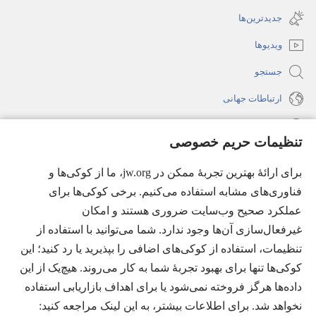
باز
جدید
جدیدترین‌ها
می‌شود)
باز
ویدیوها
می‌شود)
جستجو
ارتباطات جهانی
راهنما
تنظیمات حریم خصوصی
اهدای اعانه
(پنجره‌ای
برای ارائهٔ بهترین تجربهٔ ممکن در jw.org، ما از کوکی‌ها و
جدید
فناوری‌های مشابه استفاده می‌کنیم. برخی کوکی‌ها برای
باز
کتابخانهٔ آنلاین نشریات شاهدان یَهُوَه
عملکرد صحیح وب‌سایت ضروری هستند و امکان
(پنجره‌ای
می‌شود)
جدید
غیرفعال‌سازی آن‌ها وجود ندارد. شما می‌توانید با استفاده از
®
JW Hub
باز
(پنجره‌ای
تنظیمات، استفاده از کوکی‌های اضافی را بپذیرید یا رد کنید؛ این
می‌شود)
جدید
®
کوکی‌ها تنها برای بهبود تجربهٔ شما به کار می‌روند. هیچ‌یک از این
JW Library
باز
داده‌ها هرگز فروخته نمی‌شود یا برای اهداف بازاریابی استفاده
می‌شود)
Watchtower Library
نخواهد شد. برای اطلاعات بیشتر، به این لینک مراجعه کنید:‏