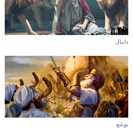
دانیال
یوشَع