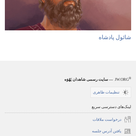
شائول پادشاه
®
JW.ORG
— سایت رسمی شاهدان یَهُوَه
تنظیمات ظاهری
لینک‌های دسترسی سریع
درخواست ملاقات
یافتن آدرس جلسه
(پنجره‌ای