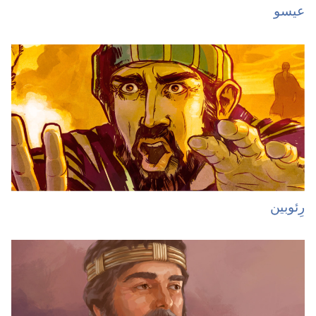
عیسو
رِئوبین