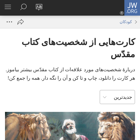
JW.ORG
ورود
زبان
در
فهر
(پنجره‌ای
سایت
JW.ORG
انتخ
جدید
کودکان
را
جستجو
باز
تغییر
کنید
می‌شود)
کارت‌هایی از شخصیت‌های کتاب
دهید
مقدّس
دربارهٔ شخصیت‌های مورد علاقه‌ات از کتاب مقدّس بیشتر بیاموز.‏
هر کارت را دانلود،‏ چاپ و تا کن و آن را نگه دار.‏ همه را جمع کن!‏
به
ترتیب
...