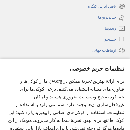
جدید
یافتن آدرس کنگره
(پنجره‌ای
باز
جدید
جدیدترین‌ها
می‌شود)
باز
ویدیوها
می‌شود)
جستجو
ارتباطات جهانی
راهنما
تنظیمات حریم خصوصی
اهدای اعانه
(پنجره‌ای
برای ارائهٔ بهترین تجربهٔ ممکن در jw.org، ما از کوکی‌ها و
جدید
فناوری‌های مشابه استفاده می‌کنیم. برخی کوکی‌ها برای
باز
کتابخانهٔ آنلاین نشریات شاهدان یَهُوَه
(پنجره‌ای
عملکرد صحیح وب‌سایت ضروری هستند و امکان
می‌شود)
جدید
غیرفعال‌سازی آن‌ها وجود ندارد. شما می‌توانید با استفاده از
®
JW Hub
باز
(پنجره‌ای
تنظیمات، استفاده از کوکی‌های اضافی را بپذیرید یا رد کنید؛ این
می‌شود)
جدید
®
کوکی‌ها تنها برای بهبود تجربهٔ شما به کار می‌روند. هیچ‌یک از این
JW Library
باز
داده‌ها هرگز فروخته نمی‌شود یا برای اهداف بازاریابی استفاده
می‌شود)