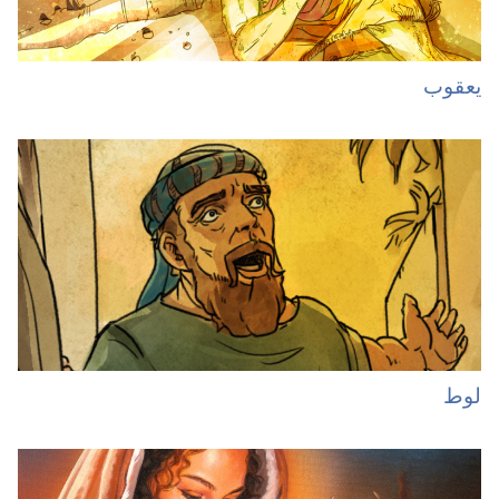
یعقوب
لوط