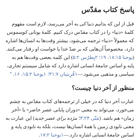
پاسخ کتاب مقدّس
قبل از این که بدانیم دنیا
کی
به آخر می‌رسد،‏ لازم است مفهوم
کلمهٔ «دنیا» را در کتاب مقدّس درک کنیم.‏ کلمهٔ یونانی
کوسموس
که معمولاً «دنیا» ترجمه می‌شود،‏ بیشتر وقت‌ها به انسان‌ها اشاره
دارد،‏ مخصوصاً آن‌هایی که بر ضدّ خدا یا خواست او رفتار می‌کنند.‏
(‏
یوحنا ۱۵:‏۱۸،‏ ۱۹؛‏
۲پِطرُس ۲:‏۵
)‏ این کلمه بعضی وقت‌ها هم به
پایه و اساس جامعهٔ انسانی اشاره دارد که شامل سیستم تجاری،‏
a
سیاسی و مذهبی می‌شود.‏—‏
۱قُرِنتیان ۷:‏۳۱؛‏
۱یوحنا ۲:‏۱۵،‏ ۱۶
.‏
منظور از آخر دنیا چیست؟‏
عبارت آخر دنیا که در خیلی از ترجمه‌های کتاب مقدّس به چشم
می‌خورد،‏ می‌تواند به معنی «دوران پایانی عصر حاضر» یا «آخر
زمان» هم باشد.‏ (‏
مَتّی ۲۴:‏۳
؛‏
مژده برای عصر جدید
)‏ این عبارت به
معنی نابودی زمین یا همهٔ انسان‌ها نیست،‏ بلکه به نابودی پایه و
اساس جامعهٔ انسانی اشاره دارد.‏—‏
۱یوحنا ۲:‏۱۷
.‏