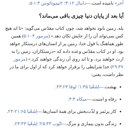
آخر
» نامیده است.‏—‏
دانیال ۱۲:‏۴؛‏
۲تیموتائوس ۳:‏۱-‏۵
.‏
آیا بعد از پایان دنیا چیزی باقی می‌ماند؟‏
بله.‏ زمین نابود نخواهد شد،‏ چون کتاب مقدّس می‌گوید:‏ «تا ابد هیچ
کس نمی‌تواند آن را از جایش تکان دهد.‏» (‏
مزمور ۱۰۴:‏۵
)‏ همین
طور هماهنگ با قول خدا،‏ زمین پر از انسان‌های درستکار خواهد
بود.‏ او در کتاب مقدّس وعده داده که «درستکاران،‏ زمین را به
ارث خواهند برد،‏ و تا ابد روی آن زندگی خواهند کرد.‏» (‏
مزمور
۳۷:‏۲۹
)‏ خدا شرایطی را برقرار خواهد کرد که از اول برای ما در
نظر داشت،‏ یعنی:‏
بهشت.‏—‏
اِشَعْیا ۳۵:‏۱؛‏
لوقا ۲۳:‏۴۳
.‏
رفاه و امنیت.‏—‏
میکاه ۴:‏۴
.‏
کار پرثمر و لذّت‌بخش برای همهٔ انسان‌ها.‏—‏
اِشَعْیا ۶۵:‏۲۱-‏۲۳
.‏
زندگی بدون بیماری و مرگ.‏—‏
ایّوب ۳۳:‏۲۵؛‏
اِشَعْیا ۳۳:‏۲۴
.‏