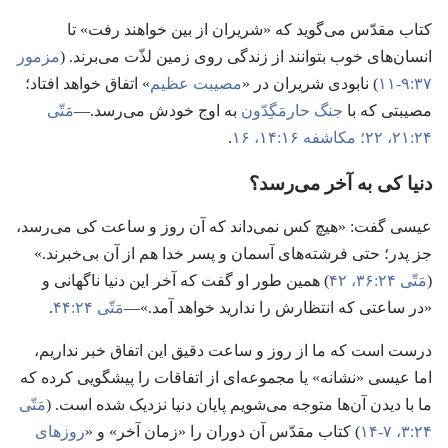
کتاب مقدّس می‌گوید که «شریران از بین خواهند رفت» تا
انسان‌های خوب بتوانند از زندگی روی زمین لذّت می‌برند.‏ (‏
مزمور
۳۷:‏۹-‏۱۱
)‏ نابودی شریران در «
مصیبت عظیم
» اتفاق خواهد افتاد؛‏
مصیبتی که با
جنگ حارمَگِدّون
به اوج خودش می‌رسد.‏—‏
مَتّی
۲۴:‏۲۱،‏ ۲۲؛‏
مکاشفه ۱۶:‏۱۴،‏
۱۶
.‏
دنیا کی به آخر می‌رسد؟‏
عیسی گفت:‏ «هیچ کس نمی‌داند که آن روز و ساعت کی می‌رسد،‏
جز پدر؛‏ حتی فرشته‌های آسمان و پسر خدا هم از آن بی‌خبرند.‏»
(‏
مَتّی ۲۴:‏۳۶،‏
۴۲
)‏ همین طور او گفت که آخر این دنیا ناگهانی و
«در ساعتی که انتظارش را ندارید خواهد آمد.‏»—‏
مَتّی ۲۴:‏۴۴
.‏
درست است که ما از روز و ساعت دقیق این اتفاق خبر نداریم،‏
اما عیسی «نشانه» یا مجموعه‌ای از اتفاقات را پیشگویی کرده که
ما با دیدن آن‌ها متوجه می‌شویم پایان دنیا نزدیک شده است.‏ (‏
مَتّی
۲۴:‏۳،‏
۷-‏۱۴
)‏ کتاب مقدّس آن دوران را «زمان آخر» و «
روزهای