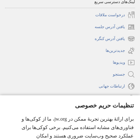
لینک‌های دسترسی سریع
درخواست ملاقات
یافتن آدرس جلسه
(پنجره‌ای
جدید
یافتن آدرس کنگره
(پنجره‌ای
باز
جدید
جدیدترین‌ها
می‌شود)
باز
ویدیوها
می‌شود)
جستجو
ارتباطات جهانی
راهنما
تنظیمات حریم خصوصی
اهدای اعانه
(پنجره‌ای
برای ارائهٔ بهترین تجربهٔ ممکن در jw.org، ما از کوکی‌ها و
جدید
فناوری‌های مشابه استفاده می‌کنیم. برخی کوکی‌ها برای
باز
کتابخانهٔ آنلاین نشریات شاهدان یَهُوَه
عملکرد صحیح وب‌سایت ضروری هستند و امکان
(پنجره‌ای
می‌شود)