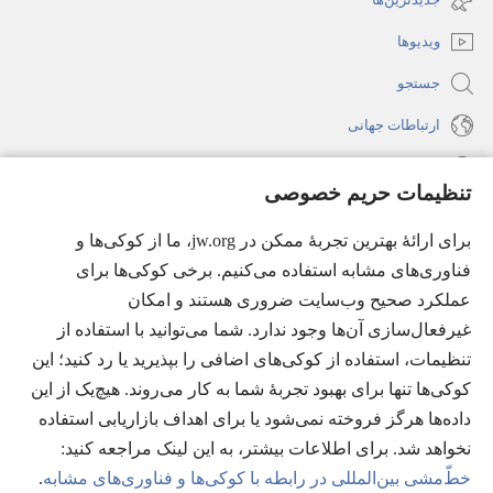
باز
ویدیوها
می‌شود)
جستجو
ارتباطات جهانی
راهنما
تنظیمات حریم خصوصی
اهدای اعانه
(پنجره‌ای
برای ارائهٔ بهترین تجربهٔ ممکن در jw.org، ما از کوکی‌ها و
جدید
فناوری‌های مشابه استفاده می‌کنیم. برخی کوکی‌ها برای
باز
کتابخانهٔ آنلاین نشریات شاهدان یَهُوَه
عملکرد صحیح وب‌سایت ضروری هستند و امکان
(پنجره‌ای
می‌شود)
جدید
غیرفعال‌سازی آن‌ها وجود ندارد. شما می‌توانید با استفاده از
®
JW Hub
باز
(پنجره‌ای
تنظیمات، استفاده از کوکی‌های اضافی را بپذیرید یا رد کنید؛ این
می‌شود)
جدید
®
کوکی‌ها تنها برای بهبود تجربهٔ شما به کار می‌روند. هیچ‌یک از این
JW Library
باز
داده‌ها هرگز فروخته نمی‌شود یا برای اهداف بازاریابی استفاده
می‌شود)
Watchtower Library
نخواهد شد. برای اطلاعات بیشتر، به این لینک مراجعه کنید:‏
خطّ‌مشی بین‌المللی در رابطه با کوکی‌ها و فناوری‌های مشابه
.