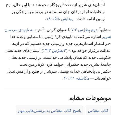
انسان‌های شریر از صفحهٔ روزگار محو شدند.‏ با این حال،‏ نوح
و خانوادهٔ او از توفان جان سالم به در بردند و به زندگی بر
زمین ادامه دادند.‏—‏
پیدایش ۸:‏۱۵-‏۱۸
.‏
مشابهاً،‏
دوم پِطرُس ۳:‏۷
با عنوان کردن «آتش»
به نابودی مردمان
شریر
اشاره می‌کند،‏ نه نابودی کرهٔ زمین.‏ ما مطابق وعدهٔ خدا
«در انتظار آسمان‌هایی جدید و زمینی جدید هستیم که در آن‌ها
عدالت برقرار خواهد بود.‏» (‏
۲پِطرُس ۳:‏۱۳
)‏ آسمان‌های جدید یعنی
حکومتی جدید که همان پادشاهی خداست،‏ بر زمینی جدید یعنی
جامعهٔ بشری جدید حکمرانی خواهد کرد.‏ کرهٔ زمین تحت
حکمرانی پادشاهی خدا به بهشتی سرشار از صلح و آرامش تبدیل
خواهد شد.‏—‏
مکاشفه ۲۱:‏۱-‏۴
.‏
موضوعات مشابه
کتاب مقدّس
پاسخ کتاب مقدّس به پرسش‌هایی مهم