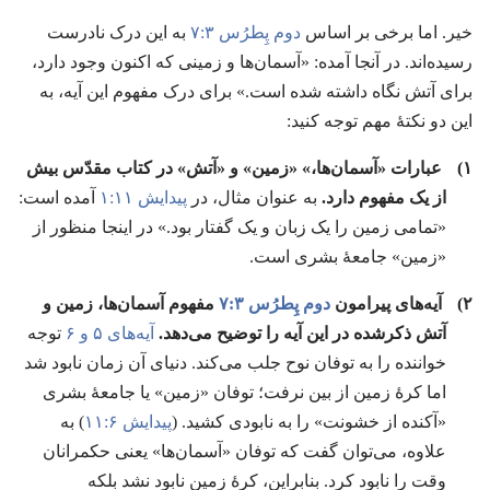
خیر.‏ اما برخی بر اساس
دوم پِطرُس ۳:‏۷
به این درک نادرست
رسیده‌اند.‏ در آنجا آمده:‏ «آسمان‌ها و زمینی که اکنون وجود دارد،‏
برای آتش نگاه داشته شده است.‏» برای درک مفهوم این آیه،‏ به
این دو نکتهٔ مهم توجه کنید:‏
۱)‏
عبارات «آسمان‌ها،‏» «زمین» و «آتش» در کتاب مقدّس بیش
از یک مفهوم دارد.‏
به عنوان مثال،‏ در
پیدایش ۱۱:‏۱
آمده است:‏
«تمامی زمین را یک زبان و یک گفتار بود.‏» در اینجا منظور از
«زمین» جامعهٔ بشری است.‏
۲)‏
آیه‌های پیرامون
دوم پِطرُس ۳:‏۷
مفهوم آسمان‌ها،‏ زمین و
آتش ذکرشده در این آیه را توضیح می‌دهد.‏
آیه‌های ۵ و ۶
توجه
خواننده را به توفان نوح جلب می‌کند.‏ دنیای آن زمان نابود شد
اما کرهٔ زمین از بین نرفت؛‏ توفان «زمین» یا جامعهٔ بشری
«آکنده از خشونت» را به نابودی کشید.‏ (‏
پیدایش ۶:‏۱۱
)‏ به
علاوه،‏ می‌توان گفت که توفان «آسمان‌ها» یعنی حکمرانان
وقت را نابود کرد.‏ بنابراین،‏ کرهٔ زمین نابود نشد بلکه