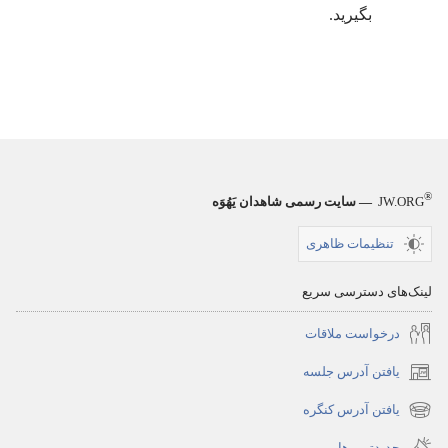
بگیرید.‏
®
JW.ORG
— سایت رسمی شاهدان یَهُوَه
تنظیمات ظاهری
لینک‌های دسترسی سریع
درخواست ملاقات
یافتن آدرس جلسه
(پنجره‌ای
جدید
یافتن آدرس کنگره
(پنجره‌ای
باز
جدید
جدیدترین‌ها
می‌شود)