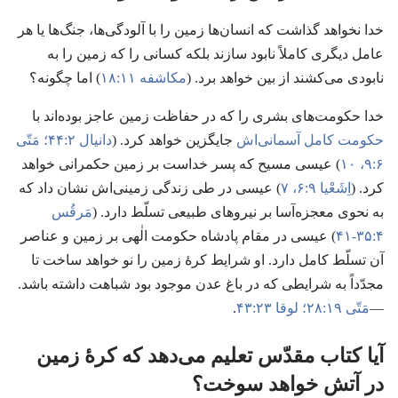
خدا نخواهد گذاشت که انسان‌ها زمین را با آلودگی‌ها،‏ جنگ‌ها یا هر
عامل دیگری کاملاً نابود سازند بلکه کسانی را که زمین را به
نابودی می‌کشند از بین خواهد برد.‏ (‏
مکاشفه ۱۱:‏۱۸
)‏ اما چگونه؟‏
خدا حکومت‌های بشری را که در حفاظت زمین عاجز بوده‌اند با
حکومت کامل آسمانی‌اش
جایگزین خواهد کرد.‏ (‏
دانیال ۲:‏۴۴؛‏
مَتّی
۶:‏۹،‏ ۱۰
)‏ عیسی مسیح که پسر خداست بر زمین حکمرانی خواهد
کرد.‏ (‏
اِشَعْیا ۹:‏۶،‏ ۷
)‏ عیسی در طی زندگی زمینی‌اش نشان داد که
به نحوی معجزه‌آسا بر نیروهای طبیعی تسلّط دارد.‏ (‏
مَرقُس
۴:‏۳۵-‏۴۱
)‏ عیسی در مقام پادشاه حکومت الٰهی بر زمین و عناصر
آن تسلّط کامل دارد.‏ او شرایط کرهٔ زمین را نو خواهد ساخت تا
مجدّداً به شرایطی که در باغ عدن موجود بود شباهت داشته باشد.‏
—‏
مَتّی ۱۹:‏۲۸؛‏
لوقا ۲۳:‏۴۳
.‏
آیا کتاب مقدّس تعلیم می‌دهد که کرهٔ زمین
در آتش خواهد سوخت؟‏