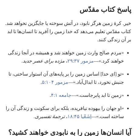
پاسخ کتاب مقدّس
خیر.‏ کرهٔ زمین هرگز نابود،‏ در آتش سوخته یا جایگزین نخواهد شد.‏
کتاب مقدّس تعلیم می‌دهد که خدا زمین را آفرید تا انسان‌ها تا ابد
بر آن زندگی کنند.‏
«مردم صالح وارث زمین خواهند شد و همیشه در آنجا زندگی
خواهند کرد.‏»—‏
مزمور ۳۷:‏۲۹
،‏
مژده برای عصر جدید.‏
«تو [ای خدا] اساس زمین را بر پایه‌های آن استوار ساختی،‏ تا
جنبش نخورد،‏ تا ابدال‌آباد.‏»—‏
مزمور ۱۰۴:‏۵
.‏
«زمین تا ابد پابرجاست.‏»—‏
جامعه ۱:‏۴
.‏
«او جهان را بیهوده نیافریده،‏ بلکه برای سکونت و زندگی آن را
ساخته است.‏»—‏
اِشَعْیا ۴۵:‏۱۸
،‏
ترجمهٔ تفسیری.‏
آیا انسان‌ها زمین را به نابودی خواهند کشید؟‏