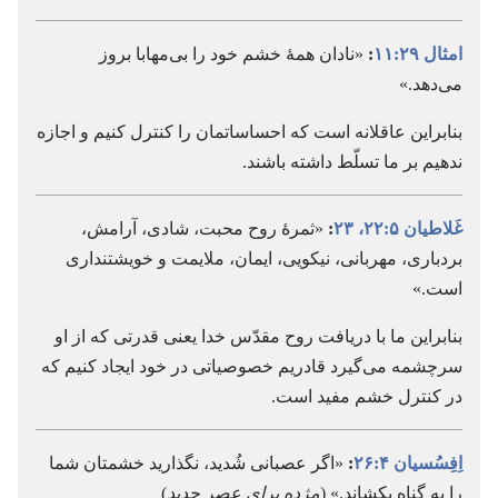
امثال ۲۹:‏۱۱
:‏
«نادان همهٔ خشم خود را بی‌مهابا بروز
می‌دهد.‏»
بنابراین عاقلانه است که احساساتمان را کنترل کنیم و اجازه
ندهیم بر ما تسلّط داشته باشند.‏
غَلاطیان ۵:‏۲۲،‏ ۲۳
:‏
«ثمرهٔ روح محبت،‏ شادی،‏ آرامش،‏
بردباری،‏ مهربانی،‏ نیکویی،‏ ایمان،‏ ملایمت و خویشتنداری
است.‏»
بنابراین ما با دریافت روح مقدّس خدا یعنی قدرتی که از او
سرچشمه می‌گیرد قادریم خصوصیاتی در خود ایجاد کنیم که
در کنترل خشم مفید است.‏
اِفِسُسیان ۴:‏۲۶
:‏
«اگر عصبانی شُدید،‏ نگذارید خشمتان شما
را به گناه بکشاند.‏» (‏
مژده برای عصر جدید
)‏