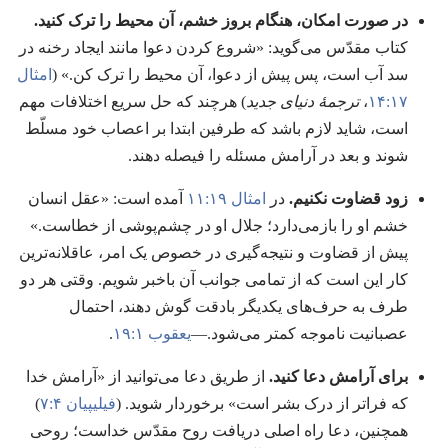
در صورت امکان،‏ هنگام بروز خشم،‏ آن محیط را ترک کنید.‏
کتاب مقدّس می‌گوید:‏ «شروع کردن دعوا مانند ایجاد رخنه در
سد آب است،‏ پس پیش از دعوا،‏ آن محیط را ترک کن.‏» (‏
امثال
۱۷:‏۱۴
،‏
ترجمهٔ دنیای جدید
)‏ هرچند که حل سریع اختلافات مهم
است،‏ شاید لازم باشد که طرفین ابتدا بر اعصاب خود مسلّط
شوند و بعد در آرامش مسئله را فیصله دهند.‏
زود قضاوت نکنیم.‏
در
امثال ۱۹:‏۱۱
آمده است:‏ «عقل انسان
خشم او را بازمی‌دارد؛‏ جلال او در چشم‌پوشی از خطاست.‏»
پیش از قضاوت و نتیجه‌گیری در خصوص یک امر،‏ عاقلانه‌ترین
کار این است که از تمامی جوانب آن باخبر شویم.‏ وقتی هر دو
طرف به حرف‌های یکدیگر بادقت گوش دهند،‏ احتمال
عصبانیت ناموجه کمتر می‌شود.‏—‏
یعقوب ۱:‏۱۹
.‏
برای آرامش دعا کنید.‏
از طریق دعا می‌توانید از «آرامش خدا
که فراتر از درک بشر است» برخوردار شوید.‏ (‏
فیلیپیان ۴:‏۷
)‏
همچنین،‏ دعا راه اصلی دریافت روح مقدّس خداست؛‏ روحی