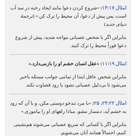
امثال ۱۷:‏۱۴
:‏
«شروع کردن دعوا مانند ایجاد رخنه در سد آب
است،‏ پس پیش از دعوا،‏ آن محیط را ترک کن.‏» (‏
ترجمهٔ
دنیای جدید
)‏
بنابراین اگر با شخص عصبانی مواجه شدید،‏ پیش از شروع
دعوا فوراً محیط را ترک کنید.‏
امثال ۱۹:‏۱۱
:‏ «عقل انسان خشم او را بازمی‌دارد.‏»
بنابراین شخص عاقل ابتدا از تمامی جوانب مسئله باخبر
می‌شود تا بی‌دلیل عصبانی نشود یا زود قضاوت نکند.‏
امثال ۲۲:‏۲۴،‏ ۲۵
:‏
«با مرد تندخو دوستی مکن،‏ و با آن که زود
به خشم آید،‏ دمساز مشو،‏ مبادا راههای او را بیاموزی.‏»
بنابراین اگر با کسانی که سریع عصبانی می‌شوند هم‌نشینی
کنیم،‏ احتمالاً همانند آنان می‌شویم.‏