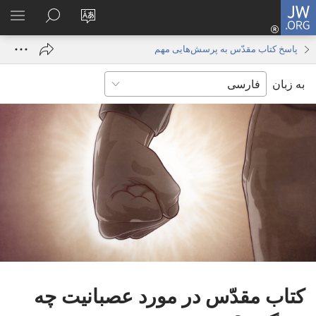
JW.ORG
ورود
زبان
در
فهر
(پنجره‌ای
سایت
JW.ORG
انتخ
جدید
پاسخ کتاب مقدّس به پرسش‌هایی مهم
را
جستجو
باز
به زبان
تغییر
کنید
می‌شود)
دهید
کتاب مقدّس در مورد عصبانیت چه