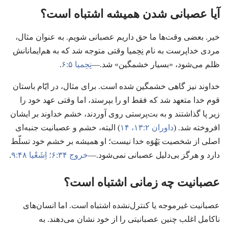
آیا عصبانی شدن همیشه اشتباه است؟‏
خیر.‏ بعضی وقت‌ها ما حق داریم عصبانی شویم.‏ به عنوان مثال،‏
مردی خداپرست به نام نِحِمیا وقتی متوجه شد که به هم‌ایمانانش
ظلم می‌شود،‏ «بسیار خشمگین» شد.‏—‏
نِحِمیا ۵:‏۶
.‏
خداوند نیز گاهی خشمگین شده است.‏ برای مثال،‏ در ایّام باستان
قوم خدا متعهد شد که فقط او را بپرستد،‏ اما وقتی عهد خود را
زیر پا گذاشتند و به بت‌پرستی روی آوردند،‏ خشم خداوند بر ایشان
افروخته شد.‏ (‏
داوران ۲:‏۱۳،‏ ۱۴
)‏ البته،‏ خشم و عصبانیت جنبه‌ای
اصلی از شخصیت یَهُوَه خدا نیست؛‏ او همیشه بر خشم خود تسلّط
دارد و هرگز بی‌دلیل عصبانی نمی‌شود.‏—‏
خروج ۳۴:‏۶؛‏
اِشَعْیا ۴۸:‏۹
.‏
عصبانیت چه زمانی اشتباه است؟‏
عصبانیت غیرموجه یا کنترل‌نشده اشتباه است.‏ اما انسان‌های
ناکامل اغلب چنین عصبانیتی را از خود نشان می‌دهند.‏ به