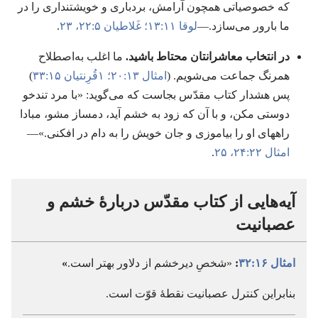
که خصوصیاتی همچون آرامش،‏ بردباری و خویشتنداری را در
ما بارور می‌سازد.‏—‏
لوقا ۱۱:‏۱۳؛‏
غَلاطیان ۵:‏۲۲،‏ ۲۳
.‏
در انتخاب معاشرانتان محتاط باشید.‏
ما اغلب به‌اصطلاح
همرنگ جماعت می‌شویم.‏ (‏
امثال ۱۳:‏۲۰؛‏
۱قُرِنتیان ۱۵:‏۳۳
)‏
پس هشدار کتاب مقدّس بجاست که می‌گوید:‏ «با مرد تندخو
دوستی مکن،‏ و با آن که زود به خشم آید،‏ دمساز مشو،‏ مبادا
راههای او را بیاموزی و جان خویش را به دام در افکنی.‏»—‏
امثال ۲۲:‏۲۴،‏ ۲۵
.‏
آیه‌هایی از کتاب مقدّس دربارهٔ خشم و
عصبانیت
امثال ۱۶:‏۳۲
:‏
«شخصِ دیرخشم از دلاور بهتر است.‏
»
بنابراین کنترل عصبانیت نقطهٔ قوّت است.‏