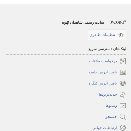
®
JW.ORG
— سایت رسمی شاهدان یَهُوَه
تنظیمات ظاهری
لینک‌های دسترسی سریع
درخواست ملاقات
یافتن آدرس جلسه
(پنجره‌ای
جدید
یافتن آدرس کنگره
(پنجره‌ای
باز
جدید
جدیدترین‌ها
می‌شود)
باز
ویدیوها
می‌شود)
جستجو
ارتباطات جهانی