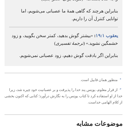
بنابراین هرچند که گاهی همهٔ ما عصبانی می‌شویم،‏ اما
توانایی کنترل آن را داریم.‏
یعقوب ۱:‏۱۹
:‏
«بیشتر گوش بدهید،‏ کمتر سخن بگویید،‏ و زود
خشمگین نشوید.‏» (‏
ترجمهٔ تفسیری
)‏
بنابراین اگر بادقت گوش دهیم،‏ زود عصبانی نمی‌شویم.‏
a
منظور همان قابیل است.‏
b
از قرار معلوم،‏ یونِس پند خدا را پذیرفت و بر عصبانیت خود چیره شد،‏ زیرا
خدا از او استفاده کرد تا کتاب یونِس را به نگارش درآورد؛‏ کتابی که اکنون بخشی
از کلام الهامی خداست.‏
موضوعات مشابه