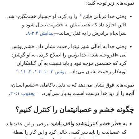
نمونه‌های زیر توجه کنید:‏
a
وقتی خدا قربانی قائن
را رد کرد،‏ او «بسیار خشمگین» شد.‏
قائن اجازه داد که عصبانیتش به خشونت تبدیل شود و
سرانجام برادرش را به قتل رساند.‏—‏
پیدایش ۴:‏۳-‏۸
.‏
وقتی خدا به اهالی شهر نِینَوا رحمت نشان داد،‏ خشم یونِس
نبی «افروخته شد.‏» خدا یونِس را اصلاح کرده،‏ به او گوشزد
کرد که خشمش موجه نبود و باید نسبت به آن گناهکاران
b
توبه‌کار رحمت نشان می‌داد.‏—‏
یونِس ۳:‏۱۰–‏۴:‏۱،‏
۴،‏
۱۱
.‏
نمونه‌های فوق نشان می‌دهد که به دلیل ناکاملی «خشم انسان،‏
آنچه را از دید خدا درست است،‏ به بار نمی‌آورد.‏»—‏
یعقوب ۱:‏۲۰
.‏
چگونه خشم و عصبانیتمان را کنترل کنیم؟‏
به خطر خشم کنترل‌نشده واقف باشید.‏
برخی بر این عقیده‌اند
که عصبانیت را باید سر کسی خالی کرد و این کار را نقطهٔ