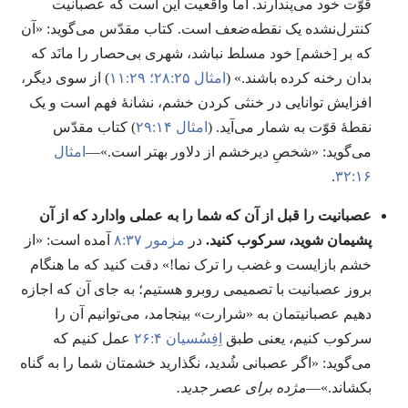
قوّت خود می‌پندارند.‏ اما واقعیت این است که عصبانیت
کنترل‌نشده یک نقطه‌ضعف است.‏ کتاب مقدّس می‌گوید:‏ «آن
که بر [خشم] خود مسلط نباشد،‏ شهری بی‌حصار را مانَد که
بدان رخنه کرده باشند.‏» (‏
امثال ۲۵:‏۲۸؛‏
۲۹:‏۱۱
)‏ از سوی دیگر،‏
افزایش توانایی در خنثی کردن خشم،‏ نشانهٔ فهم است و یک
نقطهٔ قوّت به شمار می‌آید.‏ (‏
امثال ۱۴:‏۲۹
)‏ کتاب مقدّس
می‌گوید:‏ «شخصِ دیرخشم از دلاور بهتر است.‏»—‏
امثال
۱۶:‏۳۲
.‏
عصبانیت را قبل از آن که شما را به عملی وادارد که از آن
پشیمان شوید،‏ سرکوب کنید.‏
در
مزمور ۳۷:‏۸
آمده است:‏ «از
خشم بازایست و غضب را ترک نما!‏» دقت کنید که ما هنگام
بروز عصبانیت با تصمیمی روبرو هستیم؛‏ به جای آن که اجازه
دهیم عصبانیتمان به «شرارت» بینجامد،‏ می‌توانیم آن را
سرکوب کنیم،‏ یعنی طبق
اِفِسُسیان ۴:‏۲۶
عمل کنیم که
می‌گوید:‏ «اگر عصبانی شُدید،‏ نگذارید خشمتان شما را به گناه
بکشاند.‏»—‏
مژده برای عصر جدید.‏