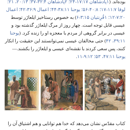
بوده‌اند.‏ (‏
۱پادشاهان ۱۷:‏۱۷-‏۲۴؛‏
۲پادشاهان ۴:‏۳۲-‏۳۷؛‏
۱۳:‏۲۰،‏ ۲۱؛‏
لوقا ۷:‏۱۱-‏۱۷؛‏
۸:‏۴۰-‏۵۶؛‏
یوحنا ۱۱:‏۳۸-‏۴۴؛‏
اعمال ۹:‏۳۶-‏۴۲؛‏
اعمال
۲۰:‏۷-‏۱۲؛‏
۱قُرِنتیان ۱۵:‏۳-‏۶
)‏ به خصوص رستاخیز ایلعازَر توسط
عیسی قابل توجه است.‏ چهار روز از مرگ ایلعازَر گذشته بود و
عیسی در برابر گروهی از مردم با معجزه او را زنده کرد.‏ (‏
یوحنا
۱۱:‏۳۹،‏
۴۲
)‏ حتی مخالفان عیسی نمی‌توانستند این حقیقت را انکار
کنند،‏ پس سعی کردند با نقشه‌ای عیسی و ایلعازَر را بکشند.‏—‏
یوحنا ۱۱:‏۴۷،‏
۵۳؛‏
۱۲:‏۹-‏۱۱
.‏
کتاب مقدّس نشان می‌دهد که خدا هم توانایی و هم اشتیاق آن را