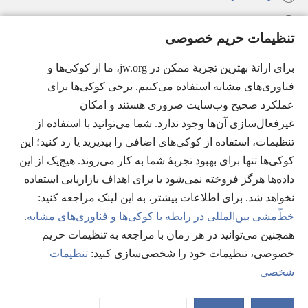
راهنما
تنظیمات حریم خصوصی
اهدای اعانه
(پنجره‌ای
برای ارائهٔ بهترین تجربهٔ ممکن در jw.org، ما از کوکی‌ها و
جدید
فناوری‌های مشابه استفاده می‌کنیم. برخی کوکی‌ها برای
باز
کتابخانهٔ آنلاین نشریات شاهدان یَهُوَه
عملکرد صحیح وب‌سایت ضروری هستند و امکان
(پنجره‌ای
می‌شود)
جدید
غیرفعال‌سازی آن‌ها وجود ندارد. شما می‌توانید با استفاده از
®
JW Hub
باز
(پنجره‌ای
تنظیمات، استفاده از کوکی‌های اضافی را بپذیرید یا رد کنید؛ این
می‌شود)
جدید
®
کوکی‌ها تنها برای بهبود تجربهٔ شما به کار می‌روند. هیچ‌یک از این
JW Library
باز
داده‌ها هرگز فروخته نمی‌شود یا برای اهداف بازاریابی استفاده
می‌شود)
Watchtower Library
نخواهد شد. برای اطلاعات بیشتر، به این لینک مراجعه کنید:‏
خطّ‌مشی بین‌المللی در رابطه با کوکی‌ها و فناوری‌های مشابه
.
همچنین می‌توانید در هر زمان با مراجعه به تنظیمات حریم
خصوصی، تنظیمات خود را شخصی‌سازی کنید:‏
تنظیمات
Copyright
© 2026 Watch Tower Bible and Tract Society of Pennsylvania.
شخصی
شرایط استفاده
|
قوانین حریم خصوصی
|
تنظیمات حریم خصوصی