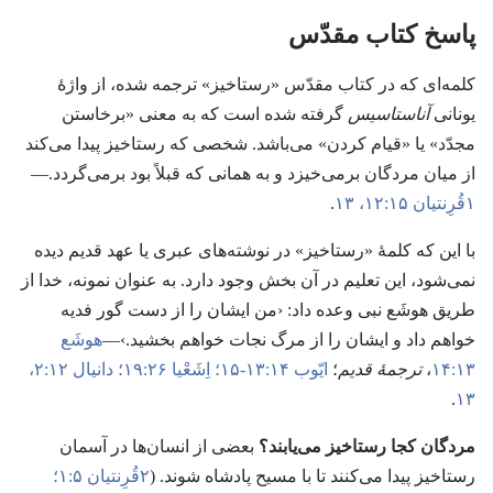
پاسخ کتاب مقدّس
کلمه‌ای که در کتاب مقدّس «رستاخیز» ترجمه شده،‏ از واژهٔ
یونانی
آناستاسیس
گرفته شده است که به معنی «برخاستن
مجدّد» یا «قیام کردن» می‌باشد.‏ شخصی که رستاخیز پیدا می‌کند
از میان مردگان برمی‌خیزد و به همانی که قبلاً بود برمی‌گردد.‏—‏
۱قُرِنتیان ۱۵:‏۱۲،‏ ۱۳
.‏
با این که کلمهٔ «رستاخیز» در نوشته‌های عبری یا عهد قدیم دیده
نمی‌شود،‏ این تعلیم در آن بخش وجود دارد.‏ به عنوان نمونه،‏ خدا از
طریق هوشَع نبی وعده داد:‏ ‹من ایشان را از دست گور فدیه
خواهم داد و ایشان را از مرگ نجات خواهم بخشید.‏›—‏
هوشَع
۱۳:‏۱۴
،‏
ترجمهٔ قدیم
؛‏
ایّوب ۱۴:‏۱۳-‏۱۵؛‏
اِشَعْیا ۲۶:‏۱۹؛‏
دانیال ۱۲:‏۲،‏
۱۳
.‏
مردگان کجا رستاخیز می‌یابند؟‏
بعضی از انسان‌ها در آسمان
رستاخیز پیدا می‌کنند تا با مسیح پادشاه شوند.‏ (‏
۲قُرِنتیان ۵:‏۱؛‏