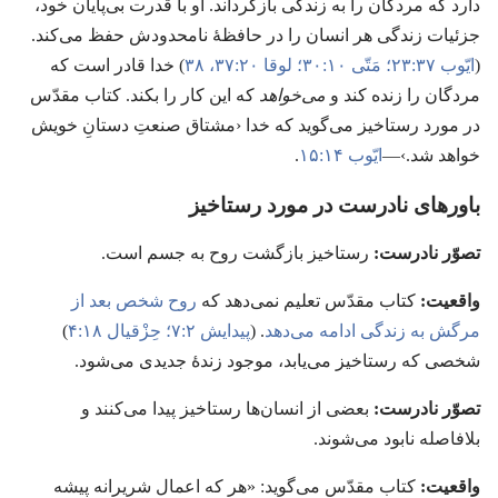
دارد که مردگان را به زندگی بازگرداند.‏ او با قدرت بی‌پایان خود،‏
جزئیات زندگی هر انسان را در حافظهٔ نامحدودش حفظ می‌کند.‏
(‏
ایّوب ۳۷:‏۲۳؛‏
مَتّی ۱۰:‏۳۰؛‏
لوقا ۲۰:‏۳۷،‏ ۳۸
)‏ خدا قادر است که
مردگان را زنده کند و
می‌خواهد
که این کار را بکند.‏ کتاب مقدّس
در مورد رستاخیز می‌گوید که خدا ‹مشتاق صنعتِ دستانِ خویش
خواهد شد.‏›—‏
ایّوب ۱۴:‏۱۵
.‏
باورهای نادرست در مورد رستاخیز
تصوّر نادرست:‏
رستاخیز بازگشت روح به جسم است.‏
واقعیت:‏
کتاب مقدّس تعلیم نمی‌دهد که
روح شخص بعد از
مرگش به زندگی ادامه می‌دهد
.‏ (‏
پیدایش ۲:‏۷؛‏
حِزْقیال ۱۸:‏۴
)‏
شخصی که رستاخیز می‌یابد،‏ موجود زندهٔ جدیدی می‌شود.‏
تصوّر نادرست:‏
بعضی از انسان‌ها رستاخیز پیدا می‌کنند و
بلافاصله نابود می‌شوند.‏
واقعیت:‏
کتاب مقدّس می‌گوید:‏ «هر که اعمال شریرانه پیشه