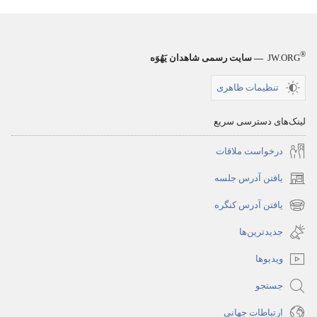
®
JW.ORG
— سایت رسمی شاهدان یَهُوَه
تنظیمات ظاهری
لینک‌های دسترسی سریع
درخواست ملاقات
یافتن آدرس جلسه
(پنجره‌ای
جدید
یافتن آدرس کنگره
(پنجره‌ای
باز
جدید
جدیدترین‌ها
می‌شود)
باز
ویدیوها
می‌شود)
جستجو
ارتباطات جهانی