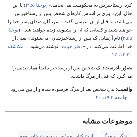
کرد،‏ رستاخیزش به محکومیت می‌انجامد.‏» (‏
یوحنا ۵:‏۲۹
)‏ با این
حال،‏ این داوری بر اساس کارهای شخص پس از رستاخیزش
می‌باشد،‏ نه قبل از آن.‏ عیسی گفت:‏ «مردگان صدای پسر خدا را
خواهند شنید و کسانی که آن را بشنوند،‏ زنده خواهند شد.‏» (‏
یوحنا
۵:‏۲۵
)‏ نام آن‌هایی که پس از رستاخیزشان ‹می‌شنوند؛‏› یعنی از
خدا اطاعت می‌کنند،‏ در «
دفتر حیات
» نوشته می‌شود.‏—‏
مکاشفه
۲۰:‏۱۲،‏ ۱۳
.‏
تصوّر نادرست:‏
یک شخص پس از رستاخیز دقیقاً همان بدنی را
می‌گیرد که قبل از مرگ داشت.‏
واقعیت:‏
بدن شخص بعد از مرگ فرسوده شده و از بین می‌رود.‏
—‏
جامعه ۳:‏۱۹،‏ ۲۰
.‏
موضوعات مشابه
زندگی و مرگ
پاسخ کتاب مقدّس به پرسش‌هایی مهم