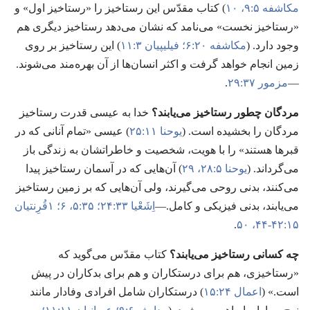
مکاشفه ۵:‏۹،‏ ۱۰
)‏ کتاب مقدّس این رستاخیز را «رستاخیز اول» و
«رستاخیز نخست» می‌نامد که نشان می‌دهد رستاخیز دیگری هم
وجود دارد.‏ (‏
مکاشفه ۲۰:‏۶؛‏
فیلیپیان ۳:‏۱۱
)‏ این رستاخیز بر روی
زمین انجام خواهد گرفت و اکثر انسان‌ها از آن بهره‌مند می‌شوند.‏
—‏
مزمور ۳۷:‏۲۹
.‏
مردگان چطور رستاخیز می‌یابند؟‏
خدا به عیسی قدرت رستاخیز
مردگان را بخشیده است.‏ (‏
یوحنا ۱۱:‏۲۵
)‏ عیسی «تمام آنانی که در
قبرها هستند» را با هویت،‏ شخصیت و خاطراتشان به زندگی باز
می‌گرداند.‏ (‏
یوحنا ۵:‏۲۸،‏ ۲۹
)‏ آن‌هایی که در آسمان رستاخیز پیدا
می‌کنند،‏ بدنی روحی می‌گیرند،‏ ولی آن‌هایی که بر زمین رستاخیز
می‌یابند،‏ بدنی فیزیکی و کامل.‏—‏
اِشَعْیا ۳۳:‏۲۴؛‏
۳۵:‏۵،‏ ۶؛‏
۱قُرِنتیان
۱۵:‏۴۲-‏۴۴،‏
۵۰
.‏
چه کسانی رستاخیز می‌یابند؟‏
کتاب مقدّس می‌گوید که
«رستاخیزی،‏ هم برای درستکاران و هم برای بدکاران در پیش
است.‏» (‏
اعمال ۲۴:‏۱۵
)‏ درستکاران شامل افرادی وفادار مانند