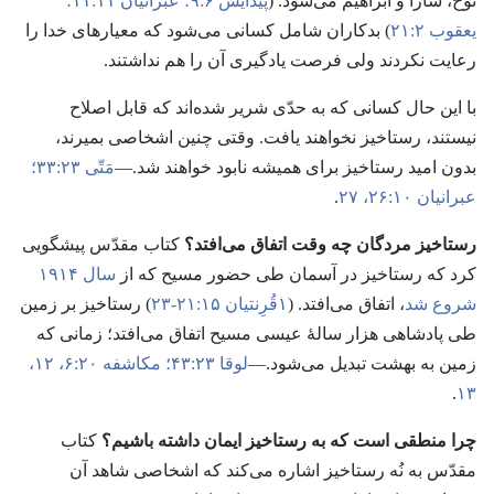
نوح،‏ سارا و ابراهیم می‌شود.‏ (‏
پیدایش ۶:‏۹؛‏
عبرانیان ۱۱:‏۱۱؛‏
یعقوب ۲:‏۲۱
)‏ بدکاران شامل کسانی می‌شود که معیارهای خدا را
رعایت نکردند ولی فرصت یادگیری آن را هم نداشتند.‏
با این حال کسانی که به حدّی شریر شده‌اند که قابل اصلاح
نیستند،‏ رستاخیز نخواهند یافت.‏ وقتی چنین اشخاصی بمیرند،‏
بدون امید رستاخیز برای همیشه نابود خواهند شد.‏—‏
مَتّی ۲۳:‏۳۳؛‏
عبرانیان ۱۰:‏۲۶،‏ ۲۷
.‏
رستاخیز مردگان چه وقت اتفاق می‌افتد؟‏
کتاب مقدّس پیشگویی
کرد که رستاخیز در آسمان طی حضور مسیح که از
سال ۱۹۱۴
شروع شد
،‏ اتفاق می‌افتد.‏ (‏
۱قُرِنتیان ۱۵:‏۲۱-‏۲۳
)‏ رستاخیز بر زمین
طی پادشاهی هزار سالهٔ عیسی مسیح اتفاق می‌افتد؛‏ زمانی که
زمین به بهشت تبدیل می‌شود.‏—‏
لوقا ۲۳:‏۴۳؛‏
مکاشفه ۲۰:‏۶،‏
۱۲،‏
۱۳
.‏
چرا منطقی است که به رستاخیز ایمان داشته باشیم؟‏
کتاب
مقدّس به نُه رستاخیز اشاره می‌کند که اشخاصی شاهد آن