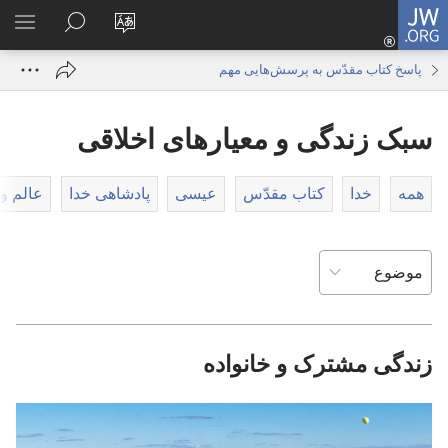
JW.ORG
ورود
زبان
در
فهر
(پنجره‌ای
سایت
JW.ORG
انتخ
جدید
پاسخ کتاب مقدّس به پرسش‌هایی مهم
را
جستجو
باز
تغییر
کنید
می‌شود)
سبک زندگی و معیارهای اخلاقی
دهید
همه
خدا
کتاب مقدّس
عیسی
پادشاهی خدا
عالم و
زندگی مشترک و خانواده