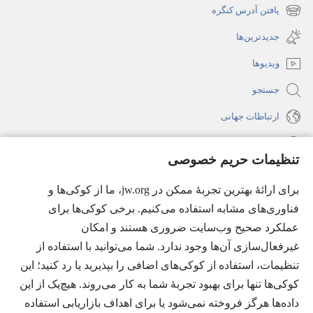
جدید
یافتن آدرس کنگره
(پنجره‌ای
باز
جدید
جدیدترین‌ها
می‌شود)
باز
ویدیوها
می‌شود)
جستجو
ارتباطات جهانی
راهنما
تنظیمات حریم خصوصی
اهدای اعانه
(پنجره‌ای
برای ارائهٔ بهترین تجربهٔ ممکن در jw.org، ما از کوکی‌ها و
جدید
فناوری‌های مشابه استفاده می‌کنیم. برخی کوکی‌ها برای
باز
کتابخانهٔ آنلاین نشریات شاهدان یَهُوَه
عملکرد صحیح وب‌سایت ضروری هستند و امکان
(پنجره‌ای
می‌شود)
جدید
غیرفعال‌سازی آن‌ها وجود ندارد. شما می‌توانید با استفاده از
®
JW Hub
باز
(پنجره‌ای
تنظیمات، استفاده از کوکی‌های اضافی را بپذیرید یا رد کنید؛ این
می‌شود)
جدید
®
کوکی‌ها تنها برای بهبود تجربهٔ شما به کار می‌روند. هیچ‌یک از این
JW Library
باز
داده‌ها هرگز فروخته نمی‌شود یا برای اهداف بازاریابی استفاده
می‌شود)