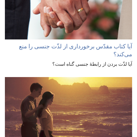
آیا کتاب مقدّس برخورداری از لذّت جنسی را منع
می‌کند؟‏
آیا لذّت بردن از رابطهٔ جنسی گناه است؟‏