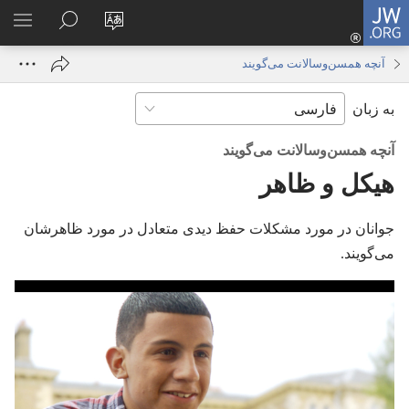
JW.ORG
ورود
زبان
در
فهر
(پنجره‌ای
سایت
JW.ORG
انتخ
جدید
آنچه همسن‌وسالانت می‌گویند
را
جستجو
باز
به زبان
تغییر
کنید
می‌شود)
دهید
آنچه همسن‌وسالانت می‌گویند
هیکل و ظاهر
جوانان در مورد مشکلات حفظ دیدی متعادل در مورد ظاهرشان
می‌گویند.‏