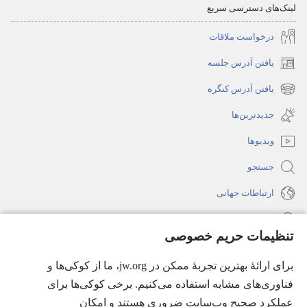
لینک‌های دسترسی سریع
درخواست ملاقات
یافتن آدرس جلسه
(پنجره‌ای
جدید
یافتن آدرس کنگره
(پنجره‌ای
باز
جدید
جدیدترین‌ها
می‌شود)
باز
ویدیوها
می‌شود)
جستجو
ارتباطات جهانی
راهنما
تنظیمات حریم خصوصی
اهدای اعانه
(پنجره‌ای
برای ارائهٔ بهترین تجربهٔ ممکن در jw.org، ما از کوکی‌ها و
جدید
فناوری‌های مشابه استفاده می‌کنیم. برخی کوکی‌ها برای
باز
کتابخانهٔ آنلاین نشریات شاهدان یَهُوَه
(پنجره‌ای
عملکرد صحیح وب‌سایت ضروری هستند و امکان