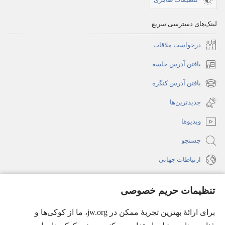
لینک‌های دسترسی سریع
درخواست ملاقات
یافتن آدرس جلسه
(پنجره‌ای
جدید
یافتن آدرس کنگره
(پنجره‌ای
باز
جدید
جدیدترین‌ها
می‌شود)
باز
ویدیوها
می‌شود)
جستجو
ارتباطات جهانی
راهنما
تنظیمات حریم خصوصی
اهدای اعانه
(پنجره‌ای
برای ارائهٔ بهترین تجربهٔ ممکن در jw.org، ما از کوکی‌ها و
جدید