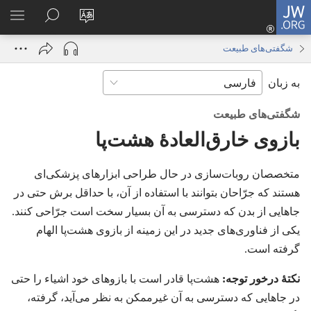
JW.ORG
ورود
زبان
در
فهر
(پنجره‌ای
سایت
JW.ORG
انتخ
جدید
شگفتی‌های طبیعت
را
جستجو
باز
به زبان
تغییر
کنید
می‌شود)
دهید
شگفتی‌های طبیعت
بازوی خارق‌العادهٔ هشت‌پا
متخصصان روبات‌سازی در حال طراحی ابزارهای پزشکی‌ای
هستند که جرّاحان بتوانند با استفاده از آن،‏ با حداقل برش حتی در
جاهایی از بدن که دسترسی به آن بسیار سخت است جرّاحی کنند.‏
یکی از فناوری‌های جدید در این زمینه از بازوی هشت‌پا الهام
گرفته است.‏
نکتهٔ درخور توجه:‏
هشت‌پا قادر است با بازوهای خود اشیاء را حتی
در جاهایی که دسترسی به آن غیرممکن به نظر می‌آید،‏ گرفته،‏