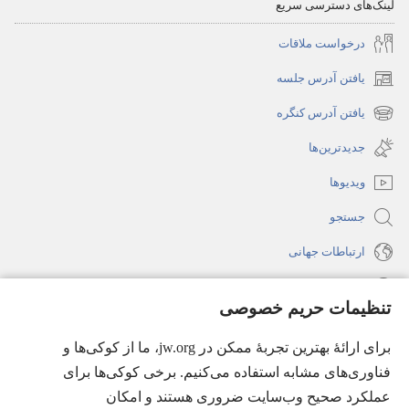
لینک‌های دسترسی سریع
درخواست ملاقات
یافتن آدرس جلسه
(پنجره‌ای
جدید
یافتن آدرس کنگره
(پنجره‌ای
باز
جدید
جدیدترین‌ها
می‌شود)
باز
ویدیوها
می‌شود)
جستجو
ارتباطات جهانی
راهنما
تنظیمات حریم خصوصی
اهدای اعانه
(پنجره‌ای
برای ارائهٔ بهترین تجربهٔ ممکن در jw.org، ما از کوکی‌ها و
جدید
فناوری‌های مشابه استفاده می‌کنیم. برخی کوکی‌ها برای
باز
کتابخانهٔ آنلاین نشریات شاهدان یَهُوَه
عملکرد صحیح وب‌سایت ضروری هستند و امکان
(پنجره‌ای
می‌شود)