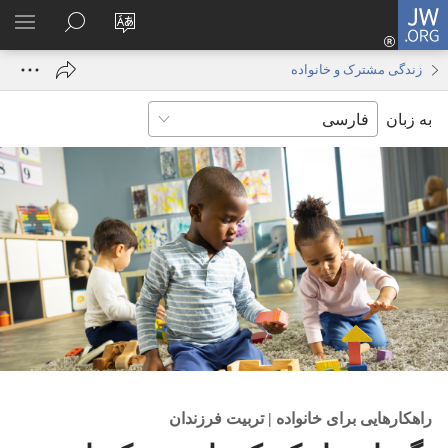
JW.ORG
ورود
زبان
در
فهر
(پنجره‌ای
سایت
JW.ORG
انتخ
جدید
زندگی مشترک و خانواده
را
جستجو
باز
به زبان
تغییر
کنید
می‌شود)
دهید
راهکارهایی برای خانواده | تربیت فرزندان