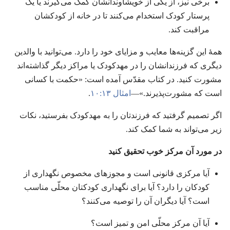
برخی نیز،‏ از یکی از خویشاوندانشان کمک می‌گیرند یا یک
پرستار کودک استخدام می‌کنند تا در خانه از کودکشان
مراقبت کند.‏
همهٔ این گزینه‌ها معایب و مزایای خود را دارد.‏ می‌توانید با والدین
دیگری که فرزندانشان را در مهدکودک یا مراکز دیگر گذاشته‌اند
مشورت کنید.‏ در کتاب مقدّس آمده است:‏ «حکمت با کسانی
است که مشورت‌پذیرند.‏»—‏
امثال ۱۳:‏۱۰
‏.‏
اگر تصمیم گرفتید که فرزندتان را به مهدکودک بفرستید،‏ نکات
زیر می‌تواند به شما کمک کند.‏
در مورد آن مرکز خوب تحقیق کنید
آیا مرکزی قانونی است و مجوزهای مخصوص نگهداری از
کودکان را دارد؟‏ آیا برای نگهداری کودکتان محلّی مناسب
است؟‏ آیا دیگران آن را توصیه می‌کنند؟‏
آیا آن مرکز محلّی امن و تمیز است؟‏