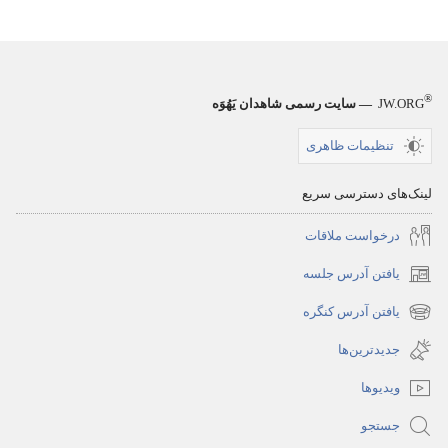
®
JW.ORG
— سایت رسمی شاهدان یَهُوَه
تنظیمات ظاهری
لینک‌های دسترسی سریع
درخواست ملاقات
یافتن آدرس جلسه
(پنجره‌ای
جدید
یافتن آدرس کنگره
(پنجره‌ای
باز
جدید
جدیدترین‌ها
می‌شود)
باز
ویدیوها
می‌شود)
جستجو