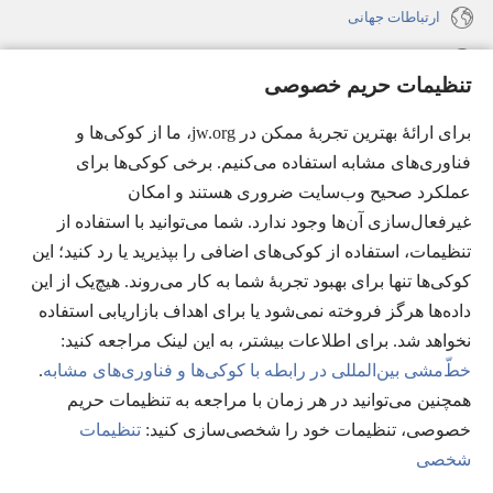
ارتباطات جهانی
راهنما
تنظیمات حریم خصوصی
اهدای اعانه
(پنجره‌ای
برای ارائهٔ بهترین تجربهٔ ممکن در jw.org، ما از کوکی‌ها و
جدید
فناوری‌های مشابه استفاده می‌کنیم. برخی کوکی‌ها برای
باز
کتابخانهٔ آنلاین نشریات شاهدان یَهُوَه
عملکرد صحیح وب‌سایت ضروری هستند و امکان
(پنجره‌ای
می‌شود)
جدید
غیرفعال‌سازی آن‌ها وجود ندارد. شما می‌توانید با استفاده از
®
JW Hub
باز
(پنجره‌ای
تنظیمات، استفاده از کوکی‌های اضافی را بپذیرید یا رد کنید؛ این
می‌شود)
جدید
®
کوکی‌ها تنها برای بهبود تجربهٔ شما به کار می‌روند. هیچ‌یک از این
JW Library
باز
داده‌ها هرگز فروخته نمی‌شود یا برای اهداف بازاریابی استفاده
می‌شود)
Watchtower Library
نخواهد شد. برای اطلاعات بیشتر، به این لینک مراجعه کنید:‏
خطّ‌مشی بین‌المللی در رابطه با کوکی‌ها و فناوری‌های مشابه
.
همچنین می‌توانید در هر زمان با مراجعه به تنظیمات حریم
خصوصی، تنظیمات خود را شخصی‌سازی کنید:‏
تنظیمات
Copyright
© 2026 Watch Tower Bible and Tract Society of Pennsylvania.
شخصی
شرایط استفاده
|
قوانین حریم خصوصی
|
تنظیمات حریم خصوصی