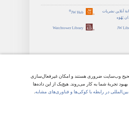
نهٔ آنلاین نشریات
®
JW Hub
(پنجره‌ای
 یَهُوَه
جدید
Watchtower Library
JW Lib
باز
می‌شود)
ی‌ها برای عملکرد صحیح وب‌سایت ضروری هستند و امکان غیرفعال‌سازی
هبود تجربهٔ شما به کار می‌روند. هیچ‌یک از این داده‌ها
ن‌المللی در رابطه با کوکی‌ها و فناوری‌های مشابه
.
وصی
|
تنظیمات حریم خصوصی