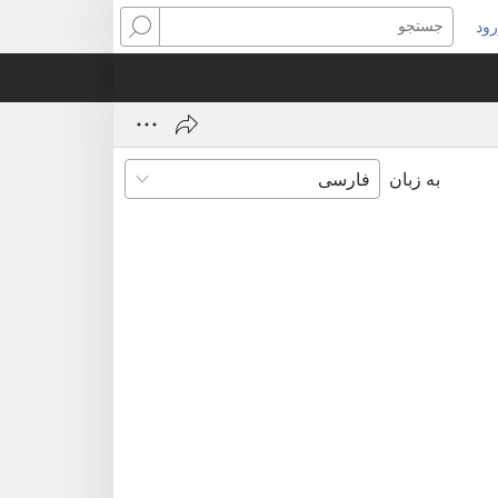
ود
نجره‌ای
جستجو
ید
ز
‌شود)
به زبان