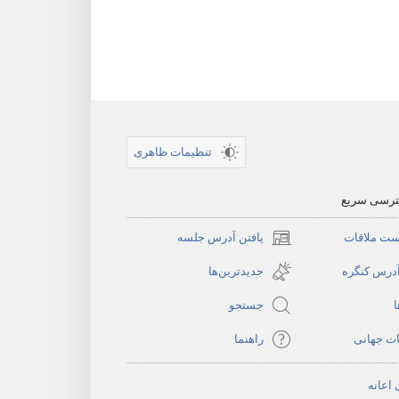
تنظیمات ظاهری
سترسی سریع
ست ملاقات
یافتن آدرس جلسه
(پنجره‌ای
جدید
آدرس کنگره
جدیدترین‌ها
باز
ا
جستجو
می‌شود)
ات جهانی
راهنما
 اعانه