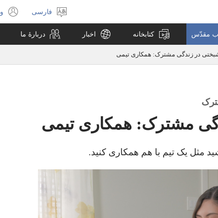
فارسی
ور
انتخاب
(پ
زبان
جد
اب مقدّس
کتابخانه
اخبار
دربارهٔ ما
با
می
بختی در زندگی مشترک:‏ همکاری تیمی
ترک
گی مشترک:‏ همکاری تیمی
د مثل یک تیم با هم همکاری کنید.‏