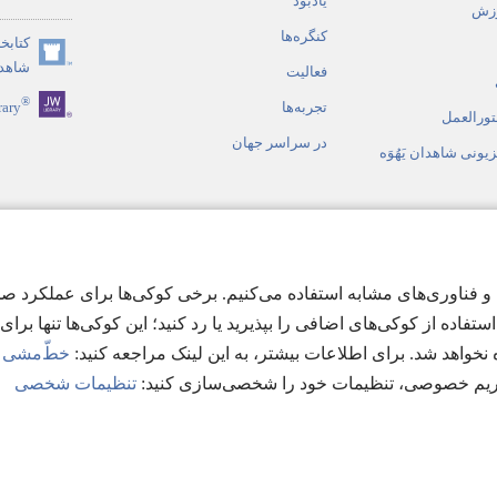
یادبود
وزش
جدید
کنگره‌ها
کتابخا
باز
(پنجره‌ای
شاهدان
می‌شود)
فعالیت
جدید
®
تجربه‌ها
rary
باز
تورالعمل
می‌شود)
در سراسر جهان
زیونی شاهدان یَهُوَه
 صوتی
ن تجربهٔ ممکن در jw.org، ما از کوکی‌ها و فناوری‌های مشابه استفاده می‌کنیم. برخی کوک
مقدّس به سبک نمایشی
ستفاده از کوکی‌های اضافی را بپذیرید یا رد کنید؛ این کوکی‌ها تنها برای ب
نخواهد شد. برای اطلاعات بیشتر، به این لینک مراجعه کنید:‏
خطّ‌مشی بی
 حریم خصوصی، تنظیمات خود را شخصی‌سازی کنید:‏
تنظیمات شخصی
Copyright
© 2026 Watch Tower Bible and T
شرایط استفاده
|
قوانین حریم خص