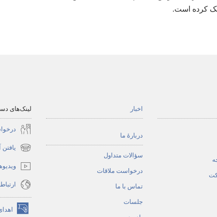
ک کرده است.‏
اخبار
لینک‌های د
درخوا
دربارهٔ ما
یافتن 
(پنجره‌ای
سؤالات متداول
ه
جدید
ویدیوه
درخواست ملاقات
باز
کت
ارتباط
می‌شود)
تماس با ما
جلسات
اهدای
(پنجره‌ای