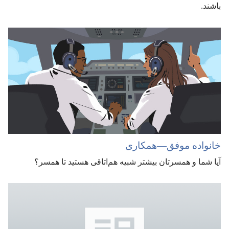
باشند.‏
خانواده موفق—‏همکاری
آیا شما و همسرتان بیشتر شبیه هم‌اتاقی هستید تا همسر؟‏