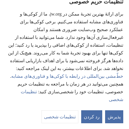
تنظیمات حریم خصوصی
باز
ویدیوها
می‌شود)
برای ارائهٔ بهترین تجربهٔ ممکن در jw.org، ما از کوکی‌ها و
جستجو
فناوری‌های مشابه استفاده می‌کنیم. برخی کوکی‌ها برای
عملکرد صحیح وب‌سایت ضروری هستند و امکان
ارتباطات جهانی
غیرفعال‌سازی آن‌ها وجود ندارد. شما می‌توانید با استفاده از
راهنما
تنظیمات، استفاده از کوکی‌های اضافی را بپذیرید یا رد کنید؛ این
کوکی‌ها تنها برای بهبود تجربهٔ شما به کار می‌روند. هیچ‌یک از این
اهدای اعانه
(پنجره‌ای
داده‌ها هرگز فروخته نمی‌شود یا برای اهداف بازاریابی استفاده
جدید
نخواهد شد. برای اطلاعات بیشتر، به این لینک مراجعه کنید:‏
باز
کتابخانهٔ آنلاین نشریات شاهدان یَهُوَه
(پنجره‌ای
خطّ‌مشی بین‌المللی در رابطه با کوکی‌ها و فناوری‌های مشابه
.
می‌شود)
جدید
همچنین می‌توانید در هر زمان با مراجعه به تنظیمات حریم
®
JW Hub
باز
(پنجره‌ای
خصوصی، تنظیمات خود را شخصی‌سازی کنید:‏
تنظیمات
می‌شود)
جدید
®
شخصی
JW Library
باز
می‌شود)
Watchtower Library
پذیرش
رد کردن
تنظیمات شخصی