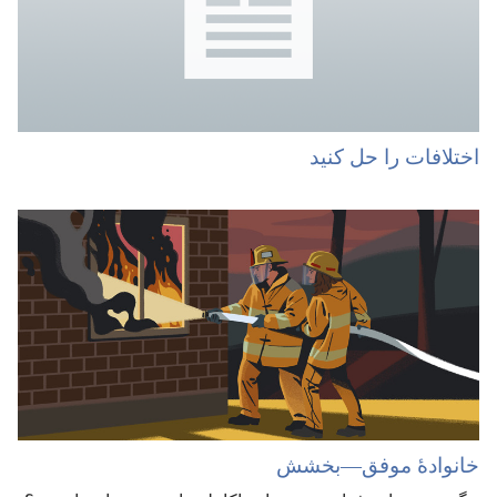
اختلافات را حل کنید
خانوادهٔ موفق—‏بخشش