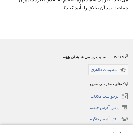
جماعت باید آن طلاق را تأیید کنند؟‏
®
JW.ORG
— سایت رسمی شاهدان یَهُوَه
تنظیمات ظاهری
لینک‌های دسترسی سریع
درخواست ملاقات
یافتن آدرس جلسه
(پنجره‌ای
جدید
یافتن آدرس کنگره
(پنجره‌ای
باز
جدید
جدیدترین‌ها
می‌شود)