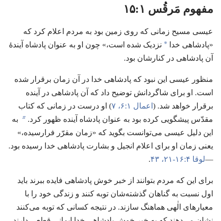
مفهوم مَرقُس ۱:‏۱۵
عیسی مسیح زمانی که روی زمین بود به مردم اعلام کرد که
a
«پادشاهی خدا
نزدیک شده است،‏» چون او به عنوان پادشاه آیندهٔ
آن پادشاهی در کنارشان بود.‏
منظور عیسی این نبود که پادشاهی خدا در آن زمان برقرار شده
است.‏ او برای شاگردانش توضیح داد که آن پادشاهی در آینده
برقرار خواهد شد.‏ (‏
اعمال ۱:‏۶،‏ ۷
‏)‏ او درست در زمانی که کتاب
b
مقدّس پیشگویی کرده بود به عنوان پادشاه آینده ظهور کرد.‏
به
این دلیل عیسی می‌توانست بگوید که «زمان مقرّر فرارسیده،‏»
یعنی زمان او برای اعلام انجیل و بشارت پادشاهی خدا رسیده بود.‏
—‏
لوقا ۴:‏۱۶-‏۲۱،‏
۴۳
‏.‏
برای این که مردم بتوانند از خبر خوش پادشاهی فایده ببرند باید
اول نسبت به گناهان گذشته‌شان توبه کنند و زندگی خود را با
معیارهای الٰهی هماهنگ سازند.‏ در نتیجه کسانی که توبه می‌کنند
نشان می‌دهند که به خبر خوش پادشاهی خدا ایمانی قطعی دارند.‏