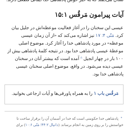
آیات پیرامون مَرقُس ۱:‏۱۵
عیسی این سخنان را در آغاز فعالیت موعظه‌اش در جلیل بیان
کرد.‏
مَتّی ۴:‏ ۱۷
نیز اشاره می‌کند که «از آن زمان عیسی
موعظه» در مورد پادشاهی خدا را آغاز کرد.‏ موضوع اصلی
موعظهٔ عیسی پادشاهی خدا بود.‏ در نتیجه کلمهٔ پادشاهی بیش از
c
۱۰۰ بار در چهار انجیل
آمده است که بیشتر آنان در سخنان
عیسی دیده می‌شود.‏ در واقع،‏ موضوع اصلی سخنان عیسی
پادشاهی خدا بود.‏
مَرقُس باب ۱
را به همراه پاورقی‌ها و آیات ارجاعی بخوانید.‏
a
پادشاهی خدا حکومتی است که خدا در آسمان آن را برقرار ساخت تا
خواستش را بر روی زمین به انجام برساند.‏ (‏
دانیال ۲:‏۴۴؛‏
مَتّی ۶:‏۱۰
‏)‏ برای