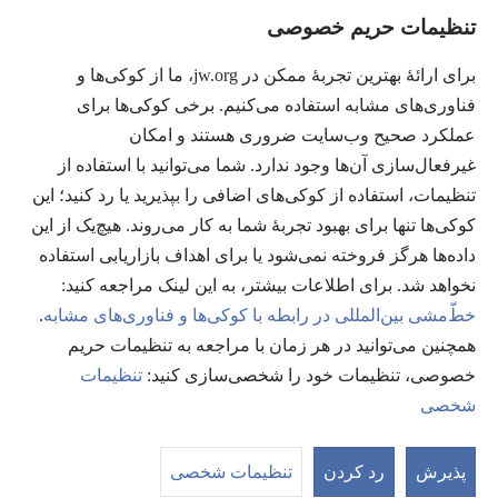
راهنما
تنظیمات حریم خصوصی
اهدای اعانه
(پنجره‌ای
برای ارائهٔ بهترین تجربهٔ ممکن در jw.org، ما از کوکی‌ها و
جدید
فناوری‌های مشابه استفاده می‌کنیم. برخی کوکی‌ها برای
باز
کتابخانهٔ آنلاین نشریات شاهدان یَهُوَه
عملکرد صحیح وب‌سایت ضروری هستند و امکان
(پنجره‌ای
می‌شود)
جدید
غیرفعال‌سازی آن‌ها وجود ندارد. شما می‌توانید با استفاده از
®
JW Hub
باز
(پنجره‌ای
تنظیمات، استفاده از کوکی‌های اضافی را بپذیرید یا رد کنید؛ این
می‌شود)
جدید
®
کوکی‌ها تنها برای بهبود تجربهٔ شما به کار می‌روند. هیچ‌یک از این
JW Library
باز
داده‌ها هرگز فروخته نمی‌شود یا برای اهداف بازاریابی استفاده
می‌شود)
Watchtower Library
نخواهد شد. برای اطلاعات بیشتر، به این لینک مراجعه کنید:‏
خطّ‌مشی بین‌المللی در رابطه با کوکی‌ها و فناوری‌های مشابه
.
همچنین می‌توانید در هر زمان با مراجعه به تنظیمات حریم
خصوصی، تنظیمات خود را شخصی‌سازی کنید:‏
تنظیمات
Copyright
© 2026 Watch Tower Bible and Tract Society of Pennsylvania.
شخصی
شرایط استفاده
|
قوانین حریم خصوصی
|
تنظیمات حریم خصوصی
پذیرش
رد کردن
تنظیمات شخصی