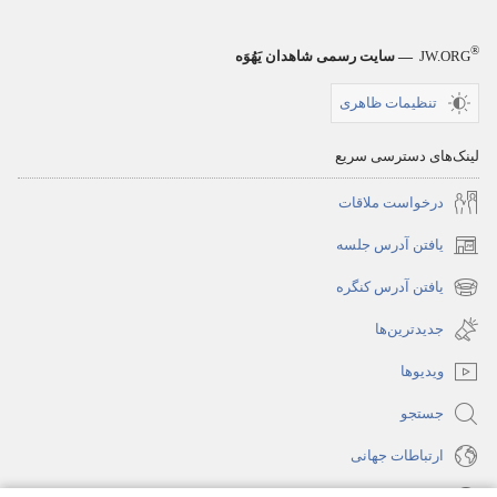
®
JW.ORG
— سایت رسمی شاهدان یَهُوَه
تنظیمات ظاهری
لینک‌های دسترسی سریع
درخواست ملاقات
یافتن آدرس جلسه
(پنجره‌ای
جدید
یافتن آدرس کنگره
(پنجره‌ای
باز
جدید
جدیدترین‌ها
می‌شود)
باز
ویدیوها
می‌شود)
جستجو
ارتباطات جهانی