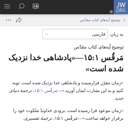
JW.ORG
ورود
زبان
در
فهر
(پنجره‌ای
سایت
JW.ORG
انتخ
جدید
توضیح آیه‌های کتاب مقدّس
را
جستجو
باز
به زبان
تغییر
کنید
می‌شود)
دهید
توضیح آیه‌های کتاب مقدّس
مَرقُس ۱:‏۱۵—‏«پادشاهی خدا نزدیک
شده است»‏
‏«زمان مقرّر فرارسیده و پادشاهی خدا نزدیک شده است.‏ توبه
کنید و به این بشارت ایمان آورید.‏»—‏
مَرقُس ۱:‏۱۵
‏،‏
ترجمهٔ دنیای
جدید.‏
‏«زمان موعود فرا رسیده است.‏ بزودی خداوندْ ملکوت خود را
برقرار خواهد ساخت.‏»—‏مَرقُس ۱:‏۱۵،‏
ترجمهٔ تفسیری.‏