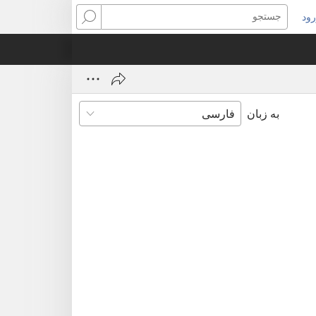
ود
نجره‌ای
جستجو
ید
ز
‌شود)
به زبان