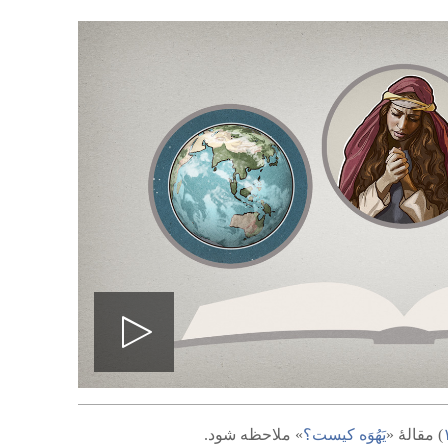
پخش
ویدیو
‏)‏ مقالهٔ «‏
یَهُوَه کیست؟‏
‏» ملاحظه شود.‏