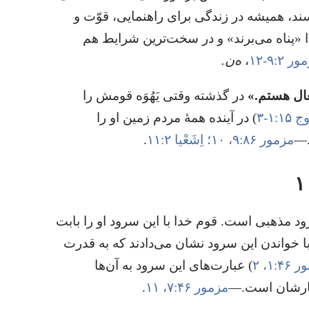
ند،‏ همیشه در زندگی برای راهنمایی،‏ قوّت و
دا «پناه می‌برند» و در سخت‌ترین شرایط هم
 ۲:‏۹-‏۱۲
‏،‏
ه‌ن.‏
ال هستم.‏»‏
در گذشته وقتی یَهُوَه قومش را
:‏۱-‏۳
‏)‏ در آینده همهٔ مردم زمین او را
—‏
مزمور ۸۶:‏۹،‏ ۱۰؛‏
اِشَعْیا ۲:‏۱۱
‏.‏
 مذهبی است.‏ قوم خدا با این سرود او را بابت
ا خواندن این سرود نشان می‌دادند که به قدرت
:‏۱،‏ ۲
‏)‏ عبارت‌های این سرود به آن‌ها
نارشان است.‏—‏
مزمور ۴۶:‏۷،‏
۱۱
‏.‏