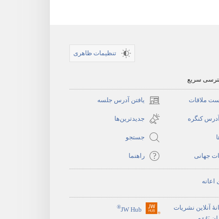
تنظیمات ظاهری
سترسی سریع
ست ملاقات
یافتن آدرس جلسه
(پنجره‌ای
جدید
آدرس کنگره
جدیدترین‌ها
باز
ا
جستجو
می‌شود)
ات جهانی
راهنما
 اعانه
نهٔ آنلاین نشریات
®
JW Hub
(پنجره‌ای
 یَهُوَه