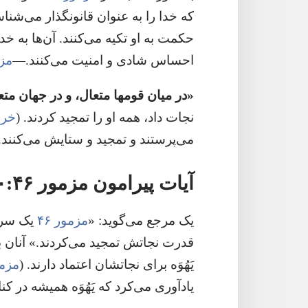
که خدا را به عنوان قانونگذار می‌شناس
حکمت به او تکیه می‌کنند.‏ آن‌ها به خ
احساس شادی و امنیت می‌کنند.‏—‏
مزمور
‏«در میان قومها متعال،‏ و در جهان متع
نجات داد،‏ همه او را تمجید کردند.‏ (‏
خروج ۱۵
می‌پرستند و تمجید و ستایش می‌کنند.‏
آیات پیرامون مزمور ۴۶:‏۱۰
یک مرجع می‌گوید:‏ «‏
مزمور ۴۶
یک سرود
قدرت نجاتش تمجید می‌کردند.‏» آنان ب
یَهُوَه برای نجاتشان اعتماد دارند.‏ (‏
مزمور ۴۶
یادآوری می‌کرد که یَهُوَه همیشه در ک