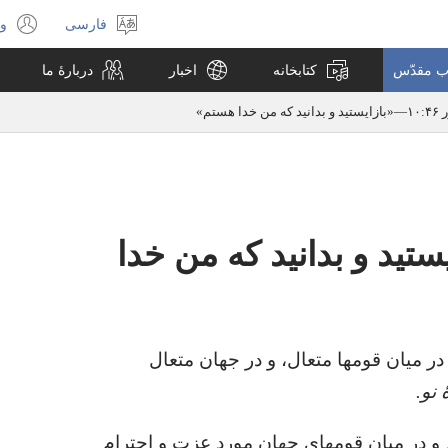
فارسی
ور
انتخاب
(پ
زبان
جد
اب مقدّس
کتابخانه
اخبار
دربارهٔ ما
با
می
ن خدا هستم»‏
۱—‏«بازایستید و بدانید که من خدا
 در میان قومها متعال،‏ و در جهان متعال
نو.‏
م و در میان قومهای جهان مورد عزت و احترام