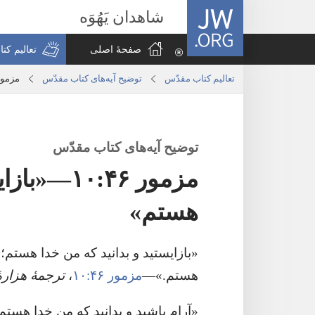
JW.ORG
شاهدان یَهُوَه
صفحهٔ اصلی
تعالیم کت
تعالیم کتاب مقدّس
توضیح آیه‌های کتاب مقدّس
مزمور ۴۶:‏۱۰—‏«بازایستید و بدانید که م
توضیح آیه‌های کتاب مقدّس
مزمور ۴۶:‏۰
هستم»‏
‏«بازایستید و بدانید که من خدا هستم؛‏
هستم.‏»—‏
مزمور ۴۶:‏۱۰
‏،‏
ترجمهٔ هزارهٔ 
‏«آرام باشید و بدانید که من خدا هست