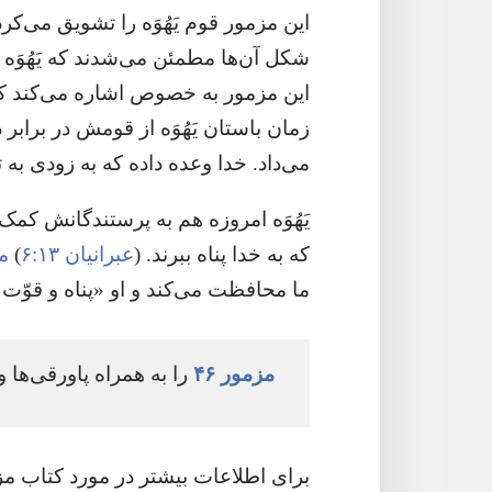
این مزمور قوم یَهُوَه را تشویق می‌کرد
شکل آن‌ها مطمئن می‌شدند که یَهُوَه ه
این مزمور به خصوص اشاره می‌کند که خ
زمان باستان یَهُوَه از قومش در براب
می‌داد.‏ خدا وعده داده که به زودی به ت
یَهُوَه امروزه هم به پرستندگانش کمک
که به خدا پناه ببرند.‏ (‏
عبرانیان ۱۳:‏۶
‏)‏
مز
ما محافظت می‌کند و او «پناه و قوّت
مزمور ۴۶
را به همراه پاورقی‌ها و
برای اطلاعات بیشتر در مورد کتاب مزام