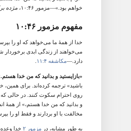
خواهم بود.‏»—‏مزمور ۴۶:‏۱۰،‏
مژده بر
مفهوم مزمور ۴۶:‏۱۰
خدا از همهٔ ما می‌خواهد که او را بپرس
می‌خواهند از زندگی ابدی برخوردار شو
دارد.‏—‏
مکاشفه ۴:‏۱۱
‏.‏
‏«بازایستید و بدانید که من خدا هستم.‏»
باشید» ترجمه کرده‌اند.‏ برای همین،‏ خی
روی احترام سکوت کنند.‏ در حالی که یَه
و بدانید که من خدا هستم،‏» از همهٔ ان
مخالفت با او بردارند و فقط او را بپرست
به طور مشابه،‏ در
مزمور ۲
خدا وعده د