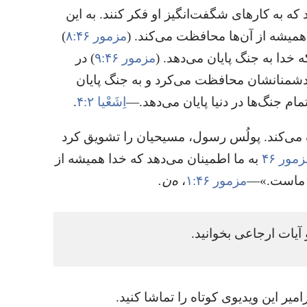
 که به کارهای شگفت‌انگیز او فکر کنند.‏ به این
میشه از آن‌ها محافظت می‌کند.‏ (‏
مزمور ۴۶:‏۸
‏)‏
دا به جنگ پایان می‌دهد.‏ (‏
مزمور ۴۶:‏۹
‏)‏ در
ر دشمنانشان محافظت می‌کرد و به جنگ پایان
مام جنگ‌ها در دنیا پایان می‌دهد.‏—‏
اِشَعْیا ۲:‏۴
‏.‏
 می‌کند.‏ پولُس رسول،‏ مسیحیان را تشویق کرد
مور ۴۶
به ما اطمینان می‌دهد که خدا همیشه از
 ماست.‏»—‏
مزمور ۴۶:‏۱
‏،‏
ه‌ن.‏
 آیات ارجاعی بخوانید.‏
یر این ویدیوی کوتاه را تماشا کنید.‏