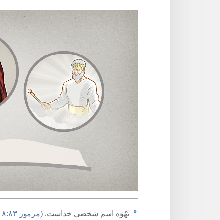
a
یَهُوَه اسم شخصی خداست.‏ (‏
مزمور ۸۳:‏۱۸