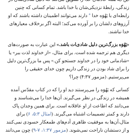
زندگی،‏ رابطهٔ نزدیکی‌شان با خدا باشد.‏ تمام کسانی که چنین
a
رابطه‌ای با یَهُوَه خدا
دارند می‌توانند اطمینان داشته باشند که او
آرزوهای دلشان را بر آورده می‌کند؛‏ البته اگر برخلاف معیارهای
خدا نباشند.‏
‏«یَهُوَه بزرگ‌ترین دلیل شادی‌ات باشد.‏»‏
این عبارت به صورت‌های
دیگری هم ترجمه شده است.‏ برای مثال،‏ «از خداوند لذت ببر» یا
«شادمانی خود را در خداوند جستجو کن.‏» پس ما بزرگ‌ترین دلیل
را برای شاد بودن در زندگی داریم چون خدای حقیقی را
می‌پرستیم.‏ (‏مزمور ۳۷:‏۴)‏ چرا؟‏
کسانی که یَهُوَه را می‌پرستند دید او را که در کتاب مقدّس آمده
همیشه در زندگی در نظر می‌گیرند.‏ آن‌ها خدا را می‌شناسند و
می‌دانند که اطاعت از او عاقلانه است.‏ برای همین وجدان پاک
دارند و کمتر تصمیمات اشتباه می‌گیرند.‏ (‏
امثال ۳:‏۵،‏ ۶
‏)‏ برای
مثال،‏آن‌ها به موفقیت ظاهری آدم‌های طمعکار حسودی نمی‌کنند
و از دستشان ناراحت نمی‌شوند.‏ (‏
مزمور ۳۷:‏۱،‏
۷-‏۹
‏)‏ چون می‌دانند