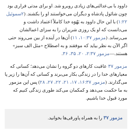
داوود با بی‌عدالتی‌های زیادی روبرو شد.‏ او برای مدتی فراری بود
چون شائول پادشاه و دیگران می‌خواستند او را بکشند.‏ (‏
۲سموئیل
۲۲:‏۱
‏)‏ با این حال داوود به یَهُوَه خدا کاملاً اعتماد داشت و
می‌دانست که او یک روزی شریران را به سزای اعمالشان
می‌رساند.‏ (‏
مزمور ۳۷:‏۱۰،‏ ۱۱
‏)‏ آن‌ها در آینده از بین می‌روند حتی
اگر الآن به نظر بیاید که موفقند و به اصطلاح «مثل الف سبز»
هستند.‏—‏
مزمور ۳۷:‏۲،‏
۲۰،‏
۳۵،‏ ۳۶
‏.‏
مزمور ۳۷
عاقبت کارهای دو گروه را نشان می‌دهد؛‏ کسانی که
معیارهای خدا را در زندگی بکار می‌برند و کسانی که آن‌ها را زیر پا
می‌گذارند.‏ (‏
مزمور ۳۷:‏۱۶،‏ ۱۷،‏
۲۱،‏ ۲۲،‏
۲۷،‏ ۲۸
‏)‏ پس این مزمور
به ما حکمت می‌دهد و کمکمان می‌کند طوری زندگی کنیم که
مورد قبول خدا باشیم.‏
مزمور ۳۷
را به همراه پاورقی‌ها بخوانید.‏