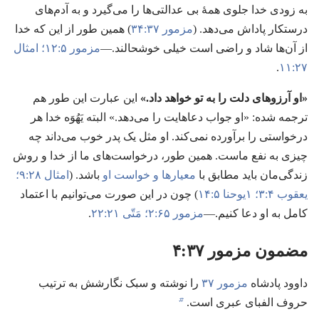
به زودی خدا جلوی همهٔ بی عدالتی‌ها را می‌گیرد و به آدم‌های
درستکار پاداش می‌دهد.‏ (‏
مزمور ۳۷:‏۳۴
‏)‏ همین طور از این که خدا
از آن‌ها شاد و راضی است خیلی خوشحالند.‏—‏
مزمور ۵:‏۱۲؛‏
امثال
۲۷:‏۱۱
‏.‏
‏«او آرزوهای دلت را به تو خواهد داد.‏»‏
این عبارت این طور هم
ترجمه شده:‏ «او جواب دعاهایت را می‌دهد.‏» البته یَهُوَه خدا هر
درخواستی را برآورده نمی‌کند.‏ او مثل یک پدر خوب می‌داند چه
چیزی به نفع ماست.‏ همین طور،‏ درخواست‌های ما از خدا و روش
زندگی‌مان باید مطابق با
معیارها و خواست او
باشد.‏ (‏
امثال ۲۸:‏۹؛‏
یعقوب ۴:‏۳؛‏
۱یوحنا ۵:‏۱۴
‏)‏ چون در این صورت می‌توانیم با اعتماد
کامل به او دعا کنیم.‏—‏
مزمور ۶۵:‏۲؛‏
مَتّی ۲۱:‏۲۲
‏.‏
مضمون مزمور ۳۷:‏۴
داوود پادشاه
مزمور ۳۷
را نوشته و سبک نگارشش به ترتیب
b
حروف الفبای عبری است.‏