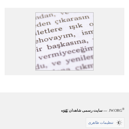
®
JW.ORG
— سایت رسمی شاهدان یَهُوَه
تنظیمات ظاهری