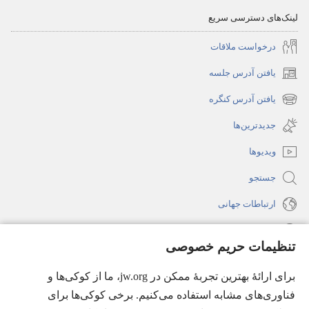
لینک‌های دسترسی سریع
درخواست ملاقات
یافتن آدرس جلسه
(پنجره‌ای
جدید
یافتن آدرس کنگره
(پنجره‌ای
باز
جدید
جدیدترین‌ها
می‌شود)
باز
ویدیوها
می‌شود)
جستجو
ارتباطات جهانی
راهنما
تنظیمات حریم خصوصی
اهدای اعانه
(پنجره‌ای
برای ارائهٔ بهترین تجربهٔ ممکن در jw.org، ما از کوکی‌ها و
جدید
فناوری‌های مشابه استفاده می‌کنیم. برخی کوکی‌ها برای
باز
کتابخانهٔ آنلاین نشریات شاهدان یَهُوَه