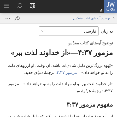
JW.ORG
ورود
زبان
در
فهر
(پنجره‌ای
سایت
JW.ORG
انتخ
جدید
توضیح آیه‌های کتاب مقدّس
را
جستجو
باز
به زبان
تغییر
کنید
می‌شود)
دهید
توضیح آیه‌های کتاب مقدّس
مزمور ۳۷:‏۴—‏«از خداوند لذت ببر»‏
‏«یَهُوَه بزرگ‌ترین دلیل شادی‌ات باشد؛‏ آن وقت،‏ او آرزوهای دلت
را به تو خواهد داد.‏»—‏
مزمور ۳۷:‏۴
‏،‏
ترجمهٔ دنیای جدید.‏
‏«از خداوند لذت ببر،‏ و او مراد دلت را به تو خواهد داد.‏»—‏مزمور
۳۷:‏۴،‏
ترجمهٔ هزارهٔ نو.‏
مفهوم مزمور ۳۷:‏۴
این آیه همهٔ خادمان خدا را تشویق می‌کند که دلیل شادی‌شان در