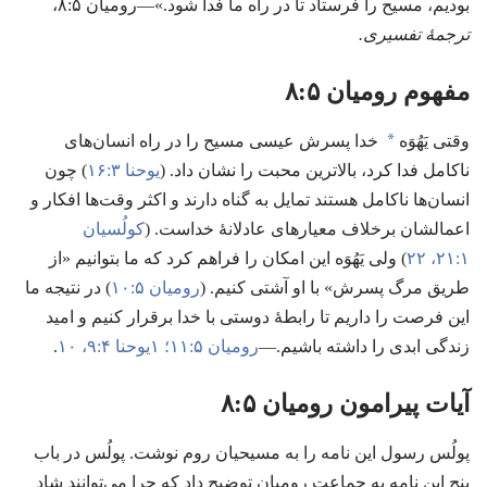
بودیم،‏ مسیح را فرستاد تا در راه ما فدا شود.‏»—‏رومیان ۵:‏۸،‏
ترجمهٔ تفسیری.‏
مفهوم رومیان ۵:‏۸
a
وقتی یَهُوَه
خدا پسرش عیسی مسیح را در راه انسان‌های
ناکامل فدا کرد،‏ بالاترین محبت را نشان داد.‏ (‏
یوحنا ۳:‏۱۶
‏)‏ چون
انسان‌ها ناکامل هستند تمایل به گناه دارند و اکثر وقت‌ها افکار و
اعمالشان برخلاف معیارهای عادلانهٔ خداست.‏ (‏
کولُسیان
۱:‏۲۱،‏ ۲۲
‏)‏ ولی یَهُوَه این امکان را فراهم کرد که ما بتوانیم «از
طریق مرگ پسرش» با او آشتی کنیم.‏ (‏
رومیان ۵:‏۱۰
‏)‏ در نتیجه ما
این فرصت را داریم تا رابطهٔ دوستی با خدا برقرار کنیم و امید
زندگی ابدی را داشته باشیم.‏—‏
رومیان ۵:‏۱۱؛‏
۱یوحنا ۴:‏۹،‏ ۱۰
‏.‏
آیات پیرامون رومیان ۵:‏۸
پولُس رسول این نامه را به مسیحیان روم نوشت.‏ پولُس در باب
پنج این نامه به جماعت رومیان توضیح داد که چرا می‌توانند شاد