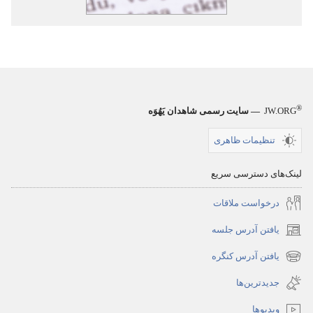
®
JW.ORG
— سایت رسمی شاهدان یَهُوَه
تنظیمات ظاهری
لینک‌های دسترسی سریع
درخواست ملاقات
یافتن آدرس جلسه
(پنجره‌ای
جدید
یافتن آدرس کنگره
(پنجره‌ای
باز
جدید
جدیدترین‌ها
می‌شود)
باز
ویدیوها
می‌شود)