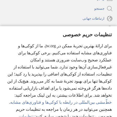
جستجو
ارتباطات جهانی
راهنما
تنظیمات حریم خصوصی
اهدای اعانه
(پنجره‌ای
برای ارائهٔ بهترین تجربهٔ ممکن در jw.org، ما از کوکی‌ها و
جدید
فناوری‌های مشابه استفاده می‌کنیم. برخی کوکی‌ها برای
باز
کتابخانهٔ آنلاین نشریات شاهدان یَهُوَه
عملکرد صحیح وب‌سایت ضروری هستند و امکان
(پنجره‌ای
می‌شود)
جدید
غیرفعال‌سازی آن‌ها وجود ندارد. شما می‌توانید با استفاده از
®
JW Hub
باز
(پنجره‌ای
تنظیمات، استفاده از کوکی‌های اضافی را بپذیرید یا رد کنید؛ این
می‌شود)
جدید
®
کوکی‌ها تنها برای بهبود تجربهٔ شما به کار می‌روند. هیچ‌یک از این
JW Library
باز
داده‌ها هرگز فروخته نمی‌شود یا برای اهداف بازاریابی استفاده
می‌شود)
Watchtower Library
نخواهد شد. برای اطلاعات بیشتر، به این لینک مراجعه کنید:‏
خطّ‌مشی بین‌المللی در رابطه با کوکی‌ها و فناوری‌های مشابه
.
همچنین می‌توانید در هر زمان با مراجعه به تنظیمات حریم
خصوصی، تنظیمات خود را شخصی‌سازی کنید:‏
تنظیمات