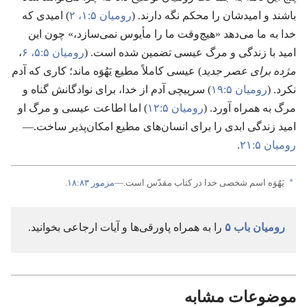
باشند و امیدشان را محکم نگه دارند.‏ (‏
رومیان ۵:‏۱،‏ ۲
‏)‏ امیدی که
خدا به ما می‌دهد «هیچ‌وقت ما را مأیوس نمی‌سازد،‏» چون این
امید با زندگی و مرگ عیسی تضمین شده است.‏ (‏
رومیان ۵:‏۵،‏ ۶
‏،‏
مژده برای عصر جدید
‏)‏ عیسی کاملاً مطیع یَهُوَه ماند؛‏ کاری که آدم
نکرد.‏ (‏
رومیان ۵:‏۱۹
‏)‏ سرپیچی آدم از خدا،‏ برای نوادگانش گناه و
مرگ به همراه آورد.‏ (‏
رومیان ۵:‏۱۲
‏)‏ اما اطاعت عیسی و مرگ او
امید زندگی ابدی را برای انسان‌های مطیع امکان‌پذیر ساخت.‏—‏
رومیان ۵:‏۲۱
‏.‏
a
یَهُوَه اسم شخصی خدا در کتاب مقدّس است.‏—‏
مزمور ۸۳:‏۱۸
‏.‏
رومیان باب ۵
را به همراه پاورقی‌ها و آیات ارجاعی بخوانید.‏
موضوعات مشابه