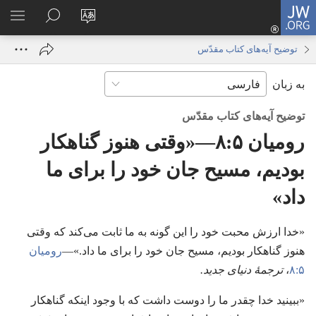
JW.ORG
ورود
زبان
در
فهر
(پنجره‌ای
سایت
JW.ORG
انتخ
جدید
توضیح آیه‌های کتاب مقدّس
را
جستجو
باز
به زبان
تغییر
کنید
می‌شود)
دهید
توضیح آیه‌های کتاب مقدّس
رومیان ۵:‏۸—‏«وقتی هنوز گناهکار
بودیم،‏ مسیح جان خود را برای ما
داد»‏
‏«خدا ارزش محبت خود را این گونه به ما ثابت می‌کند که وقتی
هنوز گناهکار بودیم،‏ مسیح جان خود را برای ما داد.‏»—‏
رومیان
۵:‏۸
‏،‏
ترجمهٔ دنیای جدید.‏
‏«ببینید خدا چقدر ما را دوست داشت که با وجود اینکه گناهکار