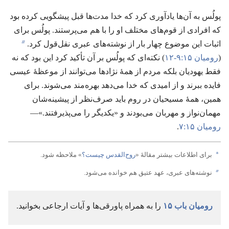
پولُس به آن‌ها یادآوری کرد که خدا مدت‌ها قبل پیشگویی کرده بود
که افرادی از قوم‌های مختلف او را با هم می‌پرستند.‏ پولُس برای
b
اثبات این موضوع چهار بار از نوشته‌های عبری نقل‌قول کرد.‏
(‏
رومیان ۱۵:‏۹-‏۱۲
‏)‏ نکته‌ای که پولُس بر آن تأکید کرد این بود که نه
فقط یهودیان بلکه مردم از همهٔ نژادها می‌توانند از موعظهٔ عیسی
فایده ببرند و از امیدی که خدا می‌دهد بهره‌مند می‌شوند.‏ برای
همین،‏ همهٔ مسیحیان در روم باید صرف‌نظر از پیشینه‌شان
مهمان‌نواز و مهربان می‌بودند و «یکدیگر را می‌پذیرفتند.‏»—‏
رومیان ۱۵:‏۷
‏.‏
a
برای اطلاعات بیشتر مقالهٔ «‏
روح‌القدس چیست؟‏
‏» ملاحظه شود.‏
b
نوشته‌های عبری،‏ عهد عتیق هم خوانده می‌شود.‏
رومیان باب ۱۵
را به همراه پاورقی‌ها و آیات ارجاعی بخوانید.‏