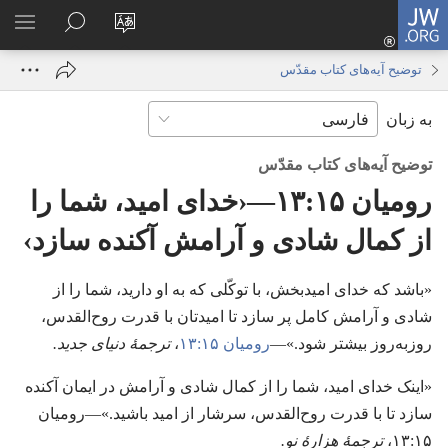
JW.ORG
ورود
زبان
در
فهر
(پنجره‌ای
سایت
JW.ORG
انتخ
جدید
توضیح آیه‌های کتاب مقدّس
را
جستجو
باز
به زبان
تغییر
کنید
می‌شود)
دهید
توضیح آیه‌های کتاب مقدّس
رومیان ۱۵:‏۱۳—‏‹خدای امید،‏ شما را
از کمال شادی و آرامش آکنده سازد›‏
‏«باشد که خدای امیدبخش،‏ با توکّلی که به او دارید،‏ شما را از
شادی و آرامش کامل پر سازد تا امیدتان با قدرت روح‌القدس،‏
روزبه‌روز بیشتر شود.‏»—‏
رومیان ۱۵:‏۱۳
‏،‏
ترجمهٔ دنیای جدید.‏
‏«اینک خدای امید،‏ شما را از کمال شادی و آرامش در ایمان آکنده
سازد تا با قدرت روح‌القدس،‏ سرشار از امید باشید.‏»—‏رومیان
۱۵:‏۱۳،‏
ترجمهٔ هزارهٔ نو.‏