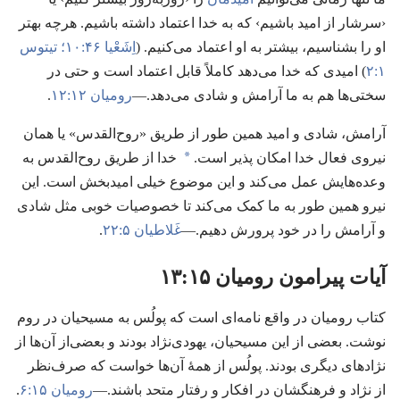
‹سرشار از امید باشیم› که به خدا اعتماد داشته باشیم.‏ هرچه بهتر
او را بشناسیم،‏ بیشتر به او اعتماد می‌کنیم.‏ (‏
اِشَعْیا ۴۶:‏۱۰؛‏
تیتوس
۱:‏۲
‏)‏ امیدی که خدا می‌دهد کاملاً قابل اعتماد است و حتی در
سختی‌ها هم به ما آرامش و شادی می‌دهد.‏—‏
رومیان ۱۲:‏۱۲
‏.‏
آرامش،‏ شادی و امید همین طور از طریق «روح‌القدس» یا همان
a
نیروی فعال خدا امکان پذیر است.‏
خدا از طریق روح‌القدس به
وعده‌هایش عمل می‌کند و این موضوع خیلی امیدبخش است.‏ این
نیرو همین طور به ما کمک می‌کند تا خصوصیات خوبی مثل شادی
و آرامش را در خود پرورش دهیم.‏—‏
غَلاطیان ۵:‏۲۲
‏.‏
آیات پیرامون رومیان ۱۵:‏۱۳
کتاب رومیان در واقع نامه‌ای است که پولُس به مسیحیان در روم
نوشت.‏ بعضی از این مسیحیان،‏ یهودی‌نژاد بودند و بعضی‌از آن‌ها از
نژادهای دیگری بودند.‏ پولُس از همهٔ آن‌ها خواست که صرف‌نظر
از نژاد و فرهنگشان در افکار و رفتار متحد باشند.‏—‏
رومیان ۱۵:‏۶
‏.‏