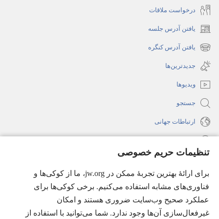
درخواست ملاقات
یافتن آدرس جلسه
(پنجره‌ای
جدید
یافتن آدرس کنگره
(پنجره‌ای
باز
جدید
جدیدترین‌ها
می‌شود)
باز
ویدیوها
می‌شود)
جستجو
ارتباطات جهانی
راهنما
تنظیمات حریم خصوصی
اهدای اعانه
(پنجره‌ای
برای ارائهٔ بهترین تجربهٔ ممکن در jw.org، ما از کوکی‌ها و
جدید
فناوری‌های مشابه استفاده می‌کنیم. برخی کوکی‌ها برای
باز
کتابخانهٔ آنلاین نشریات شاهدان یَهُوَه
(پنجره‌ای
عملکرد صحیح وب‌سایت ضروری هستند و امکان
می‌شود)
جدید
غیرفعال‌سازی آن‌ها وجود ندارد. شما می‌توانید با استفاده از
®
JW Hub