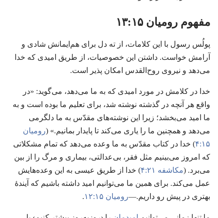
مفهوم رومیان ۱۵:‏۱۳
پولُس رسول با این کلامات،‏ از ته دل برای هم‌ایمانش شادی و
آرامش خواست.‏ داشتن این خصوصیات،‏ از طریق امیدی که خدا
می‌دهد و نیروی روح‌القدس امکان پذیر است.‏
خدا در کلامش در مورد امیدی که به ما می‌دهد،‏ می‌گوید:‏ «در
واقع هر آنچه در گذشته نوشته شد،‏ برای تعلیم ما بوده است و به
ما امید می‌بخشد؛‏ زیرا این نوشته‌های مقدّس به ما دلگرمی
می‌دهد و همچنین ما را یاری می‌کند تا پایدار بمانیم.‏» (‏
رومیان
۱۵:‏۴
‏)‏ خدا در کتاب مقدّس به ما وعده می‌دهد که تمام مشکلاتی
که امروز می‌بینیم مثل فقر،‏ بی‌عدالتی،‏ بیماری و مرگ را از بین
می‌برد.‏ (‏
مکاشفه ۲۱:‏۴
‏)‏ خدا از طریق عیسی به این وعده‌هایش
عمل می‌کند.‏ برای همین ما می‌توانیم امید داشته باشیم که آیندهٔ
بهتری در پیش رو داریم.‏—‏
رومیان ۱۵:‏۱۲
‏.‏
ما تنها زمانی می‌توانیم
امیدمان
را ‹روزبه‌روز بیشتر کنیم› یا