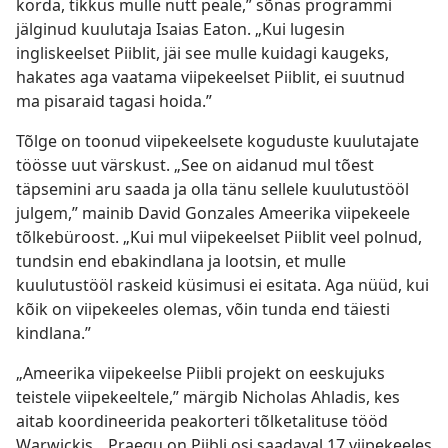
korda, tikkus mulle nutt peale,” sõnas programmi
jälginud kuulutaja Isaias Eaton. „Kui lugesin
ingliskeelset Piiblit, jäi see mulle kuidagi kaugeks,
hakates aga vaatama viipekeelset Piiblit, ei suutnud
ma pisaraid tagasi hoida.”
Tõlge on toonud viipekeelsete koguduste kuulutajate
töösse uut värskust. „See on aidanud mul tõest
täpsemini aru saada ja olla tänu sellele kuulutustööl
julgem,” mainib David Gonzales Ameerika viipekeele
tõlkebüroost. „Kui mul viipekeelset Piiblit veel polnud,
tundsin end ebakindlana ja lootsin, et mulle
kuulutustööl raskeid küsimusi ei esitata. Aga nüüd, kui
kõik on viipekeeles olemas, võin tunda end täiesti
kindlana.”
„Ameerika viipekeelse Piibli projekt on eeskujuks
teistele viipekeeltele,” märgib Nicholas Ahladis, kes
aitab koordineerida peakorteri tõlketalituse tööd
Warwickis. „Praegu on Piibli osi saadaval 17 viipekeeles