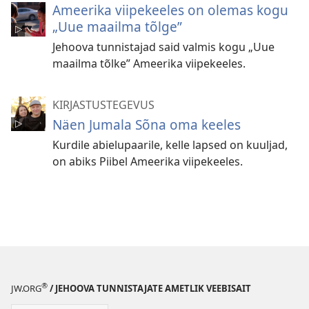
Ameerika viipekeeles on olemas kogu
„Uue maailma tõlge”
Jehoova tunnistajad said valmis kogu „Uue
maailma tõlke” Ameerika viipekeeles.
KIRJASTUSTEGEVUS
Näen Jumala Sõna oma keeles
Kurdile abielupaarile, kelle lapsed on kuuljad,
on abiks Piibel Ameerika viipekeeles.
®
JW.ORG
/ JEHOOVA TUNNISTAJATE AMETLIK VEEBISAIT