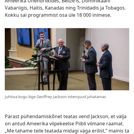
Ameerika Ühendriikides, Belize’is, Dominikaani
Vabariigis, Haitis, Kanadas ning Trinidadis ja Tobagos.
Kokku sai programmist osa üle 18 000 inimese.
Juhtiva kogu liige Geoffrey Jackson intervjuud juhatamas
Pärast pühendamiskõnet teatas vend Jackson, et välja
on antud Ameerika viipekeelse Piibli viimane raamat.
„Me tahame teile teatada midagi väga erilist,” mainis ta