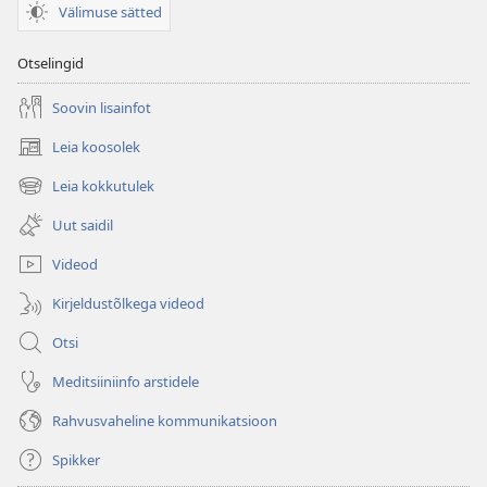
Välimuse sätted
Otselingid
Soovin lisainfot
Leia koosolek
(avab
uue
Leia kokkutulek
(avab
akna)
uue
Uut saidil
akna)
Videod
Kirjeldustõlkega videod
Otsi
Meditsiiniinfo arstidele
Rahvusvaheline kommunikatsioon
Spikker