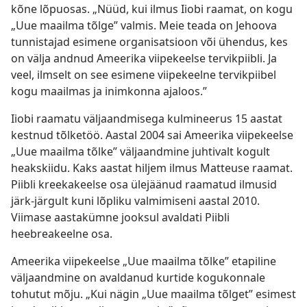
kõne lõpuosas. „Nüüd, kui ilmus Iiobi raamat, on kogu
„Uue maailma tõlge” valmis. Meie teada on Jehoova
tunnistajad esimene organisatsioon või ühendus, kes
on välja andnud Ameerika viipekeelse tervikpiibli. Ja
veel, ilmselt on see esimene viipekeelne tervikpiibel
kogu maailmas ja inimkonna ajaloos.”
Iiobi raamatu väljaandmisega kulmineerus 15 aastat
kestnud tõlketöö. Aastal 2004 sai Ameerika viipekeelse
„Uue maailma tõlke” väljaandmine juhtivalt kogult
heakskiidu. Kaks aastat hiljem ilmus Matteuse raamat.
Piibli kreekakeelse osa ülejäänud raamatud ilmusid
järk-järgult kuni lõpliku valmimiseni aastal 2010.
Viimase aastakümne jooksul avaldati Piibli
heebreakeelne osa.
Ameerika viipekeelse „Uue maailma tõlke” etapiline
väljaandmine on avaldanud kurtide kogukonnale
tohutut mõju. „Kui nägin „Uue maailma tõlget” esimest