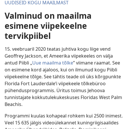
UUDISEID KOGU MAAILMAST
Valminud on maailma
esimene viipekeelne
tervikpiibel
15. veebruaril 2020 teatas juhtiva kogu liige vend
Geoffrey Jackson, et Ameerika viipekeeles on välja
antud Piibli „
Uue maailma tõlke
” viimane raamat. See
on esimene kord ajaloos, kui on ilmunud kogu Piibli
viipekeelne tõlge. See tähtis teade oli üks kõrgpunkte
Florida Fort Lauderdale’i viipekeele tõlkebüroo
pühendusprogrammis. Üritus toimus Jehoova
tunnistajate kokkutulekukeskuses Floridas West Palm
Beachis.
Programmi kuulas kohapeal rohkem kui 2500 inimest.
Veel 15 635 jälgis videoülekannet kuningriigisaalides