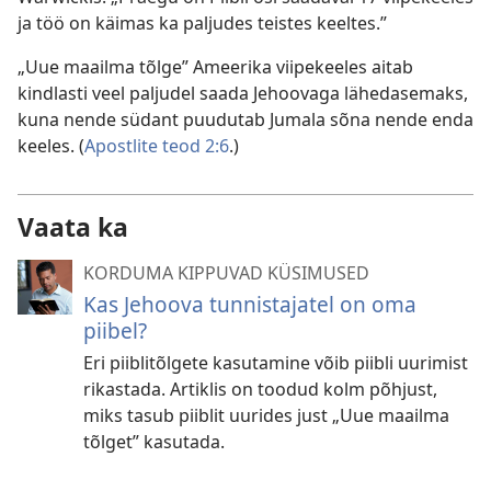
ja töö on käimas ka paljudes teistes keeltes.”
„Uue maailma tõlge” Ameerika viipekeeles aitab
kindlasti veel paljudel saada Jehoovaga lähedasemaks,
kuna nende südant puudutab Jumala sõna nende enda
keeles. (
Apostlite teod 2:6
.)
Vaata ka
KORDUMA KIPPUVAD KÜSIMUSED
Kas Jehoova tunnistajatel on oma
piibel?
Eri piiblitõlgete kasutamine võib piibli uurimist
rikastada. Artiklis on toodud kolm põhjust,
miks tasub piiblit uurides just „Uue maailma
tõlget” kasutada.