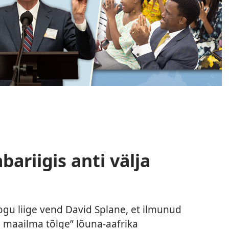
ariigis anti välja
kogu liige vend David Splane, et ilmunud
e maailma tõlge” lõuna-aafrika