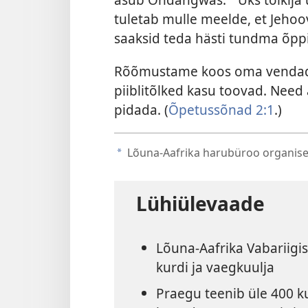
a
tuletab mulle meelde, et Jehoo
saaksid teda hästi tundma õpp
Rõõmustame koos oma vendade 
piiblitõlked kasu toovad. Need 
pidada. (
Õpetussõnad 2:1
.)
Lõuna-Aafrika harubüroo organise
a
Lühiülevaade
Lõuna-Aafrika Vabariigis
kurdi ja vaegkuulja
Praegu teenib üle 400 ku