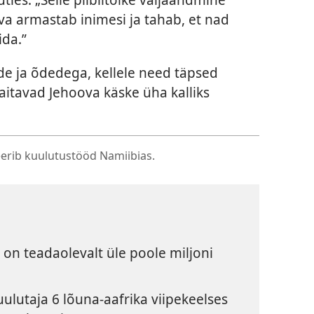
va armastab inimesi ja tahab, et nad
ida.”
ja õdedega, kellele need täpsed
aitavad Jehoova käske üha kalliks
erib kuulutustööd Namiibias.
 on teadaolevalt üle poole miljoni
ulutaja 6 lõuna-aafrika viipekeelses