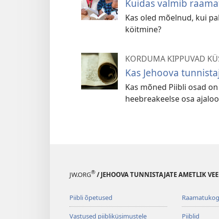
Kuidas valmib raama
Kas oled mõelnud, kui pal
köitmine?
KORDUMA KIPPUVAD KÜ
Kas Jehoova tunnist
Kas mõned Piibli osad on
heebreakeelse osa ajaloo
®
JW.ORG
/ JEHOOVA TUNNISTAJATE AMETLIK VEE
Piibli õpetused
Raamatuko
Vastused piibliküsimustele
Piiblid