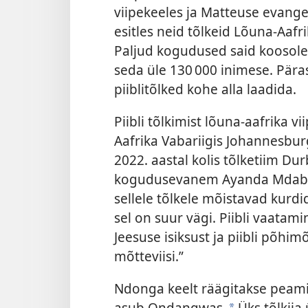
viipekeeles ja Matteuse evang
esitles neid tõlkeid Lõuna-Aaf
Paljud kogudused said koosolek
seda üle 130 000 inimese. Päras
piiblitõlked kohe alla laadida.
Piibli tõlkimist lõuna-aafrika v
Aafrika Vabariigis Johannesbur
2022. aastal kolis tõlketiim Du
kogudusevanem Ayanda Mdabe üt
sellele tõlkele mõistavad kurdid
sel on suur vägi. Piibli vaatam
Jeesuse isiksust ja piibli põh
mõtteviisi.”
Ndonga keelt räägitakse peami
asub Ondangwas.
Üks tõlkija 