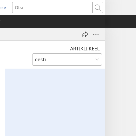
isse
ab
Otsi
T
a)
ARTIKLI KEEL