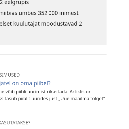
2 eelgrupis
miibias umbes 352 000 inimest
lset kuulutajat moodustavad 2
SIMUSED
jatel on oma piibel?
e võib piibli uurimist rikastada. Artiklis on
 tasub piiblit uurides just „Uue maailma tõlget”
KASUTATAKSE?