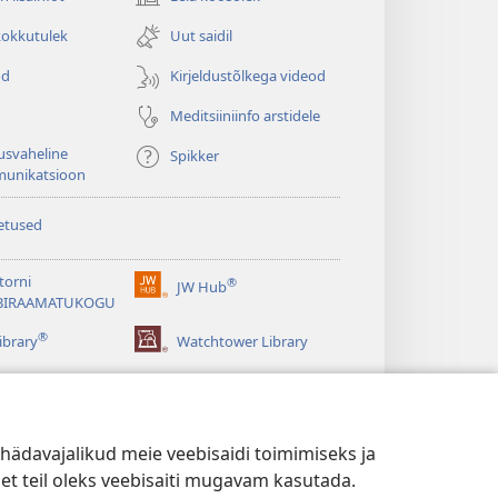
(avab
uue
kokkutulek
Uut saidil
akna)
od
Kirjeldustõlkega videod
Meditsiiniinfo arstidele
usvaheline
Spikker
unikatsioon
etused
torni
®
JW Hub
(avab
BIRAAMATUKOGU
uue
®
akna)
ibrary
Watchtower Library
hädavajalikud meie veebisaidi toimimiseks ja
 et teil oleks veebisaiti mugavam kasutada.