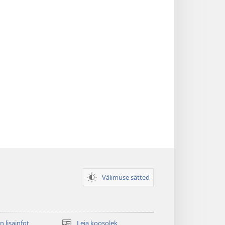
Välimuse sätted
n lisainfot
Leia koosolek