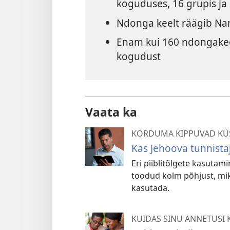
koguduses, 16 grupis ja 
Ndonga keelt räägib Na
Enam kui 160 ndongakee
kogudust
Vaata ka
KORDUMA KIPPUVAD KÜ
Kas Jehoova tunnista
Eri piiblitõlgete kasutamin
toodud kolm põhjust, miks
kasutada.
KUIDAS SINU ANNETUSI 