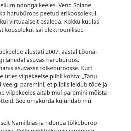
eelium ndonga keeles. Vend Splane
rika harubüroos peetud erikoosolekul.
ul virtuaalselt osaleda. Kokku kuulas
t koosolekut sai elektroonilised
iipekeelde alustati 2007. aastal Lõuna-
gi lähedal asuvas harubüroos.
rbanis asuvasse tõlkebüroosse. Kurt
les viipekeelse piibli kohta: „Tänu
 veelgi paremini, et piiblis leidub tõde ja
ine viipekeeles aitab mul paremini mõista
imõtteid. See omakorda kujundab mu
selt Namiibias ja ndonga tõlkebüroo
ütles: „Selle piiblitõlke väljaandmine