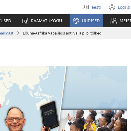
eesti
Logi s
Vali
(av
keel
uue
TUSED
RAAMATUKOGU
UUDISED
MEIS
akn
ailmast
Lõuna-Aafrika Vabariigis anti välja piiblitõlked