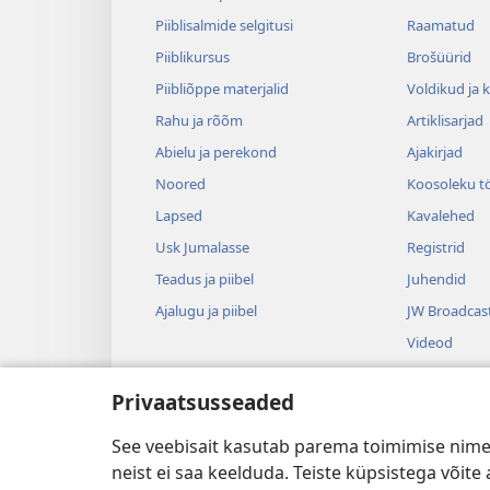
Piiblisalmide selgitusi
Raamatud
Piiblikursus
Brošüürid
Piibliõppe materjalid
Voldikud ja 
Rahu ja rõõm
Artiklisarjad
Abielu ja perekond
Ajakirjad
Noored
Koosoleku t
Lapsed
Kavalehed
Usk Jumalasse
Registrid
Teadus ja piibel
Juhendid
Ajalugu ja piibel
JW Broadcas
Videod
Muusika
Privaatsusseaded
Kuuldemän
Piibli lavast
See veebisait kasutab parema toimimise nimel
neist ei saa keelduda. Teiste küpsistega võit