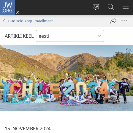
JW.ORG
Logi
sisse
Muuda
Otsi
NÄ
(avab
veebisaidi
saidilt
ME
Uudiseid kogu maailmast
uue
keelt
JW.ORG
akna)
ARTIKLI KEEL
15. NOVEMBER 2024