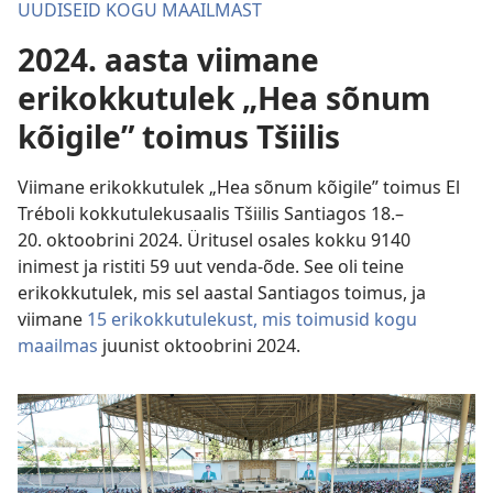
UUDISEID KOGU MAAILMAST
2024. aasta viimane
erikokkutulek „Hea sõnum
kõigile” toimus Tšiilis
Viimane erikokkutulek „Hea sõnum kõigile” toimus El
Tréboli kokkutulekusaalis Tšiilis Santiagos 18.–
20. oktoobrini 2024. Üritusel osales kokku 9140
inimest ja ristiti 59 uut venda-õde. See oli teine
erikokkutulek, mis sel aastal Santiagos toimus, ja
viimane
15 erikokkutulekust, mis toimusid kogu
maailmas
juunist oktoobrini 2024.