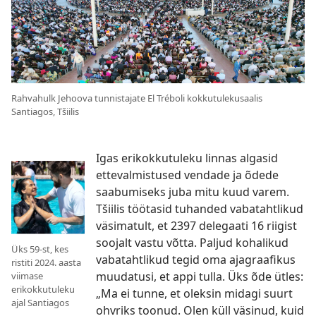
Rahvahulk Jehoova tunnistajate El Tréboli kokkutulekusaalis
Santiagos, Tšiilis
Igas erikokkutuleku linnas algasid
ettevalmistused vendade ja õdede
saabumiseks juba mitu kuud varem.
Tšiilis töötasid tuhanded vabatahtlikud
väsimatult, et 2397 delegaati 16 riigist
soojalt vastu võtta. Paljud kohalikud
Üks 59-st, kes
vabatahtlikud tegid oma ajagraafikus
ristiti 2024. aasta
muudatusi, et appi tulla. Üks õde ütles:
viimase
erikokkutuleku
„Ma ei tunne, et oleksin midagi suurt
ajal Santiagos
ohvriks toonud. Olen küll väsinud, kuid