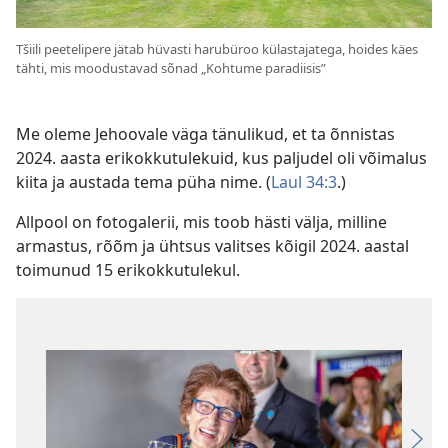
Tšiili peetelipere jätab hüvasti harubüroo külastajatega, hoides käes
tähti, mis moodustavad sõnad „Kohtume paradiisis”
Me oleme Jehoovale väga tänulikud, et ta õnnistas
2024. aasta erikokkutulekuid, kus paljudel oli võimalus
kiita ja austada tema püha nime. (
Laul 34:3
.)
Allpool on fotogalerii, mis toob hästi välja, milline
armastus, rõõm ja ühtsus valitses kõigil 2024. aastal
toimunud 15 erikokkutulekul.