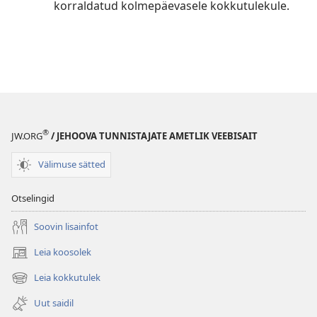
korraldatud kolmepäevasele kokkutulekule.
®
JW.ORG
/ JEHOOVA TUNNISTAJATE AMETLIK VEEBISAIT
Välimuse sätted
Otselingid
Soovin lisainfot
Leia koosolek
(avab
uue
Leia kokkutulek
(avab
akna)
uue
Uut saidil
akna)