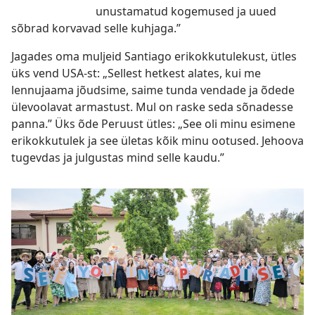
unustamatud kogemused ja uued
sõbrad korvavad selle kuhjaga.”
Jagades oma muljeid Santiago erikokkutulekust, ütles
üks vend USA-st: „Sellest hetkest alates, kui me
lennujaama jõudsime, saime tunda vendade ja õdede
ülevoolavat armastust. Mul on raske seda sõnadesse
panna.” Üks õde Peruust ütles: „See oli minu esimene
erikokkutulek ja see ületas kõik minu ootused. Jehoova
tugevdas ja julgustas mind selle kaudu.”