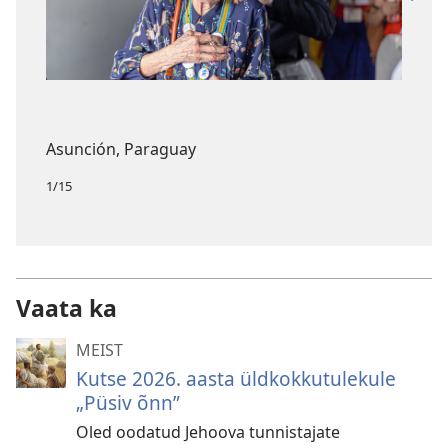
Asunción, Paraguay
1/15
Vaata ka
MEIST
Kutse 2026. aasta üldkokkutulekule
„Püsiv õnn”
Oled oodatud Jehoova tunnistajate