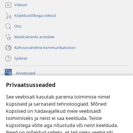
Videod
Kirjeldustõlkega videod
Otsi
Meditsiiniinfo arstidele
Rahvusvaheline kommunikatsioon
Spikker
Annetused
(avab
uue
Privaatsusseaded
akna)
Vahitorni VEEBIRAAMATUKOGU
(avab
See veebisait kasutab parema toimimise nimel
uue
®
JW Hub
küpsiseid ja sarnaseid tehnoloogiaid. Mõned
akna)
(avab
küpsised on hädavajalikud meie veebisaidi
uue
®
JW Library
akna)
toimimiseks ja neist ei saa keelduda. Teiste
küpsistega võite aga nõustuda või neist keelduda.
Watchtower Library
Need on mõeldud selleks, et teil oleks veebisaiti