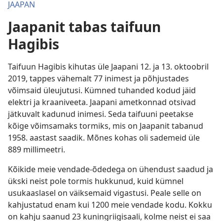
JAAPAN
Jaapanit tabas taifuun
Hagibis
Taifuun Hagibis kihutas üle Jaapani 12. ja 13. oktoobril
2019, tappes vähemalt 77 inimest ja põhjustades
võimsaid üleujutusi. Kümned tuhanded kodud jäid
elektri ja kraaniveeta. Jaapani ametkonnad otsivad
jätkuvalt kadunud inimesi. Seda taifuuni peetakse
kõige võimsamaks tormiks, mis on Jaapanit tabanud
1958. aastast saadik. Mõnes kohas oli sademeid üle
889 millimeetri.
Kõikide meie vendade-õdedega on ühendust saadud ja
ükski neist pole tormis hukkunud, kuid kümnel
usukaaslasel on väiksemaid vigastusi. Peale selle on
kahjustatud enam kui 1200 meie vendade kodu. Kokku
on kahju saanud 23 kuningriigisaali, kolme neist ei saa