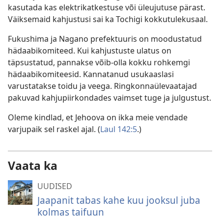
kasutada kas elektrikatkestuse või üleujutuse pärast.
Väiksemaid kahjustusi sai ka Tochigi kokkutulekusaal.
Fukushima ja Nagano prefektuuris on moodustatud
hädaabikomiteed. Kui kahjustuste ulatus on
täpsustatud, pannakse võib-olla kokku rohkemgi
hädaabikomiteesid. Kannatanud usukaaslasi
varustatakse toidu ja veega. Ringkonnaülevaatajad
pakuvad kahjupiirkondades vaimset tuge ja julgustust.
Oleme kindlad, et Jehoova on ikka meie vendade
varjupaik sel raskel ajal. (
Laul 142:5
.)
Vaata ka
UUDISED
Jaapanit tabas kahe kuu jooksul juba
kolmas taifuun