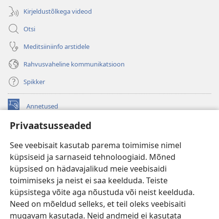
Kirjeldustõlkega videod
Otsi
Meditsiiniinfo arstidele
Rahvusvaheline kommunikatsioon
Spikker
Annetused
(avab
uue
Privaatsusseaded
akna)
Vahitorni VEEBIRAAMATUKOGU
(avab
See veebisait kasutab parema toimimise nimel
uue
®
JW Hub
küpsiseid ja sarnaseid tehnoloogiaid. Mõned
akna)
(avab
küpsised on hädavajalikud meie veebisaidi
uue
®
JW Library
akna)
toimimiseks ja neist ei saa keelduda. Teiste
küpsistega võite aga nõustuda või neist keelduda.
Watchtower Library
Need on mõeldud selleks, et teil oleks veebisaiti
mugavam kasutada. Neid andmeid ei kasutata