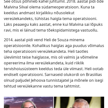
See otsus põhineb kahel juhtumil. 2018. aastal pidi õde
Malvina Silval olema südameoperatsioon. Kuna ta
keeldus andmast kirjalikku nõusolekut
vereülekandeks, tühistas haigla tema operatsiooni.
Läks peaaegu kaks aastat, enne kui Malvina sai lõpuks
ravi, mis ei läinud tema tõekspidamistega vastuollu.
2014. aastal pidi vend Heli de Souza minema
operatsioonile. Kohalikus haiglas aga puudus võimalus
teha operatsiooni vereülekandeta. Heli taotles
üleviimist teise haiglasse, mis oli valmis ja võimeline
opereerima ilma vereülekandeta, kuid riiklik
tervishoiusüsteem keeldus teda üle viimast. Heli ootab
endiselt operatsiooni. Sarnaseid olukordi on Brasiilias
olnud paljudel Jehoova tunnistajatel ja mõnele on isegi
tehtud vereülekanne vastu tema tahtmist.