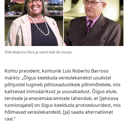
Õde Malvina Silva ja vend Heli de Souza
Kohtu president, kohtunik Luís Roberto Barroso
märkis: „Õigus keelduda vereülekandest usulistel
põhjustel tugineb põhiseaduslikele põhimõtetele, mis
kaitsevad inimväärikust ja usuvabadust. Õigus elule,
tervisele ja enesemääramisele tähendab, et [Jehoova
tunnistajatel] on õigus keelduda protseduuridest, mis
hõlmavad vereülekandeid, [ja] saada alternatiivset
ravi.”