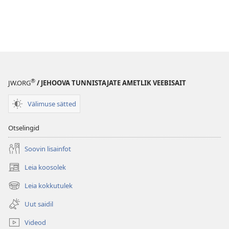
®
JW.ORG
/ JEHOOVA TUNNISTAJATE AMETLIK VEEBISAIT
Välimuse sätted
Otselingid
Soovin lisainfot
Leia koosolek
(avab
uue
Leia kokkutulek
(avab
akna)
uue
Uut saidil
akna)
Videod