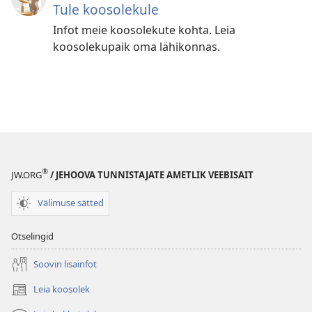
Tule koosolekule
Infot meie koosolekute kohta. Leia
koosolekupaik oma lähikonnas.
®
JW.ORG
/ JEHOOVA TUNNISTAJATE AMETLIK VEEBISAIT
Välimuse sätted
Otselingid
Soovin lisainfot
Leia koosolek
(avab
uue