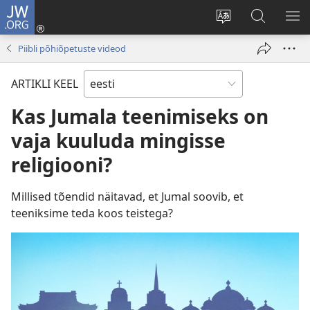
JW.ORG
Logi
sisse
Muuda
Otsi
NÄ
(avab
veebisaidi
saidilt
ME
Piibli põhiõpetuste videod
uue
keelt
JW.ORG
akna)
ARTIKLI KEEL
Kas Jumala teenimiseks on
vaja kuuluda mingisse
religiooni?
Millised tõendid näitavad, et Jumal soovib, et
teeniksime teda koos teistega?