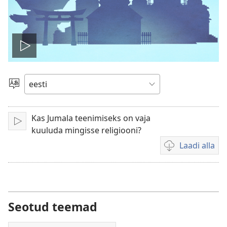
Esita
Vali
keel
Kas Jumala teenimiseks on vaja
Esita
kuuluda mingisse religiooni?
Laadi alla
Videote
allalaadimisvõim
Seotud teemad