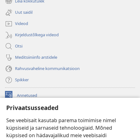
Leia kokkutulek
(avab
akna)
uue
Uut saidil
akna)
Videod
Kirjeldustõlkega videod
Otsi
Meditsiiniinfo arstidele
Rahvusvaheline kommunikatsioon
Spikker
Annetused
(avab
uue
Privaatsusseaded
akna)
Vahitorni VEEBIRAAMATUKOGU
(avab
See veebisait kasutab parema toimimise nimel
uue
®
JW Hub
küpsiseid ja sarnaseid tehnoloogiaid. Mõned
akna)
(avab
küpsised on hädavajalikud meie veebisaidi
uue
®