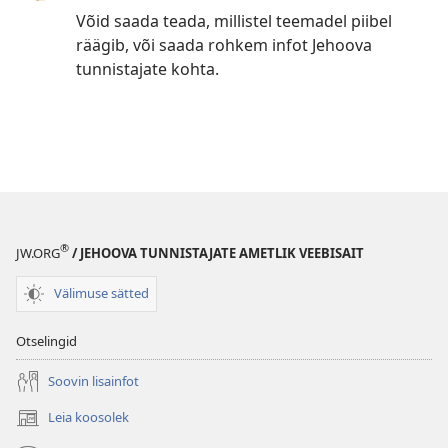
Võid saada teada, millistel teemadel piibel
räägib, või saada rohkem infot Jehoova
tunnistajate kohta.
®
JW.ORG
/ JEHOOVA TUNNISTAJATE AMETLIK VEEBISAIT
Välimuse sätted
Otselingid
Soovin lisainfot
Leia koosolek
(avab
uue