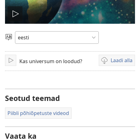
Esita
Vali
keel
Laadi alla
Kas universum on loodud?
Esita
Videote
allalaadimisvõim
Seotud teemad
Piibli põhiõpetuste videod
Vaata ka