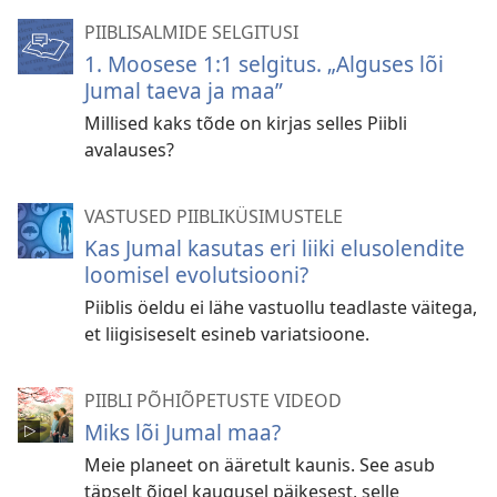
PIIBLISALMIDE SELGITUSI
1. Moosese 1:1 selgitus. „Alguses lõi
Jumal taeva ja maa”
Millised kaks tõde on kirjas selles Piibli
avalauses?
VASTUSED PIIBLIKÜSIMUSTELE
Kas Jumal kasutas eri liiki elusolendite
loomisel evolutsiooni?
Piiblis öeldu ei lähe vastuollu teadlaste väitega,
et liigisiseselt esineb variatsioone.
PIIBLI PÕHIÕPETUSTE VIDEOD
Miks lõi Jumal maa?
Meie planeet on ääretult kaunis. See asub
täpselt õigel kaugusel päikesest, selle