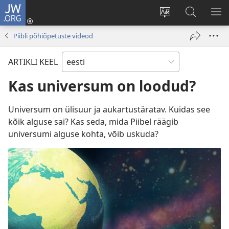
JW.ORG
Logi
sisse
Muuda
Otsi
NÄ
(avab
veebisaidi
saidilt
ME
Piibli põhiõpetuste videod
uue
keelt
JW.ORG
akna)
ARTIKLI KEEL
Kas universum on loodud?
Universum on ülisuur ja aukartustäratav. Kuidas see
kõik alguse sai? Kas seda, mida Piibel räägib
universumi alguse kohta, võib uskuda?