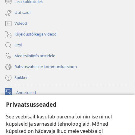
Leia kokkutulek
(avab
akna)
uue
Uut saidil
akna)
Videod
Kirjeldustõlkega videod
Otsi
Meditsiiniinfo arstidele
Rahvusvaheline kommunikatsioon
Spikker
Annetused
(avab
uue
Privaatsusseaded
akna)
Vahitorni VEEBIRAAMATUKOGU
(avab
See veebisait kasutab parema toimimise nimel
uue
®
JW Hub
küpsiseid ja sarnaseid tehnoloogiaid. Mõned
akna)
(avab
küpsised on hädavajalikud meie veebisaidi
uue