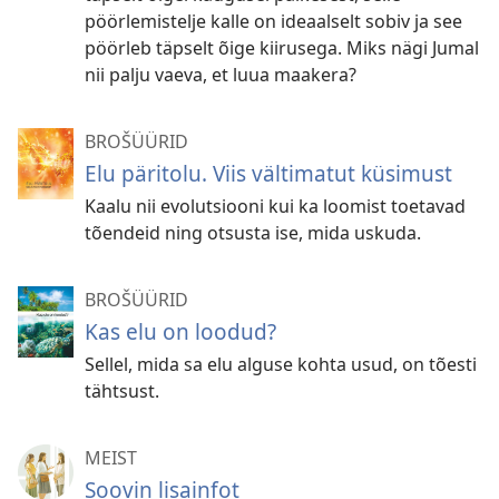
pöörlemistelje kalle on ideaalselt sobiv ja see
pöörleb täpselt õige kiirusega. Miks nägi Jumal
nii palju vaeva, et luua maakera?
BROŠÜÜRID
Elu päritolu. Viis vältimatut küsimust
Kaalu nii evolutsiooni kui ka loomist toetavad
tõendeid ning otsusta ise, mida uskuda.
BROŠÜÜRID
Kas elu on loodud?
Sellel, mida sa elu alguse kohta usud, on tõesti
tähtsust.
MEIST
Soovin lisainfot