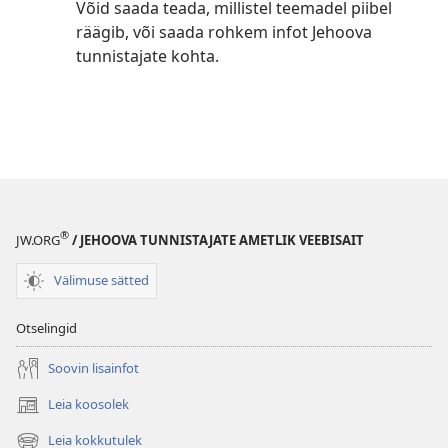
Võid saada teada, millistel teemadel piibel
räägib, või saada rohkem infot Jehoova
tunnistajate kohta.
®
JW.ORG
/ JEHOOVA TUNNISTAJATE AMETLIK VEEBISAIT
Välimuse sätted
Otselingid
Soovin lisainfot
Leia koosolek
(avab
uue
Leia kokkutulek