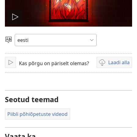
Esita
Vali
keel
Laadi alla
Kas põrgu on päriselt olemas?
Esita
Videote
allalaadimisvõim
Seotud teemad
Piibli põhiõpetuste videod
Vaata ka