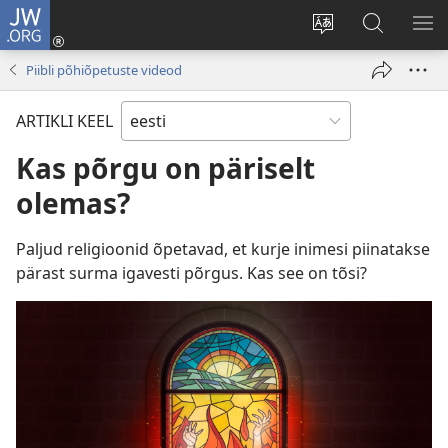
JW.ORG
Logi
sisse
Muuda
Otsi
NÄ
(avab
veebisaidi
saidilt
ME
Piibli põhiõpetuste videod
uue
keelt
JW.ORG
akna)
ARTIKLI KEEL
Kas põrgu on päriselt
olemas?
Paljud religioonid õpetavad, et kurje inimesi piinatakse
pärast surma igavesti põrgus. Kas see on tõsi?