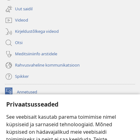
(avab
akna)
uue
Uut saidil
akna)
Videod
Kirjeldustõlkega videod
Otsi
Meditsiiniinfo arstidele
Rahvusvaheline kommunikatsioon
Spikker
Annetused
(avab
uue
Privaatsusseaded
akna)
Vahitorni VEEBIRAAMATUKOGU
(avab
See veebisait kasutab parema toimimise nimel
uue
®
JW Hub
küpsiseid ja sarnaseid tehnoloogiaid. Mõned
akna)
(avab
küpsised on hädavajalikud meie veebisaidi
uue
®
JW Library
akna)
toimimiseks ja neist ei saa keelduda. Teiste