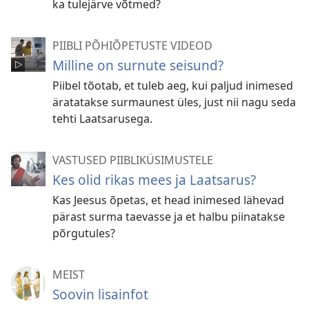
ka tulejärve võtmed?
PIIBLI PÕHIÕPETUSTE VIDEOD
Milline on surnute seisund?
Piibel tõotab, et tuleb aeg, kui paljud inimesed
äratatakse surmaunest üles, just nii nagu seda
tehti Laatsarusega.
VASTUSED PIIBLIKÜSIMUSTELE
Kes olid rikas mees ja Laatsarus?
Kas Jeesus õpetas, et head inimesed lähevad
pärast surma taevasse ja et halbu piinatakse
põrgutules?
MEIST
Soovin lisainfot