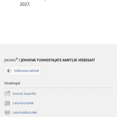
2027.
®
JW.ORG
/ JEHOOVA TUNNISTAJATE AMETLIK VEEBISAIT
Välimuse sätted
Otselingid
Soovin lisainfot
Leia koosolek
(avab
uue
Leia kokkutulek
(avab
akna)