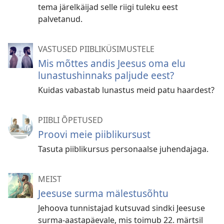
tema järelkäijad selle riigi tuleku eest
palvetanud.
VASTUSED PIIBLIKÜSIMUSTELE
Mis mõttes andis Jeesus oma elu
lunastushinnaks paljude eest?
Kuidas vabastab lunastus meid patu haardest?
PIIBLI ÕPETUSED
Proovi meie piiblikursust
Tasuta piiblikursus personaalse juhendajaga.
MEIST
Jeesuse surma mälestusõhtu
Jehoova tunnistajad kutsuvad sindki Jeesuse
surma-aastapäevale, mis toimub 22. märtsil