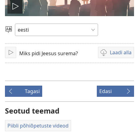
Esita
Vali
keel
Laadi alla
Miks pidi Jeesus surema?
Esita
Videote
allalaadimisvõim
Tagasi
Edasi
Seotud teemad
Piibli põhiõpetuste videod