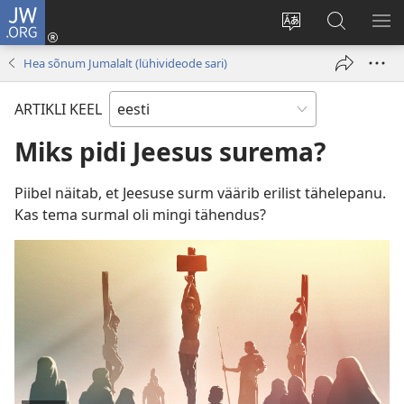
JW.ORG
Logi
sisse
Muuda
Otsi
NÄ
(avab
veebisaidi
saidilt
ME
Hea sõnum Jumalalt (lühivideode sari)
uue
keelt
JW.ORG
akna)
ARTIKLI KEEL
Miks pidi Jeesus surema?
Piibel näitab, et Jeesuse surm väärib erilist tähelepanu.
Kas tema surmal oli mingi tähendus?