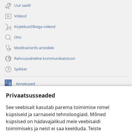
uue
Uut saidil
akna)
Videod
Kirjeldustõlkega videod
Otsi
Meditsiiniinfo arstidele
Rahvusvaheline kommunikatsioon
Spikker
Annetused
(avab
uue
Privaatsusseaded
akna)
Vahitorni VEEBIRAAMATUKOGU
(avab
See veebisait kasutab parema toimimise nimel
uue
®
JW Hub
küpsiseid ja sarnaseid tehnoloogiaid. Mõned
akna)
(avab
küpsised on hädavajalikud meie veebisaidi
uue
®
JW Library
akna)
toimimiseks ja neist ei saa keelduda. Teiste