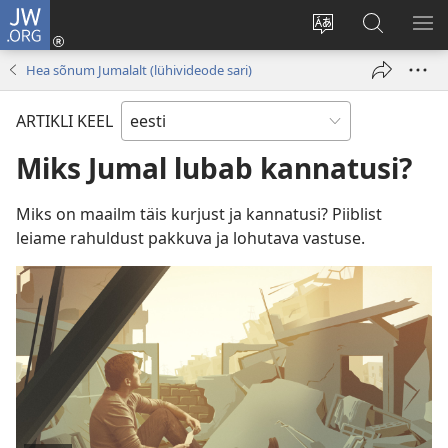
JW.ORG
Logi
sisse
Muuda
Otsi
NÄ
(avab
veebisaidi
saidilt
ME
Hea sõnum Jumalalt (lühivideode sari)
uue
keelt
JW.ORG
akna)
ARTIKLI KEEL
Miks Jumal lubab kannatusi?
Miks on maailm täis kurjust ja kannatusi? Piiblist
leiame rahuldust pakkuva ja lohutava vastuse.