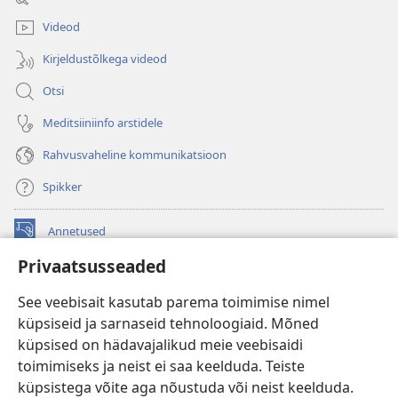
akna)
Videod
Kirjeldustõlkega videod
Otsi
Meditsiiniinfo arstidele
Rahvusvaheline kommunikatsioon
Spikker
Annetused
(avab
uue
Privaatsusseaded
akna)
Vahitorni VEEBIRAAMATUKOGU
(avab
See veebisait kasutab parema toimimise nimel
uue
®
JW Hub
küpsiseid ja sarnaseid tehnoloogiaid. Mõned
akna)
(avab
küpsised on hädavajalikud meie veebisaidi
uue
®
JW Library
akna)
toimimiseks ja neist ei saa keelduda. Teiste
küpsistega võite aga nõustuda või neist keelduda.