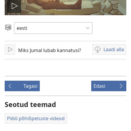
Esita
Vali
keel
Laadi alla
Miks Jumal lubab kannatusi?
Esita
Videote
allalaadimisvõim
Tagasi
Edasi
Seotud teemad
Piibli põhiõpetuste videod