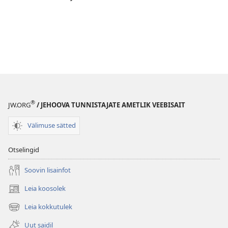
®
JW.ORG
/ JEHOOVA TUNNISTAJATE AMETLIK VEEBISAIT
Välimuse sätted
Otselingid
Soovin lisainfot
Leia koosolek
(avab
uue
Leia kokkutulek
(avab
akna)
uue
Uut saidil