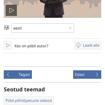
Esita
Vali
keel
Laadi alla
Kes on piibli autor?
Esita
Videote
allalaadimisvõim
Tagasi
Edasi
Seotud teemad
Piibli põhiõpetuste videod