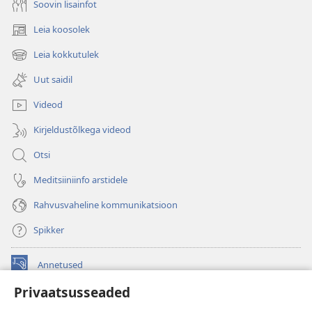
Soovin lisainfot
Leia koosolek
(avab
uue
Leia kokkutulek
(avab
akna)
uue
Uut saidil
akna)
Videod
Kirjeldustõlkega videod
Otsi
Meditsiiniinfo arstidele
Rahvusvaheline kommunikatsioon
Spikker
Annetused
(avab
uue
Privaatsusseaded
akna)
Vahitorni VEEBIRAAMATUKOGU
(avab