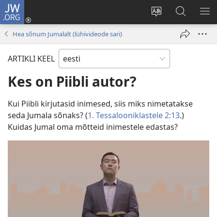
JW.ORG
Logi
sisse
Muuda
Otsi
NÄ
(avab
veebisaidi
saidilt
ME
Hea sõnum Jumalalt (lühivideode sari)
uue
keelt
JW.ORG
akna)
ARTIKLI KEEL
Kes on Piibli autor?
Kui Piibli kirjutasid inimesed, siis miks nimetatakse
seda Jumala sõnaks? (
1. Tessalooniklastele 2:13
.)
Kuidas Jumal oma mõtteid inimestele edastas?