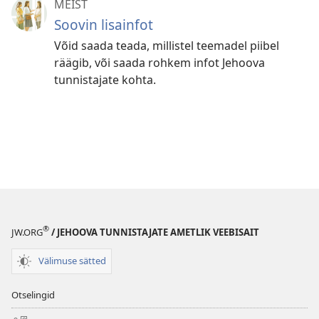
MEIST
Soovin lisainfot
Võid saada teada, millistel teemadel piibel
räägib, või saada rohkem infot Jehoova
tunnistajate kohta.
®
JW.ORG
/ JEHOOVA TUNNISTAJATE AMETLIK VEEBISAIT
Välimuse sätted
Otselingid