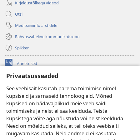
Kirjeldustõlkega videod
Otsi
Meditsiiniinfo arstidele
Rahvusvaheline kommunikatsioon
Spikker
Annetused
(avab
uue
Privaatsusseaded
akna)
Vahitorni VEEBIRAAMATUKOGU
(avab
See veebisait kasutab parema toimimise nimel
uue
®
JW Hub
küpsiseid ja sarnaseid tehnoloogiaid. Mõned
akna)
(avab
küpsised on hädavajalikud meie veebisaidi
uue
®
JW Library
akna)
toimimiseks ja neist ei saa keelduda. Teiste
küpsistega võite aga nõustuda või neist keelduda.
Watchtower Library
Need on mõeldud selleks, et teil oleks veebisaiti
mugavam kasutada. Neid andmeid ei kasutata