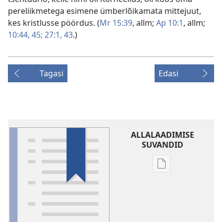
pereliikmetega esimene ümberlõikamata mittejuut,
kes kristlusse pöördus. (
Mr 15:39
, allm;
Ap 10:1
, allm;
10:44, 45;
27:1,
43
.)
Tagasi
Edasi
ALLALAADIMISE
SUVANDID
Väljaannete
allalaadimisvõi
Sõnaseletusi