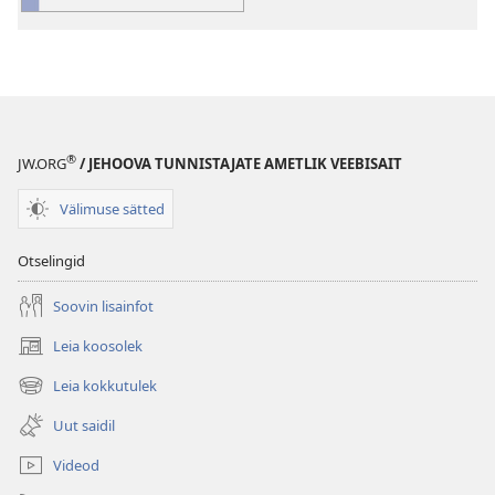
®
JW.ORG
/ JEHOOVA TUNNISTAJATE AMETLIK VEEBISAIT
Välimuse sätted
Otselingid
Soovin lisainfot
Leia koosolek
(avab
uue
Leia kokkutulek
(avab
akna)
uue
Uut saidil
akna)
Videod