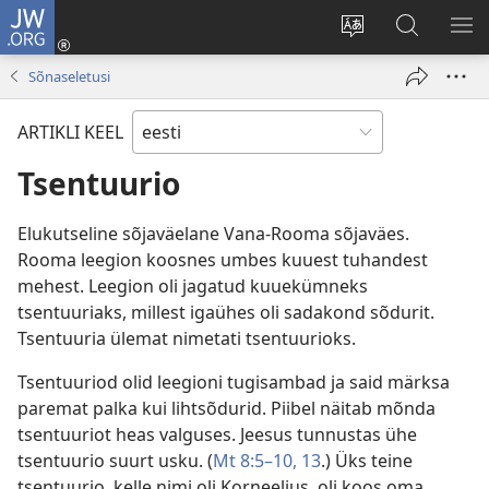
JW.ORG
Logi
sisse
Muuda
Otsi
NÄ
(avab
veebisaidi
saidilt
ME
Sõnaseletusi
uue
keelt
JW.ORG
akna)
ARTIKLI KEEL
Tsentuurio
Elukutseline sõjaväelane Vana-Rooma sõjaväes.
Rooma leegion koosnes umbes kuuest tuhandest
mehest. Leegion oli jagatud kuuekümneks
tsentuuriaks, millest igaühes oli sadakond sõdurit.
Tsentuuria ülemat nimetati tsentuurioks.
Tsentuuriod olid leegioni tugisambad ja said märksa
paremat palka kui lihtsõdurid. Piibel näitab mõnda
tsentuuriot heas valguses. Jeesus tunnustas ühe
tsentuurio suurt usku. (
Mt 8:5–10,
13
.) Üks teine
tsentuurio, kelle nimi oli Korneelius, oli koos oma