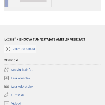
®
JW.ORG
/ JEHOOVA TUNNISTAJATE AMETLIK VEEBISAIT
Välimuse sätted
Otselingid
Soovin lisainfot
Leia koosolek
(avab
uue
Leia kokkutulek
(avab
akna)
uue
Uut saidil
akna)
Videod