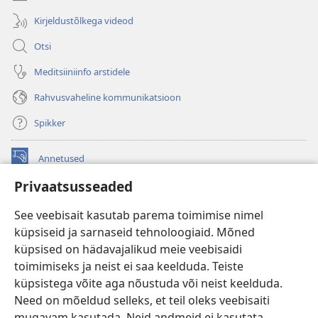
Kirjeldustõlkega videod
Otsi
Meditsiiniinfo arstidele
Rahvusvaheline kommunikatsioon
Spikker
Annetused
(avab
uue
Privaatsusseaded
akna)
Vahitorni VEEBIRAAMATUKOGU
(avab
See veebisait kasutab parema toimimise nimel
uue
®
JW Hub
küpsiseid ja sarnaseid tehnoloogiaid. Mõned
akna)
(avab
küpsised on hädavajalikud meie veebisaidi
uue
®
JW Library
akna)
toimimiseks ja neist ei saa keelduda. Teiste
küpsistega võite aga nõustuda või neist keelduda.
Watchtower Library
Need on mõeldud selleks, et teil oleks veebisaiti
mugavam kasutada. Neid andmeid ei kasutata