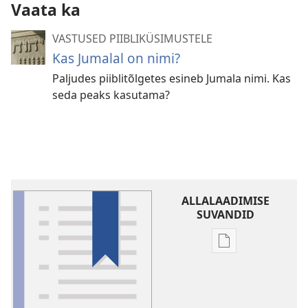
Vaata ka
VASTUSED PIIBLIKÜSIMUSTELE
Kas Jumalal on nimi?
Paljudes piiblitõlgetes esineb Jumala nimi. Kas
seda peaks kasutama?
ALLALAADIMISE
SUVANDID
Väljaannete
allalaadimisvõi
Sõnaseletusi