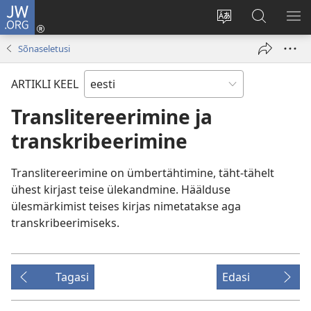
JW.ORG
Logi
sisse
Muuda
Otsi
NÄ
(avab
veebisaidi
saidilt
ME
Sõnaseletusi
uue
keelt
JW.ORG
akna)
ARTIKLI KEEL
Translitereerimine ja
transkribeerimine
Translitereerimine on ümbertähtimine, täht-tähelt
ühest kirjast teise ülekandmine. Häälduse
ülesmärkimist teises kirjas nimetatakse aga
transkribeerimiseks.
Tagasi
Edasi