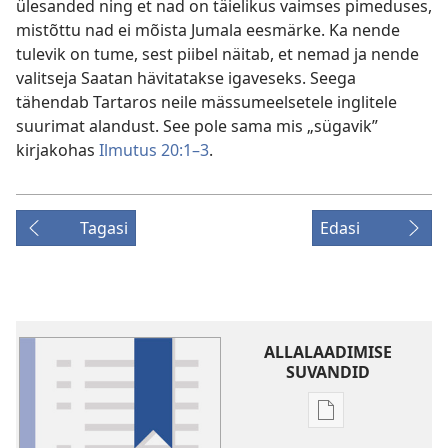
ülesanded ning et nad on täielikus vaimses pimeduses,
mistõttu nad ei mõista Jumala eesmärke. Ka nende
tulevik on tume, sest piibel näitab, et nemad ja nende
valitseja Saatan hävitatakse igaveseks. Seega
tähendab Tartaros neile mässumeelsetele inglitele
suurimat alandust. See pole sama mis „sügavik”
kirjakohas
Ilmutus 20:1–3
.
Tagasi
Edasi
ALLALAADIMISE
SUVANDID
Väljaannete
allalaadimisvõi