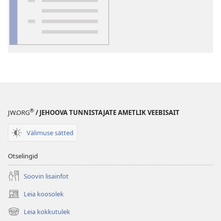
Sõnaseletusi
®
JW.ORG
/ JEHOOVA TUNNISTAJATE AMETLIK VEEBISAIT
Välimuse sätted
Otselingid
Soovin lisainfot
Leia koosolek
(avab
uue
Leia kokkutulek
(avab
akna)