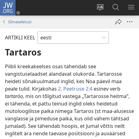
JW.ORG
Logi
sisse
Muuda
Otsi
NÄ
(avab
veebisaidi
saidilt
ME
Sõnaseletusi
uue
keelt
JW.ORG
akna)
ARTIKLI KEEL
Tartaros
Piibli kreekakeelses osas tähendab see
vangistuselaadset alandavat olukorda. Tartarosse
heideti sõnakuulmatud inglid, kes Noa päevil maa
peale tulid. Kirjakohas
2. Peetruse 2:4
esinev verb
tartaróo,
mis on tõlgitud vastega „Tartarosse heitma”,
ei tähenda, et pattu teinud inglid oleks heidetud
mütoloogilisse paika nimega Tartaros (st maa-alusesse
vanglasse ja pimeduse paika, kus olid vähem tähtsad
jumalad). See tähendab hoopis, et Jumal võttis neilt
inglitelt ära nende taevase positsiooni ja auväärsed