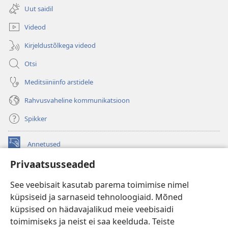
uue
Uut saidil
akna)
Videod
Kirjeldustõlkega videod
Otsi
Meditsiiniinfo arstidele
Rahvusvaheline kommunikatsioon
Spikker
Annetused
(avab
uue
Privaatsusseaded
akna)
Vahitorni VEEBIRAAMATUKOGU
(avab
See veebisait kasutab parema toimimise nimel
uue
®
JW Hub
küpsiseid ja sarnaseid tehnoloogiaid. Mõned
akna)
(avab
küpsised on hädavajalikud meie veebisaidi
uue
®
JW Library
akna)
toimimiseks ja neist ei saa keelduda. Teiste