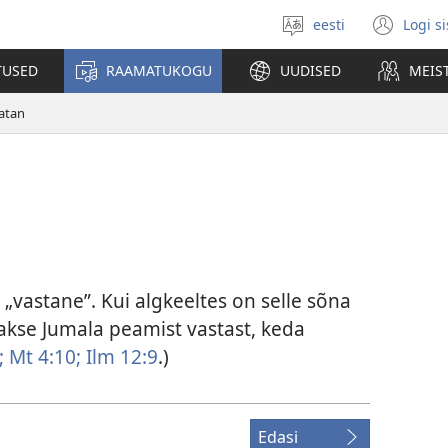
eesti
Logi s
Vali
(av
keel
uue
TUSED
RAAMATUKOGU
UUDISED
MEIS
akn
atan
vastane”. Kui algkeeltes on selle sõna
dakse Jumala peamist vastast, keda
;
Mt 4:10;
Ilm 12:9
.)
Edasi