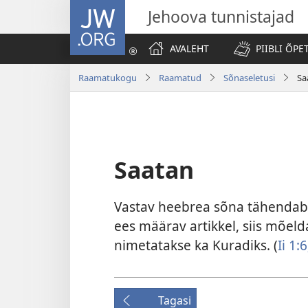
JW.ORG
Jehoova tunnistajad
AVALEHT
PIIBLI ÕPE
Raamatukogu
Raamatud
Sõnaseletusi
Sa
Saatan
Vastav heebrea sõna tähendab „
ees määrav artikkel, siis mõel
nimetatakse ka Kuradiks. (
Ii 1:6
Tagasi