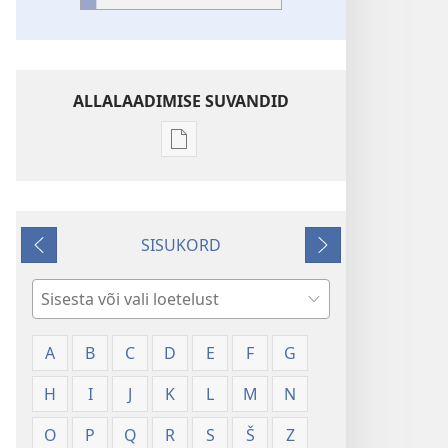
ALLALAADIMISE SUVANDID
Väljaannete
allalaadimisvõimalused
Sõnaseletusi
SISUKORD
Tagasi
Edasi
Otsi
A
B
C
D
E
F
G
H
I
J
K
L
M
N
O
P
Q
R
S
Š
Z