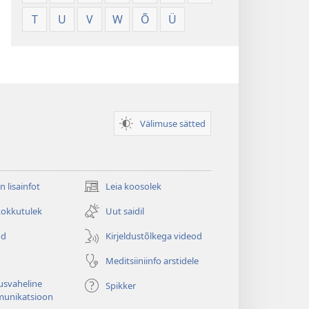
T
U
V
W
Õ
Ü
Välimuse sätted
n lisainfot
Leia koosolek
(avab
uue
kokkutulek
Uut saidil
akna)
od
Kirjeldustõlkega videod
Meditsiiniinfo arstidele
usvaheline
Spikker
unikatsioon