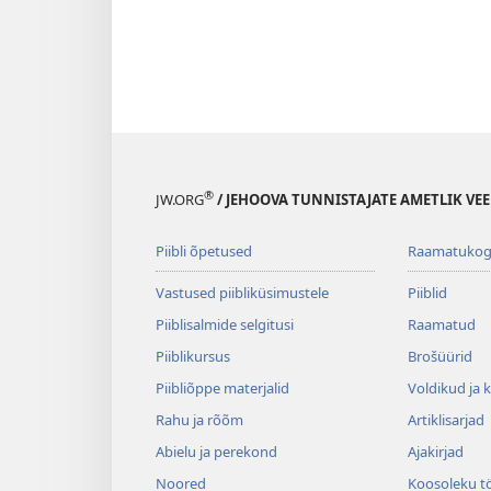
®
JW.ORG
/ JEHOOVA TUNNISTAJATE AMETLIK VEE
Piibli õpetused
Raamatuko
Vastused piibliküsimustele
Piiblid
Piiblisalmide selgitusi
Raamatud
Piiblikursus
Brošüürid
Piibliõppe materjalid
Voldikud ja 
Rahu ja rõõm
Artiklisarjad
Abielu ja perekond
Ajakirjad
Noored
Koosoleku t