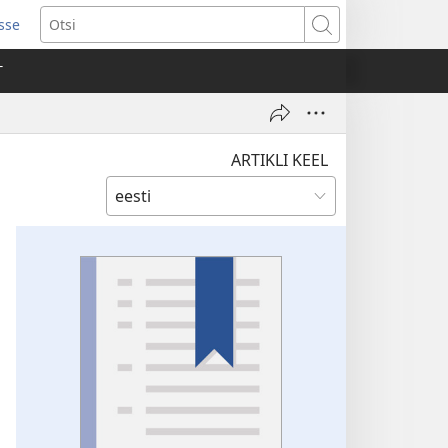
isse
ab
Otsi
T
a)
ARTIKLI KEEL