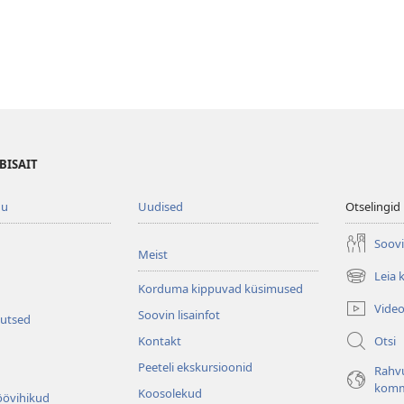
BISAIT
gu
Uudised
Otselingid
Soovi
Meist
Leia 
(avab
Korduma kippuvad küsimused
uue
Vide
Soovin lisainfot
akna)
kutsed
Otsi
Kontakt
Peeteli ekskursioonid
Rahv
komm
Koosolekud
öövihikud