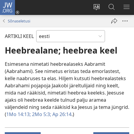
JW.ORG
Logi
sisse
Muuda
Otsi
NÄ
(avab
veebisaidi
saidilt
ME
Sõnaseletusi
uue
keelt
JW.ORG
akna)
ARTIKLI KEEL
Heebrealane; heebrea keel
Esimesena nimetati heebrealaseks Aabramit
(Aabrahami). See nimetus eristas teda emorlastest,
kelle naabruses ta elas. Hiljem kutsuti heebrealasteks
Aabrahami pojapoja Jaakobi järeltulijaid ning keelt,
mida nad rääkisid, nimetati heebrea keeleks. Jeesuse
ajaks oli heebrea keelde tulnud palju aramea
väljendeid ning seda rääkisid ka Jeesus ja tema jüngrid.
(
1Mo 14:13;
2Mo 5:3;
Ap 26:14
.)