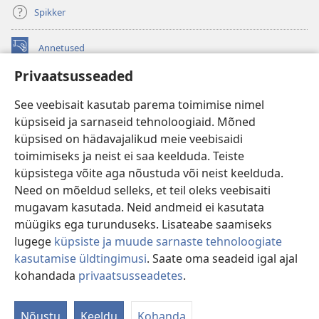
Spikker
Annetused
(avab
uue
Privaatsusseaded
akna)
Vahitorni VEEBIRAAMATUKOGU
(avab
See veebisait kasutab parema toimimise nimel
uue
®
JW Hub
küpsiseid ja sarnaseid tehnoloogiaid. Mõned
akna)
(avab
küpsised on hädavajalikud meie veebisaidi
uue
®
JW Library
akna)
toimimiseks ja neist ei saa keelduda. Teiste
küpsistega võite aga nõustuda või neist keelduda.
Watchtower Library
Need on mõeldud selleks, et teil oleks veebisaiti
mugavam kasutada. Neid andmeid ei kasutata
müügiks ega turunduseks. Lisateabe saamiseks
lugege
küpsiste ja muude sarnaste tehnoloogiate
Copyright
© 2026 Watch Tower Bible and Tract Society of Pennsylvania.
kasutamise üldtingimusi
. Saate oma seadeid igal ajal
KASUTUSTINGIMUSED
|
ANDMEKAITSETINGIMUSED
|
kohandada
privaatsusseadetes
.
Nä
PRIVAATSUSSEADED
si
Nõustu
Keeldu
Kohanda