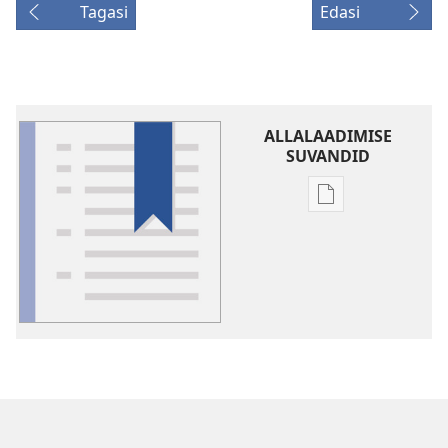
Tagasi
Edasi
ALLALAADIMISE
SUVANDID
Väljaannete
allalaadimisvõi
Sõnaseletusi