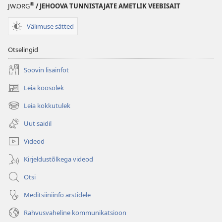
®
JW.ORG
/ JEHOOVA TUNNISTAJATE AMETLIK VEEBISAIT
Välimuse sätted
Otselingid
Soovin lisainfot
Leia koosolek
(avab
uue
Leia kokkutulek
(avab
akna)
uue
Uut saidil
akna)
Videod
Kirjeldustõlkega videod
Otsi
Meditsiiniinfo arstidele
Rahvusvaheline kommunikatsioon