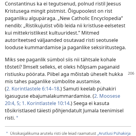
Constantinus ka ei tegutsenud, polnud ristil Jeesus
Kristusega mingit pistmist. Õigupoolest on rist
paganliku algupäraga. „New Catholic Encyclopedia”
nendib: „Ristikujutist võib leida nii kristluse-eelsetest
kui mittekristlikest kultuuridest.” Mitmed
autoriteetsed väljaanded osutavad risti seotusele
looduse kummardamise ja paganlike seksiriitustega.
Miks see paganlik sümbol siis nii tähtsale kohale
tõsteti? Ilmselt selleks, et oleks hõlpsam paganaid
ristiusku pöörata.
Piibel aga mõistab üheselt hukka
mis tahes paganlike sümbolite austamise.
(
2. Korintlastele 6:14–18
.) Samuti keelab pühakiri
igasuguse ebajumalakummardamise. (
2. Moosese
20:4, 5;
1. Korintlastele 10:14
.) Seega ei kasuta
tõsikristlased täiesti põhjendatult Jumala teenimisel
risti.
a
Üksikasjalikuma arutelu risti üle leiad raamatust
„Arutlusi Pühakirja
a