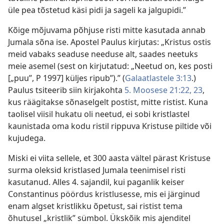
üle pea tõstetud käsi pidi ja sageli ka jalgupidi.”
Kõige mõjuvama põhjuse risti mitte kasutada annab
Jumala sõna ise. Apostel Paulus kirjutas: „Kristus ostis
meid vabaks seaduse needuse alt, saades neetuks
meie asemel (sest on kirjutatud: „Neetud on, kes posti
[„puu”, P 1997] küljes ripub”).” (
Galaatlastele 3:13
.)
Paulus tsiteerib siin kirjakohta
5. Moosese 21:22, 23
,
kus räägitakse sõnaselgelt postist, mitte ristist. Kuna
taolisel viisil hukatu oli neetud, ei sobi kristlastel
kaunistada oma kodu ristil rippuva Kristuse piltide või
kujudega.
Miski ei viita sellele, et 300 aasta vältel pärast Kristuse
surma oleksid kristlased Jumala teenimisel risti
kasutanud. Alles 4. sajandil, kui paganlik keiser
Constantinus pöördus kristlusesse, mis ei järginud
enam algset kristlikku õpetust, sai ristist tema
õhutusel „kristlik” sümbol. Ükskõik mis ajenditel