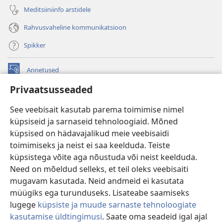
Meditsiiniinfo arstidele
Rahvusvaheline kommunikatsioon
Spikker
Annetused
(avab
uue
Privaatsusseaded
akna)
Vahitorni VEEBIRAAMATUKOGU
(avab
See veebisait kasutab parema toimimise nimel
uue
®
JW Hub
küpsiseid ja sarnaseid tehnoloogiaid. Mõned
akna)
(avab
küpsised on hädavajalikud meie veebisaidi
uue
®
JW Library
akna)
toimimiseks ja neist ei saa keelduda. Teiste
küpsistega võite aga nõustuda või neist keelduda.
Watchtower Library
Need on mõeldud selleks, et teil oleks veebisaiti
mugavam kasutada. Neid andmeid ei kasutata
müügiks ega turunduseks. Lisateabe saamiseks
lugege
küpsiste ja muude sarnaste tehnoloogiate
Copyright
© 2026 Watch Tower Bible and Tract Society of Pennsylvania.
kasutamise üldtingimusi
. Saate oma seadeid igal ajal