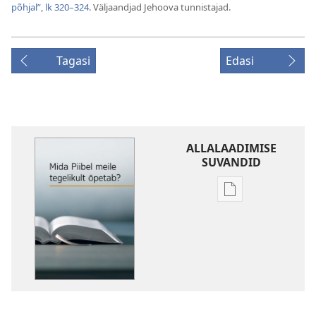
põhjal”, lk 320–324
. Väljaandjad Jehoova tunnistajad.
Tagasi
Edasi
ALLALAADIMISE
SUVANDID
Väljaannete
allalaadimisvõi
Mida
Piibel
meile
tegelikult
õpetab?