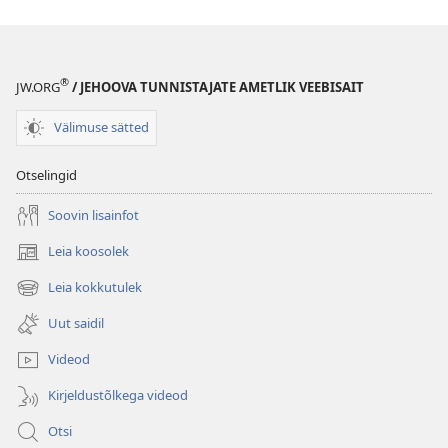
®
JW.ORG
/ JEHOOVA TUNNISTAJATE AMETLIK VEEBISAIT
Välimuse sätted
Otselingid
Soovin lisainfot
Leia koosolek
(avab
uue
Leia kokkutulek
(avab
akna)
uue
Uut saidil
akna)
Videod
Kirjeldustõlkega videod
Otsi