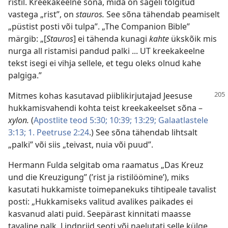
ristil. Kreekakeelne sõna, mida on sageli tõlgitud
vastega „rist”, on
stauros.
See sõna tähendab peamiselt
„püstist posti või tulpa”. „The Companion Bible”
märgib: „[
Stauros
] ei tähenda kunagi
kahte
ükskõik mis
nurga all ristamisi pandud palki ... UT kreekakeelne
tekst isegi ei vihja sellele, et tegu oleks olnud kahe
palgiga.”
Mitmes kohas kasutavad piiblikirjutajad Jeesuse
hukkamisvahendi kohta teist kreekakeelset sõna –
xylon.
(
Apostlite teod 5:30;
10:39;
13:29;
Galaatlastele
3:13;
1. Peetruse 2:24
.) See sõna tähendab lihtsalt
„palki” või siis „teivast, nuia või puud”.
Hermann Fulda selgitab oma raamatus „Das Kreuz
und die Kreuzigung” (’rist ja ristilöömine’), miks
kasutati hukkamiste toimepanekuks tihtipeale tavalist
posti: „Hukkamiseks valitud avalikes paikades ei
kasvanud alati puid. Seepärast kinnitati maasse
tavaline palk. Lindpriid seoti või naelutati selle külge