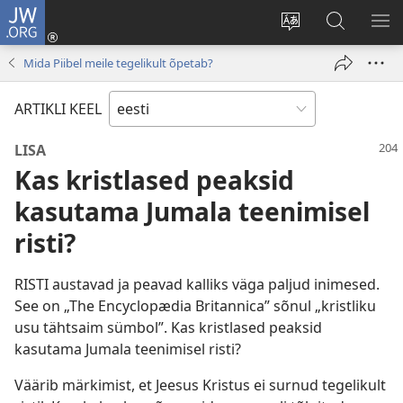
JW.ORG
Logi
sisse
Muuda
Otsi
NÄ
(avab
veebisaidi
saidilt
ME
Mida Piibel meile tegelikult õpetab?
uue
keelt
JW.ORG
akna)
ARTIKLI KEEL
LISA
Kas kristlased peaksid
kasutama Jumala teenimisel
risti?
RISTI austavad ja peavad kalliks väga paljud inimesed.
See on „The Encyclopædia Britannica” sõnul „kristliku
usu tähtsaim sümbol”. Kas kristlased peaksid
kasutama Jumala teenimisel risti?
Väärib märkimist, et Jeesus Kristus ei surnud tegelikult