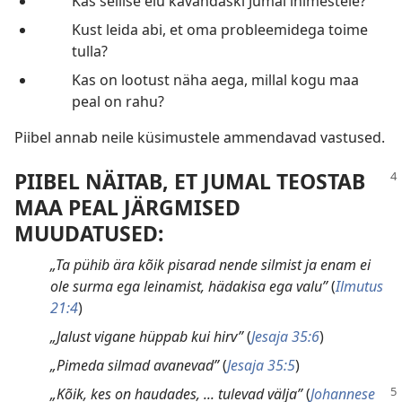
Kas sellise elu kavandaski Jumal inimestele?
Kust leida abi, et oma probleemidega toime
tulla?
Kas on lootust näha aega, millal kogu maa
peal on rahu?
Piibel annab neile küsimustele ammendavad vastused.
PIIBEL NÄITAB, ET JUMAL TEOSTAB
MAA PEAL JÄRGMISED
MUUDATUSED:
„Ta pühib ära kõik pisarad nende silmist ja enam ei
ole surma ega leinamist, hädakisa ega valu”
(
Ilmutus
21:4
)
„Jalust vigane hüppab kui hirv”
(
Jesaja 35:6
)
„Pimeda silmad avanevad”
(
Jesaja 35:5
)
„Kõik, kes on haudades, ... tulevad välja”
(
Johannese