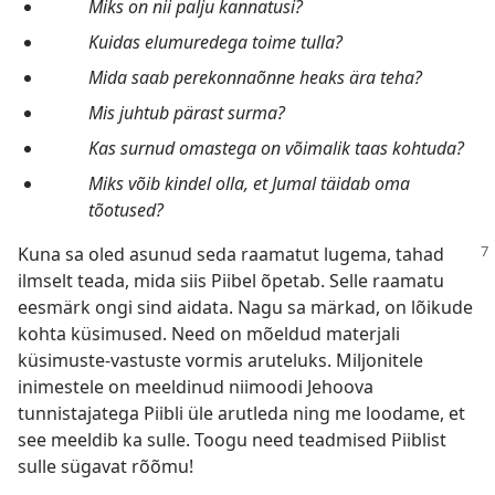
Miks on nii palju kannatusi?
Kuidas elumuredega toime tulla?
Mida saab perekonnaõnne heaks ära teha?
Mis juhtub pärast surma?
Kas surnud omastega on võimalik taas kohtuda?
Miks võib kindel olla, et Jumal täidab oma
tõotused?
Kuna sa oled asunud seda raamatut lugema, tahad
ilmselt teada, mida siis Piibel õpetab. Selle raamatu
eesmärk ongi sind aidata. Nagu sa märkad, on lõikude
kohta küsimused. Need on mõeldud materjali
küsimuste-vastuste vormis aruteluks. Miljonitele
inimestele on meeldinud niimoodi Jehoova
tunnistajatega Piibli üle arutleda ning me loodame, et
see meeldib ka sulle. Toogu need teadmised Piiblist
sulle sügavat rõõmu!