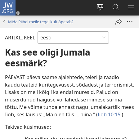
JW.ORG
Logi
sisse
Muuda
Otsi
NÄ
(avab
veebisaidi
saidilt
ME
Mida Piibel meile tegelikult õpetab?
uue
keelt
JW.ORG
akna)
ARTIKLI KEEL
Kas see oligi Jumala
eesmärk?
PÄEVAST päeva saame ajalehtede, teleri ja raadio
kaudu teateid kuritegevusest, sõdadest ja terrorismist.
Lisaks on meil kõigil ka endal muresid. Paljud on
muserdunud haiguse või lähedase inimese surma
tõttu. Me võime tunda ennast nagu jumalakartlik mees
Iiob, kes lausus: „Ma olen täis ... piina.” (
Iiob 10:15
.)
Tekivad küsimused: