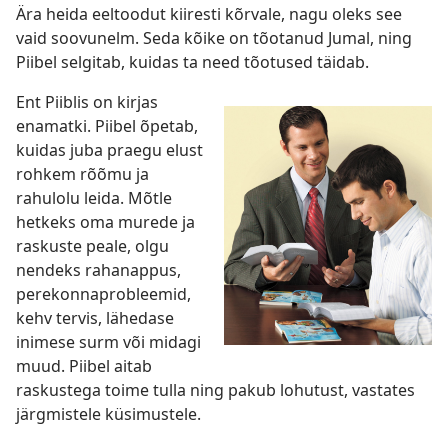
Ära heida eeltoodut kiiresti kõrvale, nagu oleks see
vaid soovunelm. Seda kõike on tõotanud Jumal, ning
Piibel selgitab, kuidas ta need tõotused täidab.
Ent Piiblis on kirjas
enamatki. Piibel õpetab,
kuidas juba praegu elust
rohkem rõõmu ja
rahulolu leida. Mõtle
hetkeks oma murede ja
raskuste peale, olgu
nendeks rahanappus,
perekonnaprobleemid,
kehv tervis, lähedase
inimese surm või midagi
muud. Piibel aitab
raskustega toime tulla ning pakub lohutust, vastates
järgmistele küsimustele.