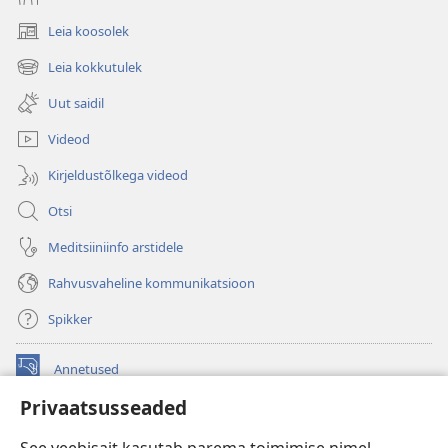
Leia koosolek
(avab
uue
Leia kokkutulek
(avab
akna)
uue
Uut saidil
akna)
Videod
Kirjeldustõlkega videod
Otsi
Meditsiiniinfo arstidele
Rahvusvaheline kommunikatsioon
Spikker
Annetused
(avab
uue
Privaatsusseaded
akna)
Vahitorni VEEBIRAAMATUKOGU
(avab