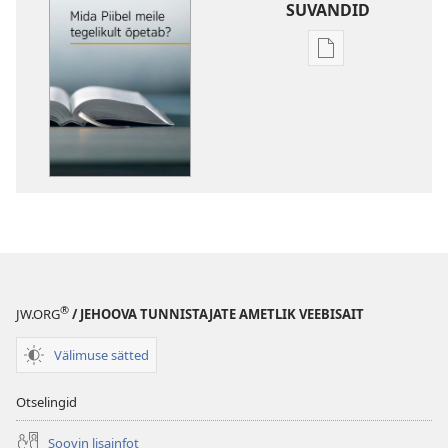
SUVANDID
Väljaannete
allalaadimisvõi
Mida
Piibel
meile
tegelikult
õpetab?
®
JW.ORG
/ JEHOOVA TUNNISTAJATE AMETLIK VEEBISAIT
Välimuse sätted
Otselingid
Soovin lisainfot