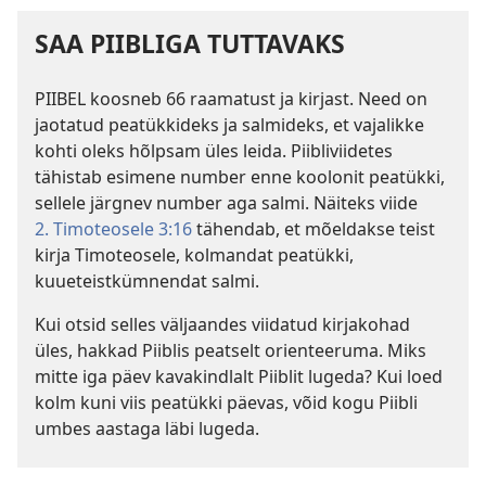
SAA PIIBLIGA TUTTAVAKS
PIIBEL koosneb 66 raamatust ja kirjast. Need on
jaotatud peatükkideks ja salmideks, et vajalikke
kohti oleks hõlpsam üles leida. Piibliviidetes
tähistab esimene number enne koolonit peatükki,
sellele järgnev number aga salmi. Näiteks viide
2. Timoteosele 3:16
tähendab, et mõeldakse teist
kirja Timoteosele, kolmandat peatükki,
kuueteistkümnendat salmi.
Kui otsid selles väljaandes viidatud kirjakohad
üles, hakkad Piiblis peatselt orienteeruma. Miks
mitte iga päev kavakindlalt Piiblit lugeda? Kui loed
kolm kuni viis peatükki päevas, võid kogu Piibli
umbes aastaga läbi lugeda.