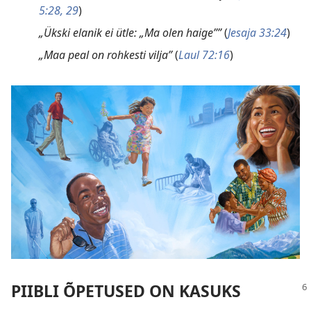
5:28, 29
)
„Ükski elanik ei ütle: „Ma olen haige””
(
Jesaja 33:24
)
„Maa peal on rohkesti vilja”
(
Laul 72:16
)
PIIBLI ÕPETUSED ON KASUKS