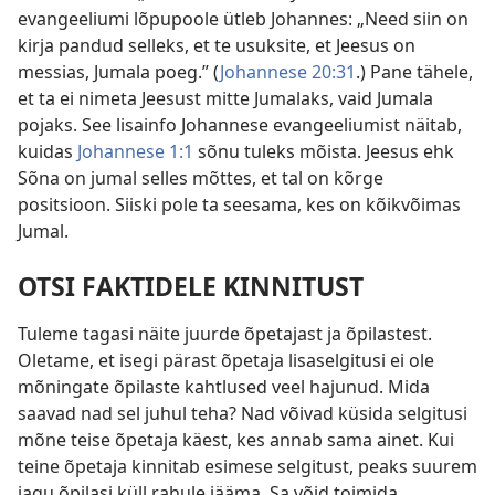
evangeeliumi lõpupoole ütleb Johannes: „Need siin on
kirja pandud selleks, et te usuksite, et Jeesus on
messias, Jumala poeg.” (
Johannese 20:31
.) Pane tähele,
et ta ei nimeta Jeesust mitte Jumalaks, vaid Jumala
pojaks. See lisainfo Johannese evangeeliumist näitab,
kuidas
Johannese 1:1
sõnu tuleks mõista. Jeesus ehk
Sõna on jumal selles mõttes, et tal on kõrge
positsioon. Siiski pole ta seesama, kes on kõikvõimas
Jumal.
OTSI FAKTIDELE KINNITUST
Tuleme tagasi näite juurde õpetajast ja õpilastest.
Oletame, et isegi pärast õpetaja lisaselgitusi ei ole
mõningate õpilaste kahtlused veel hajunud. Mida
saavad nad sel juhul teha? Nad võivad küsida selgitusi
mõne teise õpetaja käest, kes annab sama ainet. Kui
teine õpetaja kinnitab esimese selgitust, peaks suurem
jagu õpilasi küll rahule jääma. Sa võid toimida