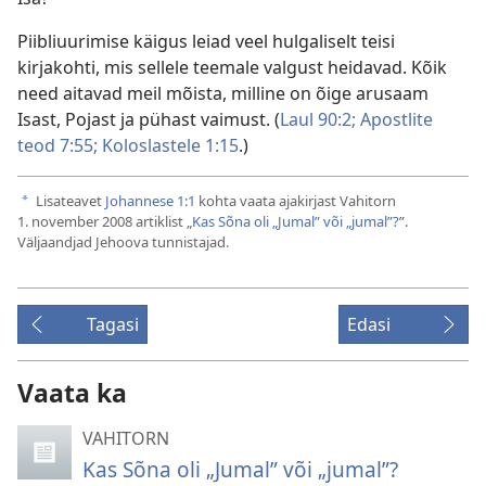
Piibliuurimise käigus leiad veel hulgaliselt teisi
kirjakohti, mis sellele teemale valgust heidavad. Kõik
need aitavad meil mõista, milline on õige arusaam
Isast, Pojast ja pühast vaimust. (
Laul 90:2;
Apostlite
teod 7:55;
Koloslastele 1:15
.)
Lisateavet
Johannese 1:1
kohta vaata ajakirjast Vahitorn
a
1. november 2008 artiklist „
Kas Sõna oli „Jumal” või „jumal”?
”.
Väljaandjad Jehoova tunnistajad.
Tagasi
Edasi
Vaata ka
VAHITORN
Kas Sõna oli „Jumal” või „jumal”?