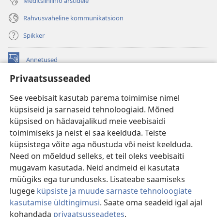
Meditsiiniinfo arstidele
Rahvusvaheline kommunikatsioon
Spikker
Annetused
(avab
uue
Privaatsusseaded
akna)
Vahitorni VEEBIRAAMATUKOGU
(avab
See veebisait kasutab parema toimimise nimel
uue
®
JW Hub
küpsiseid ja sarnaseid tehnoloogiaid. Mõned
akna)
(avab
küpsised on hädavajalikud meie veebisaidi
uue
®
JW Library
akna)
toimimiseks ja neist ei saa keelduda. Teiste
küpsistega võite aga nõustuda või neist keelduda.
Watchtower Library
Need on mõeldud selleks, et teil oleks veebisaiti
mugavam kasutada. Neid andmeid ei kasutata
müügiks ega turunduseks. Lisateabe saamiseks
lugege
küpsiste ja muude sarnaste tehnoloogiate
kasutamise üldtingimusi
. Saate oma seadeid igal ajal
Copyright
© 2026 Watch Tower Bible and Tract Society of Pennsylvania.
KASUTUSTINGIMUSED
|
ANDMEKAITSETINGIMUSED
|
kohandada
privaatsusseadetes
.