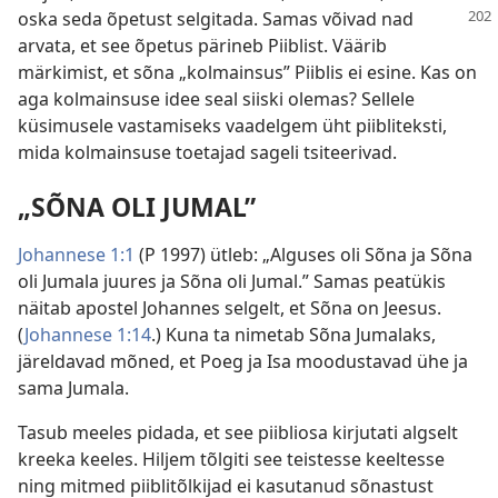
oska seda õpetust selgitada. Samas võivad nad
arvata, et see õpetus pärineb Piiblist. Väärib
märkimist, et sõna „kolmainsus” Piiblis ei esine. Kas on
aga kolmainsuse idee seal siiski olemas? Sellele
küsimusele vastamiseks vaadelgem üht piibliteksti,
mida kolmainsuse toetajad sageli tsiteerivad.
„SÕNA OLI JUMAL”
Johannese 1:1
(P 1997) ütleb: „Alguses oli Sõna ja Sõna
oli Jumala juures ja Sõna oli Jumal.” Samas peatükis
näitab apostel Johannes selgelt, et Sõna on Jeesus.
(
Johannese 1:14
.) Kuna ta nimetab Sõna Jumalaks,
järeldavad mõned, et Poeg ja Isa moodustavad ühe ja
sama Jumala.
Tasub meeles pidada, et see piibliosa kirjutati algselt
kreeka keeles. Hiljem tõlgiti see teistesse keeltesse
ning mitmed piiblitõlkijad ei kasutanud sõnastust