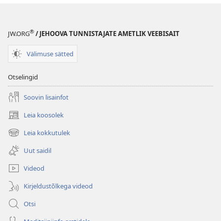
®
JW.ORG
/ JEHOOVA TUNNISTAJATE AMETLIK VEEBISAIT
Välimuse sätted
Otselingid
Soovin lisainfot
Leia koosolek
(avab
uue
Leia kokkutulek
(avab
akna)
uue
Uut saidil
akna)
Videod
Kirjeldustõlkega videod
Otsi