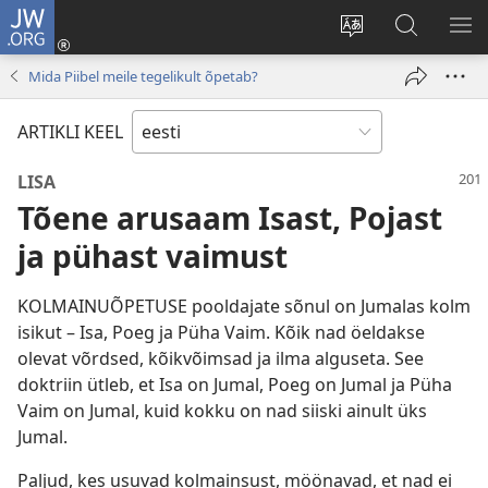
JW.ORG
Logi
sisse
Muuda
Otsi
NÄ
(avab
veebisaidi
saidilt
ME
Mida Piibel meile tegelikult õpetab?
uue
keelt
JW.ORG
akna)
ARTIKLI KEEL
LISA
Tõene arusaam Isast, Pojast
ja pühast vaimust
KOLMAINUÕPETUSE pooldajate sõnul on Jumalas kolm
isikut – Isa, Poeg ja Püha Vaim. Kõik nad öeldakse
olevat võrdsed, kõikvõimsad ja ilma alguseta. See
doktriin ütleb, et Isa on Jumal, Poeg on Jumal ja Püha
Vaim on Jumal, kuid kokku on nad siiski ainult üks
Jumal.
Paljud, kes usuvad kolmainsust, möönavad, et nad ei