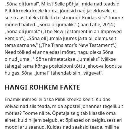
„Sõna oli Jumal”. Miks? Selle põhjal, mida nad teadsid
Piibli kreeka keele kohta, jõudsid nad järeldusele, et
see fraas tuleks tõlkida teistmoodi. Kuidas siis? Toome
mõned näited. „Sõna oli jumalik.” (Jaan Lahe, 2014.)
„Sõna oli jumal.” („The New Testament in an Improved
Version”.) „Sõna oli Jumala juures ja ta oli olemuselt
tema sarnane.” („The Translator’s New Testament”.)
Need tõlked ei anna edasi mõtet, nagu oleks Sõna
olnud Jumal.
Sõna nimetatakse „jumalaks” (väikse
a
tähega) tema kõrge positsiooni tõttu Jehoova loodute
hulgas. Sõna „jumal” tähendab siin „vägevat”.
HANGI ROHKEM FAKTE
Enamik inimesi ei oska Piibli kreeka keelt. Kuidas
võivad nad siis teada, mida apostel Johannes tegelikult
mõtles? Toome näite. Õpetaja selgitab klassile oma
ainet, kuid hiljem selgub, et õpilased on selgitusest eri
moodi aru saanud. Kuidas nad saaksid teada, milline