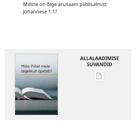
Milline on õige arusaam piiblisalmist
Johannese 1:1?
ALLALAADIMISE
SUVANDID
Väljaannete
allalaadimisvõi
Mida
Piibel
meile
tegelikult
õpetab?