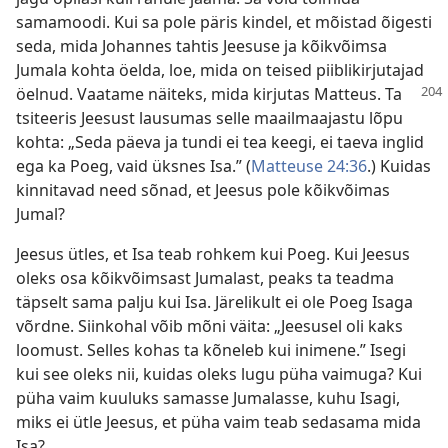
samamoodi. Kui sa pole päris kindel, et mõistad õigesti
seda, mida Johannes tahtis Jeesuse ja kõikvõimsa
Jumala kohta öelda, loe, mida on teised piiblikirjutajad
öelnud. Vaatame näiteks, mida kirjutas
Matteus. Ta
tsiteeris Jeesust lausumas selle maailmaajastu lõpu
kohta: „Seda päeva ja tundi ei tea keegi, ei taeva inglid
ega ka Poeg, vaid üksnes Isa.” (
Matteuse 24:36
.) Kuidas
kinnitavad need sõnad, et Jeesus pole kõikvõimas
Jumal?
Jeesus ütles, et Isa teab rohkem kui Poeg. Kui Jeesus
oleks osa kõikvõimsast Jumalast, peaks ta teadma
täpselt sama palju kui Isa. Järelikult ei ole Poeg Isaga
võrdne. Siinkohal võib mõni väita: „Jeesusel oli kaks
loomust. Selles kohas ta kõneleb kui inimene.” Isegi
kui see oleks nii, kuidas oleks lugu püha vaimuga? Kui
püha vaim kuuluks samasse Jumalasse, kuhu Isagi,
miks ei ütle Jeesus, et püha vaim teab sedasama mida
Isa?