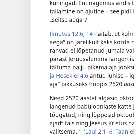
kuningad. Ent nägemus andis 
tallamine on ajutine – see pidi
„seitse aega”?
Ilmutus 12:6,
14
näitab, et kolm
aega” on järelikult kaks korda 
rahvad ei lõpetanud Jumala val
pärast Jeruusalemma langemist.
täituma palju pikema aja jooks
ja
Hesekiel 4:6
antud juhise – i
aja” pikkuseks hoopis 2520
aast
Need 2520 aastat algasid oktoo
langenud babüloonlaste kätte ja
tõugatud, ning lõppesid oktoob
ajad” täis ning Jeesus Kristus
valitsema.
(
Laul 2:1–6;
Taaniel
a