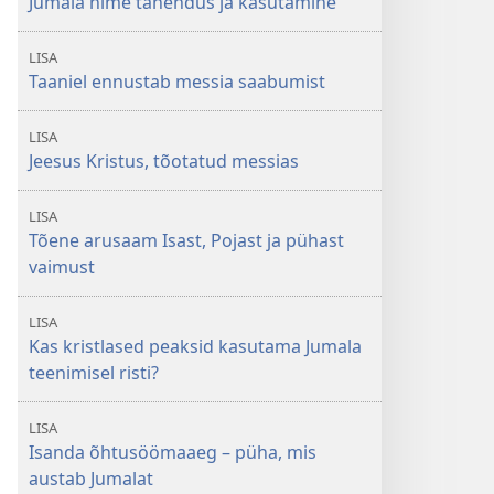
Jumala nime tähendus ja kasutamine
LISA
Taaniel ennustab messia saabumist
LISA
Jeesus Kristus, tõotatud messias
LISA
Tõene arusaam Isast, Pojast ja pühast
vaimust
LISA
Kas kristlased peaksid kasutama Jumala
teenimisel risti?
LISA
Isanda õhtusöömaaeg – püha, mis
austab Jumalat