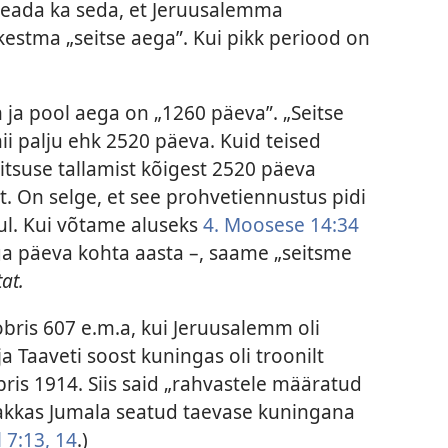
teada ka seda, et Jeruusalemma
 kestma „seitse aega”. Kui pikk periood on
 ja pool aega on „1260 päeva”. „Seitse
nii palju ehk 2520 päeva. Kuid teised
itsuse tallamist kõigest 2520 päeva
 On selge, et see prohvetiennustus pidi
ul. Kui võtame aluseks
4. Moosese 14:34
ga päeva kohta aasta –, saame „seitsme
at.
bris 607 e.m.a, kui Jeruusalemm oli
 Taaveti soost kuningas oli troonilt
ris 1914. Siis said „rahvastele määratud
 hakkas Jumala seatud taevase kuningana
 7:13, 14
.)