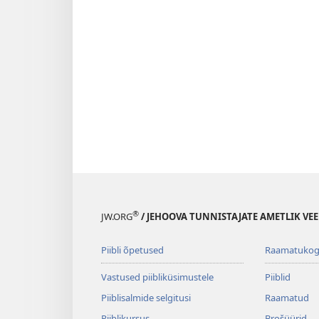
®
JW.ORG
/ JEHOOVA TUNNISTAJATE AMETLIK VEE
Piibli õpetused
Raamatuko
Vastused piibliküsimustele
Piiblid
Piiblisalmide selgitusi
Raamatud
Piiblikursus
Brošüürid