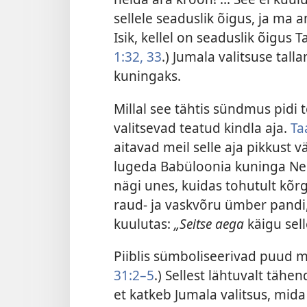
sellele seaduslik õigus, ja ma a
Isik, kellel on seaduslik õigus T
1:32, 33
.) Jumala valitsuse tall
kuningaks.
Millal see tähtis sündmus pidi 
valitsevad teatud kindla aja.
Ta
aitavad meil selle aja pikkust v
lugeda Babüloonia kuninga Ne
nägi unes, kuidas tohutult kõr
raud- ja vaskvõru ümber pandi,
kuulutas:
„Seitse aega
käigu selle
Piiblis sümboliseerivad puud mõ
31:2–5
.) Sellest lähtuvalt tä
et katkeb Jumala valitsus, mid