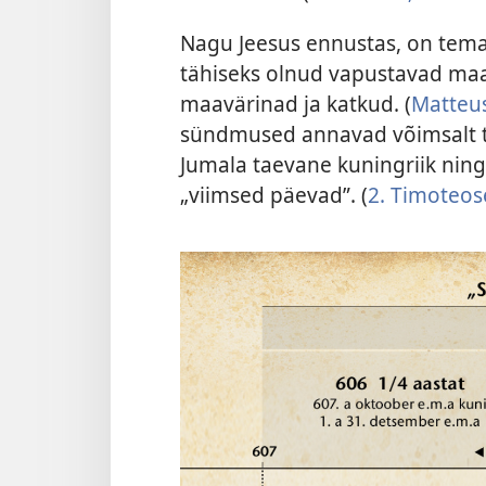
Nagu Jeesus ennustas, on tema
tähiseks olnud vapustavad ma
maavärinad ja katkud. (
Matteus
sündmused annavad võimsalt tun
Jumala taevane kuningriik nin
„viimsed päevad”. (
2. Timoteos