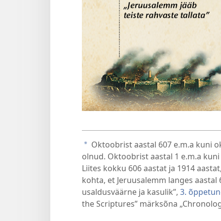
Oktoobrist aastal 607 e.m.a kuni ok
a
olnud. Oktoobrist aastal 1 e.m.a kuni
Liites kokku 606 aastat ja 1914 aasta
kohta, et Jeruusalemm langes aastal 
usaldusväärne ja kasulik”,
3. õppetun
the Scriptures” märksõna „Chronology