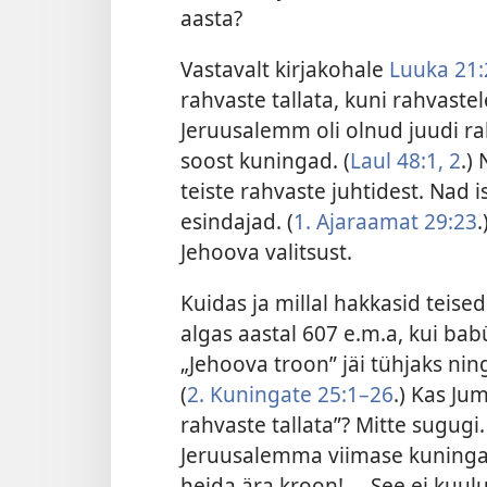
aasta?
Vastavalt kirjakohale
Luuka 21:
rahvaste tallata, kuni rahvaste
Jeruusalemm oli olnud juudi rah
soost kuningad. (
Laul 48:1, 2
.)
teiste rahvaste juhtidest. Nad i
esindajad. (
1. Ajaraamat 29:23
Jehoova valitsust.
Kuidas ja millal hakkasid teise
algas aastal 607 e.m.a, kui ba
„Jehoova troon” jäi tühjaks ning
(
2. Kuningate 25:1–26
.) Kas Jum
rahvaste tallata”? Mitte sugugi
Jeruusalemma viimase kuninga S
heida ära kroon! ... See ei kuul