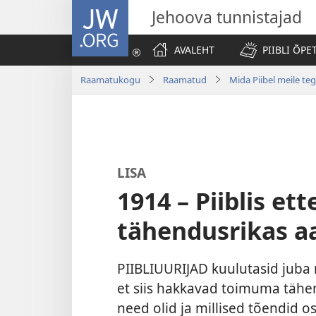
JW.ORG
Jehoova tunnistajad
AVALEHT
PIIBLI ÕPE
Raamatukogu
Raamatud
Mida Piibel meile te
LISA
1914 – Piiblis et
tähendusrikas a
PIIBLIUURIJAD kuulutasid juba
et siis hakkavad toimuma täh
need olid ja millised tõendid os