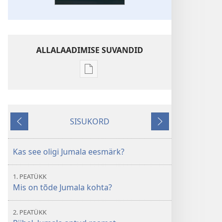
ALLALAADIMISE SUVANDID
Väljaannete
allalaadimisvõimalused
Mida
Piibel
SISUKORD
meile
Tagasi
Edasi
tegelikult
õpetab?
Kas see oligi Jumala eesmärk?
1. PEATÜKK
Mis on tõde Jumala kohta?
2. PEATÜKK