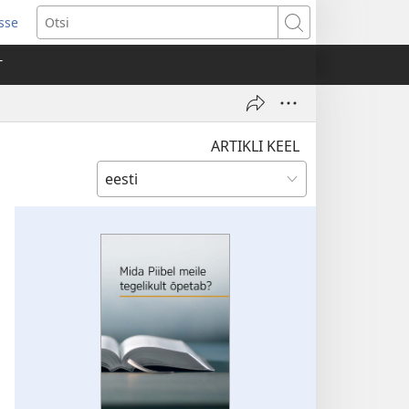
isse
ab
Otsi
T
a)
ARTIKLI KEEL