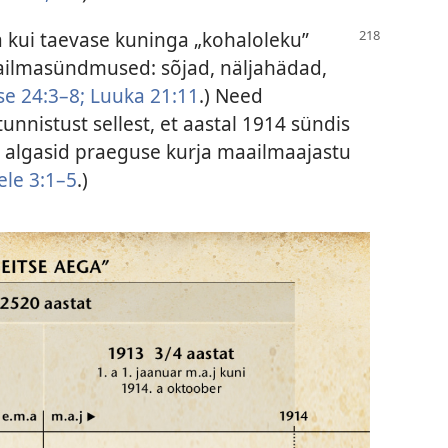
 kui taevase kuninga „kohaloleku”
ailmasündmused: sõjad, näljahädad,
e 24:3–8;
Luuka 21:11
.) Need
nistust sellest, et aastal 1914 sündis
g algasid praeguse kurja maailmaajastu
ele 3:1–5
.)