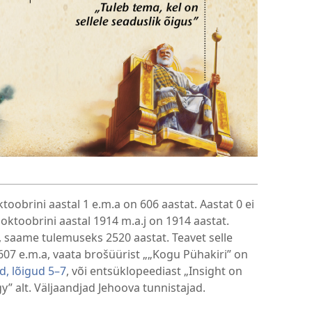
toobrini aastal 1 e.m.a on 606 aastat. Aastat 0 ei
 oktoobrini aastal 1914 m.a.j on 1914 aastat.
t, saame tulemuseks 2520 aastat. Teavet selle
607 e.m.a, vaata brošüürist „„Kogu Pühakiri” on
d, lõigud 5–7
, või entsüklopeediast „Insight on
” alt. Väljaandjad Jehoova tunnistajad.