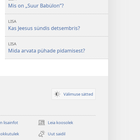
Mis on „Suur Babülon”?
LISA
Kas Jeesus sündis detsembris?
LISA
Mida arvata pühade pidamisest?
Välimuse sätted
n lisainfot
Leia koosolek
(avab
uue
kokkutulek
Uut saidil
akna)