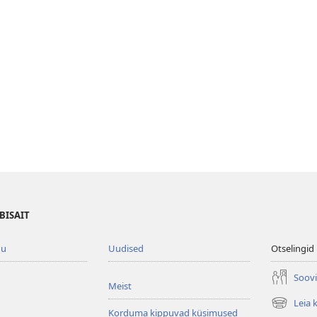
BISAIT
gu
Uudised
Otselingid
Soovi
Meist
Leia 
(avab
Korduma kippuvad küsimused