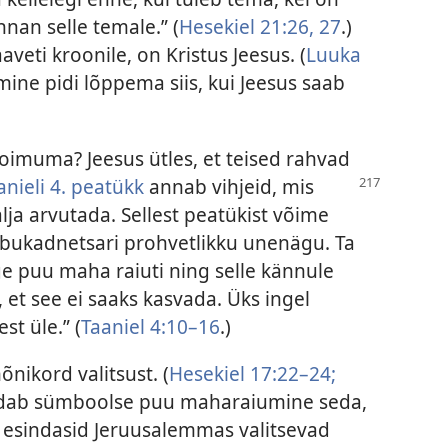
nnan selle temale.” (
Hesekiel 21:26, 27
.)
aaveti kroonile, on Kristus Jeesus. (
Luuka
amine pidi lõppema siis, kui Jeesus saab
toimuma? Jeesus ütles, et teised rahvad
anieli 4. peatükk
annab vihjeid, mis
älja arvutada. Sellest peatükist võime
bukadnetsari prohvetlikku unenägu. Ta
ge puu maha raiuti ning selle kännule
 et see ei saaks kasvada. Üks ingel
st üle.” (
Taaniel 4:10–16
.)
nikord valitsust. (
Hesekiel 17:22–24;
hendab sümboolse puu maharaiumine seda,
a esindasid Jeruusalemmas valitsevad