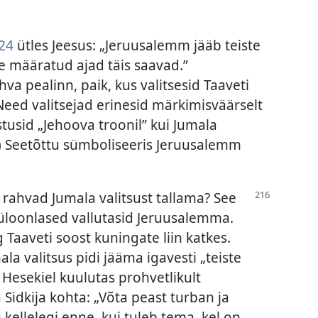
24
ütles Jeesus: „Jeruusalemm jääb teiste
le määratud ajad täis saavad.”
va pealinn, paik, kus valitsesid Taaveti
 Need valitsejad erinesid märkimisväärselt
stusid „Jehoova troonil” kui Jumala
.) Seetõttu sümboliseeris Jeruusalemm
d rahvad Jumala valitsust tallama? See
büloonlased vallutasid Jeruusalemma.
 Taaveti soost kuningate liin katkes.
ala valitsus pidi jääma igavesti „teiste
. Hesekiel kuulutas prohvetlikult
idkija kohta: „Võta peast turban ja
u kellelegi enne, kui tuleb tema, kel on