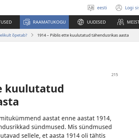
eesti
Logi s
Vali
(av
keel
uue
TUSED
RAAMATUKOGU
UUDISED
MEIS
akn
gelikult õpetab?
1914 – Piiblis ette kuulutatud tähendusrikas aasta
te kuulutatud
asta
 mitukümmend aastat enne aastat 1914,
endusrikkad sündmused. Mis sündmused
utavad sellele, et aasta 1914 oli tähtis