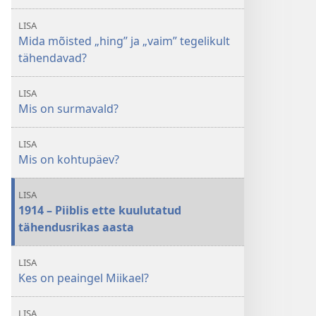
LISA
Mida mõisted „hing” ja „vaim” tegelikult
tähendavad?
LISA
Mis on surmavald?
LISA
Mis on kohtupäev?
LISA
1914 – Piiblis ette kuulutatud
tähendusrikas aasta
LISA
Kes on peaingel Miikael?
LISA