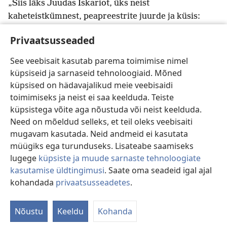
„Siis läks Juudas Iskariot, üks neist
kaheteistkümnest, peapreestrite juurde ja küsis:
„Mis te mulle annate, kui ma ta teile välja annan?”
Privaatsusseaded
Nad lubasid anda talle 30 hõbetükki.”
See veebisait kasutab parema toimimise nimel
Matteuse 26:14, 15;
27:5
küpsiseid ja sarnaseid tehnoloogiaid. Mõned
küpsised on hädavajalikud meie veebisaidi
toimimiseks ja neist ei saa keelduda. Teiste
Tagasi
Edasi
küpsistega võite aga nõustuda või neist keelduda.
Need on mõeldud selleks, et teil oleks veebisaiti
mugavam kasutada. Neid andmeid ei kasutata
müügiks ega turunduseks. Lisateabe saamiseks
Selle väljaande autoriõigused
lugege
küpsiste ja muude sarnaste tehnoloogiate
kasutamise üldtingimusi
. Saate oma seadeid igal ajal
Copyright
© 2026 Watch Tower Bible and Tract Society of
Pennsylvania.
kohandada
privaatsusseadetes
.
Õ
KASUTUSTINGIMUSED
|
ANDMEKAITSETINGIMUSED
|
PRIVAATSUSSEADED
Nõustu
Keeldu
Kohanda