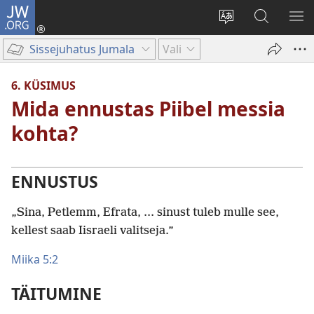
JW.ORG
Logi
sisse
Muuda
Otsi
NÄ
(avab
veebisaidi
saidilt
ME
Sissejuhatus Jumala Sõnale
Vali
uue
keelt
JW.ORG
akna)
6. KÜSIMUS
Mida ennustas Piibel messia
kohta?
ENNUSTUS
„Sina, Petlemm, Efrata, ... sinust tuleb mulle see,
kellest saab Iisraeli valitseja.”
Miika 5:2
TÄITUMINE