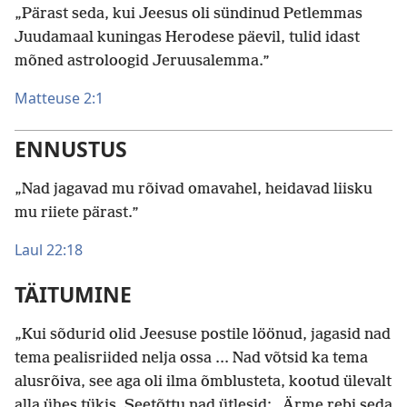
„Pärast seda, kui Jeesus oli sündinud Petlemmas
Juudamaal kuningas Herodese päevil, tulid idast
mõned astroloogid Jeruusalemma.”
Matteuse 2:1
ENNUSTUS
„Nad jagavad mu rõivad omavahel, heidavad liisku
mu riiete pärast.”
Laul 22:18
TÄITUMINE
„Kui sõdurid olid Jeesuse postile löönud, jagasid nad
tema pealisriided nelja ossa ... Nad võtsid ka tema
alusrõiva, see aga oli ilma õmblusteta, kootud ülevalt
alla ühes tükis. Seetõttu nad ütlesid: „Ärme rebi seda