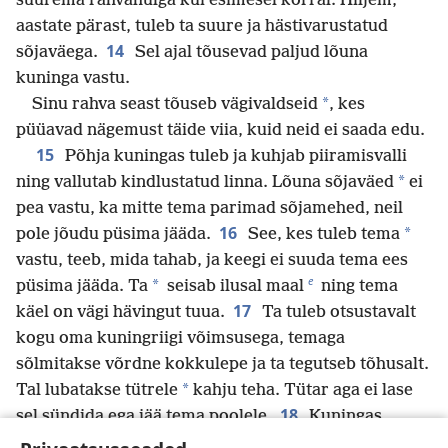
suurema rahvahulga kui esimesel korral. Hiljem,
aastate pärast, tuleb ta suure ja hästivarustatud
14
sõjaväega.
Sel ajal tõusevad paljud lõuna
kuninga vastu.
*
Sinu rahva seast tõuseb vägivaldseid
, kes
püüavad nägemust täide viia, kuid neid ei saada edu.
15
Põhja kuningas tuleb ja kuhjab piiramisvalli
*
ning vallutab kindlustatud linna. Lõuna sõjaväed
ei
pea vastu, ka mitte tema parimad sõjamehed, neil
16
*
pole jõudu püsima jääda.
See, kes tuleb tema
vastu, teeb, mida tahab, ja keegi ei suuda tema ees
e
*
püsima jääda. Ta
seisab ilusal maal
ning tema
17
käel on vägi hävingut tuua.
Ta tuleb otsustavalt
kogu oma kuningriigi võimsusega, temaga
sõlmitakse võrdne kokkulepe ja ta tegutseb tõhusalt.
*
Tal lubatakse tütrele
kahju teha. Tütar aga ei lase
18
sel sündida ega jää tema poolele.
Kuningas
pöörab oma näo rannikualade poole ja vallutab