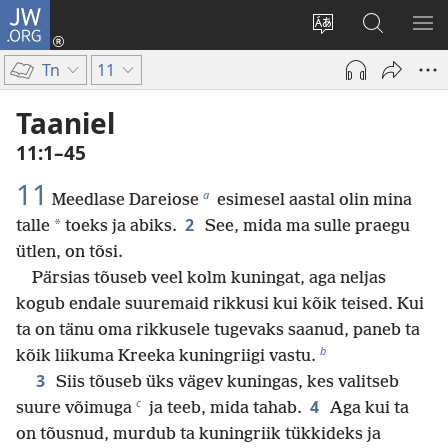
JW.ORG
Logi
sisse
Muuda
Otsi
NÄ
(avab
veebisaidi
saidilt
ME
Tn
11
uue
keelt
JW.ORG
akna)
Taaniel
11:1–45
11
a
Meedlase Dareiose
esimesel aastal olin mina
2
*
talle
toeks ja abiks.
See, mida ma sulle praegu
ütlen, on tõsi.
Pärsias tõuseb veel kolm kuningat, aga neljas
kogub endale suuremaid rikkusi kui kõik teised. Kui
ta on tänu oma rikkusele tugevaks saanud, paneb ta
b
kõik liikuma Kreeka kuningriigi vastu.
3
Siis tõuseb üks vägev kuningas, kes valitseb
c
4
suure võimuga
ja teeb, mida tahab.
Aga kui ta
on tõusnud, murdub ta kuningriik tükkideks ja