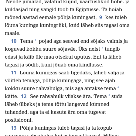
Nende jumalad, valatud kujud, väärtuslikud hõbe- ja
kuldasjad ning vangid toob ta Egiptusse. Ta hoiab
9
mõned aastad eemale põhja kuningast,
kes tuleb
lõuna kuninga kuningriiki, kuid läheb siis tagasi oma
maale.
10
*
Tema
pojad aga seavad end sõjaks valmis ja
*
koguvad kokku suure sõjaväe. Üks neist
tungib
edasi ja käib üle maa otsekui uputus. Ent ta läheb
tagasi ja sõdib, kuni jõuab oma kindlusse.
11
Lõuna kuningas saab tigedaks, läheb välja ja
võitleb temaga, põhja kuningaga, ning see ajab
*
kokku suure rahvahulga, mis aga antakse tema
12
*
kätte.
See rahvahulk viiakse ära. Tema
süda
läheb ülbeks ja tema tõttu langevad kümned
tuhanded, aga ta ei kasuta ära oma tugevat
positsiooni.
13
Põhja kuningas tuleb tagasi ja ta kogub