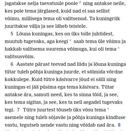
d
jagatakse nelja taevatuule poole
ning antakse neile,
kes pole tema järglased, kuid nad ei saa sellist
võimu, millisega tema oli valitsenud. Ta kuningriik
juuritakse välja ja see läheb teistele.
5
Lõuna kuningas, kes on üks tolle juhtidest,
*
muutub tugevaks, aga keegi
saab tema üle võimu ja
*
hakkab valitsema suurema võimuga, kui oli tema
valitsusvõim.
6
Aastate pärast teevad nad liidu ja lõuna kuninga
tütar tuleb põhja kuninga juurde, et sõlmida võrdne
kokkulepe. Kuid tütre käsivarre jõud ei säili ning
kuningas ei jää püsima ega tema käsivars. Tütar
antakse ära, samuti need, kes ta sinna tõid, ja see,
kes tema sigitas, ja see, kes ta neil aegadel tugevaks
7
*
tegi.
Tütre juurtest tõuseb üks võsu tema
asemele ning tuleb sõjaväe ja põhja kuninga kindluse
8
vastu, tegutseb nende vastu ning võidab nad ära.