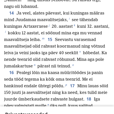
*
„Aamen!”
ning ülistas Jehoovat. Ja rahvas tegi,
nagu oli lubanud.
14
Ja veel, alates päevast, kui kuningas määras
i
mind Juudamaa maavalitsejaks,
see tähendab
j
k
kuningas Artaxerxese
20. aastast
kuni 32. aastani,
l
kokku 12 aastat, ei söönud mina ega mu vennad
m
15
maavalitseja leiba.
Seevastu varasemad
maavalitsejad olid rahvast koormanud ning võtnud
*
leiva ja veini jaoks iga päev 40 seeklit
hõbedat. Ka
nende teenrid olid rahvast rõhunud. Mina aga pole
n
o
jumalakartuse
pärast nii teinud.
16
Pealegi lõin ma kaasa müüritöödes ja panin
seda tööd tegema ka kõik oma teenrid. Me ei
p
17
hankinud endale ühtegi põldu.
Minu lauas sõid
150 juuti ja asevalitsejat ning ka need, kes tulid meie
18
juurde ümberkaudsete rahvaste hulgast.
Iga
*
päev valmistati mulle
üks pull, kuus valitud
lammast ning linde. Samuti oli meil iga kümne päeva