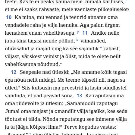
f
teete. Kas te ei peaks käima meie Jumala kartuses,
et me ei saaks rahvaste, meie vaenlaste pilkealuseks?
10
Ka mina, mu vennad ja teenrid anname oma
vendadele raha ja vilja laenuks. Aga palun ärgem
g
11
laenakem enam vaheltkasuga.
Andke neile
h
juba täna tagasi nende põllud,
viinamäed,
*
oliivisalud ja majad ning ka see sajandik
rahast,
viljast, värskest veinist ja õlist, mida te olete neilt
vaheltkasuna nõudnud.”
12
Seepeale nad ütlesid: „Me anname kõik tagasi
ega nõua neilt midagi. Me teeme täpselt nii, nagu sa
ütled.” Siis kutsusin ma preestrid ja lasin süüdlastel
13
vanduda, et nad peavad sõna.
Ka raputasin ma
oma riidevolte ja ütlesin: „Samamoodi raputagu
Jumal oma majast ja omandilt välja igaüks, kes seda
tõotust ei täida. Nõnda raputatagu see inimene välja
ja ta jäägu kõigest ilma!” Terve kogudus vastas: