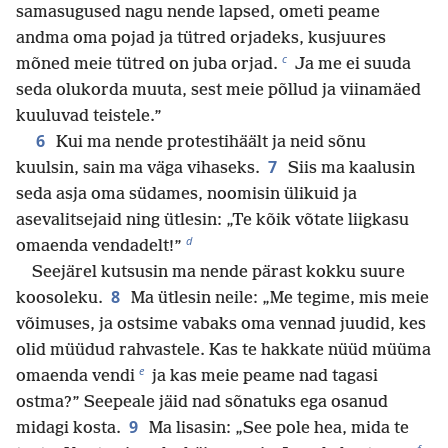
samasugused nagu nende lapsed, ometi peame
andma oma pojad ja tütred orjadeks, kusjuures
c
mõned meie tütred on juba orjad.
Ja me ei suuda
seda olukorda muuta, sest meie põllud ja viinamäed
kuuluvad teistele.”
6
Kui ma nende protestihäält ja neid sõnu
7
kuulsin, sain ma väga vihaseks.
Siis ma kaalusin
seda asja oma südames, noomisin ülikuid ja
asevalitsejaid ning ütlesin: „Te kõik võtate liigkasu
d
omaenda vendadelt!”
Seejärel kutsusin ma nende pärast kokku suure
8
koosoleku.
Ma ütlesin neile: „Me tegime, mis meie
võimuses, ja ostsime vabaks oma vennad juudid, kes
olid müüdud rahvastele. Kas te hakkate nüüd müüma
e
omaenda vendi
ja kas meie peame nad tagasi
ostma?” Seepeale jäid nad sõnatuks ega osanud
9
midagi kosta.
Ma lisasin: „See pole hea, mida te