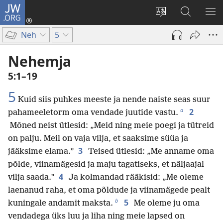
JW.ORG
Logi
sisse
Muuda
Otsi
NÄ
(avab
veebisaidi
saidilt
ME
Neh
5
uue
keelt
JW.ORG
akna)
Nehemja
5:1–19
5
Kuid siis puhkes meeste ja nende naiste seas suur
a
2
pahameeletorm oma vendade juutide vastu.
Mõned neist ütlesid: „Meid ning meie poegi ja tütreid
on palju. Meil on vaja vilja, et saaksime süüa ja
3
jääksime elama.”
Teised ütlesid: „Me anname oma
põlde, viinamägesid ja maju tagatiseks, et näljaajal
4
vilja saada.”
Ja kolmandad rääkisid: „Me oleme
laenanud raha, et oma põldude ja viinamägede pealt
b
5
kuningale andamit maksta.
Me oleme ju oma
vendadega üks luu ja liha ning meie lapsed on