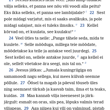
Jeesus kõneles neile veel: „Kas lamp tuuakse
välja selleks, et panna see nõu või voodi alla peitu?
t
22
Eks ikka selleks, et panna see lambijalale?
Sest
pole midagi varjatut, mis ei saaks avalikuks, ja pole
u
23
midagi salajast, mis ei tuleks ilmsiks.
Kellel
v
kõrvad on, et kuulata, see kuulaku!”
24
Veel ütles ta neile: „Pange tähele seda, mida te
w
kuulete.
Selle mõõduga, millega teie mõõdate,
25
mõõdetakse ka teile ja antakse veel juurdegi.
õ
Sest kellel on, sellele antakse juurde,
aga kellel ei
ä
ole, sellelt võetakse ära seegi, mis tal on.”
26
Jeesus jätkas: „Jumala kuningriigiga on
samamoodi nagu sellega, kui mees külvab seemne
27
põllule.
Öösel ta magab ja päeval tõuseb üles
ning seemnest tärkab ja kasvab taim, ilma et ta teaks,
28
kuidas.
Maa kannab vilja iseenesest ja järk-
järgult: esmalt on oras, siis pea, lõpuks valmis terad
29
viljapeas.
Aga niipea kui vili on valminud, pistab