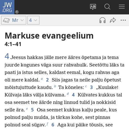
JW.ORG
Logi
sisse
Muuda
Otsi
NÄ
(avab
veebisaidi
saidilt
ME
Mr
4
uue
keelt
JW.ORG
akna)
Markuse evangeelium
4:1–41
4
Jeesus hakkas jälle mere ääres õpetama ja tema
juurde kogunes väga suur rahvahulk. Seetõttu läks ta
paati ja istus selles, kaldast eemal, kogu rahvas aga
a
2
oli mere kaldal.
Siis jagas ta neile palju õpetust
b
c
3
mõistujuttude kaudu.
Ta kõneles:
„Kuulake!
d
4
Külvaja läks välja külvama.
Külvates kukkus tal
osa seemet tee äärde ning linnud tulid ja nokkisid
e
5
selle ära.
Osa seemet kukkus kalju peale, kus
polnud palju mulda, ja tärkas kohe, sest pinnas
f
6
polnud seal sügav.
Aga kui päike tõusis, see