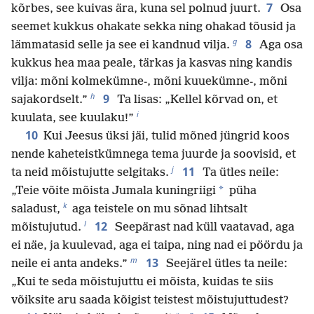
7
kõrbes, see kuivas ära, kuna sel polnud juurt.
Osa
seemet kukkus ohakate sekka ning ohakad tõusid ja
g
8
lämmatasid selle ja see ei kandnud vilja.
Aga osa
kukkus hea maa peale, tärkas ja kasvas ning kandis
vilja: mõni kolmekümne-, mõni kuuekümne-, mõni
h
9
sajakordselt.”
Ta lisas: „Kellel kõrvad on, et
i
kuulata, see kuulaku!”
10
Kui Jeesus üksi jäi, tulid mõned jüngrid koos
nende kaheteistkümnega tema juurde ja soovisid, et
j
11
ta neid mõistujutte selgitaks.
Ta ütles neile:
*
„Teie võite mõista Jumala kuningriigi
püha
k
saladust,
aga teistele on mu sõnad lihtsalt
l
12
mõistujutud.
Seepärast nad küll vaatavad, aga
ei näe, ja kuulevad, aga ei taipa, ning nad ei pöördu ja
m
13
neile ei anta andeks.”
Seejärel ütles ta neile:
„Kui te seda mõistujuttu ei mõista, kuidas te siis
võiksite aru saada kõigist teistest mõistujuttudest?