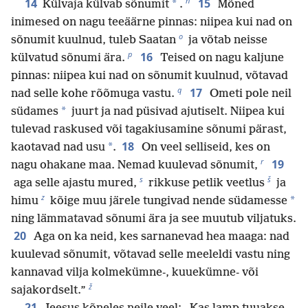
n
14
15
*
Külvaja külvab sõnumit
.
Mõned
inimesed on nagu teeäärne pinnas: niipea kui nad on
o
sõnumit kuulnud, tuleb Saatan
ja võtab neisse
p
16
külvatud sõnumi ära.
Teised on nagu kaljune
pinnas: niipea kui nad on sõnumit kuulnud, võtavad
q
17
nad selle kohe rõõmuga vastu.
Ometi pole neil
*
südames
juurt ja nad püsivad ajutiselt. Niipea kui
tulevad raskused või tagakiusamine sõnumi pärast,
18
*
kaotavad nad usu
.
On veel selliseid, kes on
r
19
nagu ohakane maa. Nemad kuulevad sõnumit,
s
š
aga selle ajastu mured,
rikkuse petlik veetlus
ja
z
*
himu
kõige muu järele tungivad nende südamesse
ning lämmatavad sõnumi ära ja see muutub viljatuks.
20
Aga on ka neid, kes sarnanevad hea maaga: nad
kuulevad sõnumit, võtavad selle meeleldi vastu ning
kannavad vilja kolmekümne-, kuuekümne- või
ž
sajakordselt.”
21