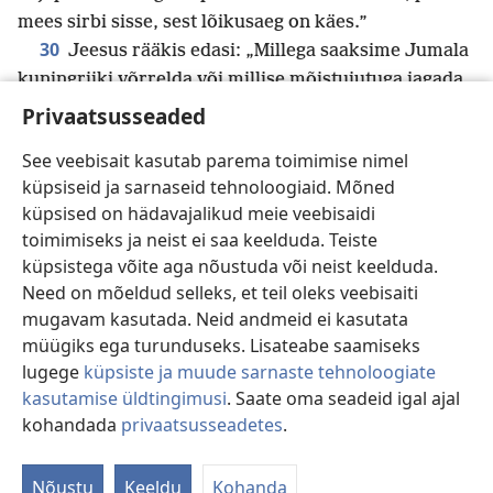
mees sirbi sisse, sest lõikusaeg on käes.”
30
Jeesus rääkis edasi: „Millega saaksime Jumala
kuningriiki võrrelda või millise mõistujutuga jagada
31
selle kohta õpetust?
See on nagu sinepiseeme,
Privaatsusseaded
mis külvamise ajal on pisim kõigist seemnetest maa
See veebisait kasutab parema toimimise nimel
ö
32
peal.
Aga kui see on külvatud, läheb see
küpsiseid ja sarnaseid tehnoloogiaid. Mõned
kasvama ja sirgub suuremaks kui kõik teised
küpsised on hädavajalikud meie veebisaidi
*
aiataimed
ning kasvatab suured oksad, nii et linnud
toimimiseks ja neist ei saa keelduda. Teiste
saavad selle varjus elada.”
küpsistega võite aga nõustuda või neist keelduda.
33
Jeesus kuulutas Jumala sõna paljude selliste
Need on mõeldud selleks, et teil oleks veebisaiti
ü
mõistujuttude
kaudu, niipalju kui suudeti aru
mugavam kasutada. Neid andmeid ei kasutata
34
saada.
Õigupoolest ei rääkinud ta ilma
müügiks ega turunduseks. Lisateabe saamiseks
mõistujututa midagi, kuid jüngritega omavahel olles
lugege
küpsiste ja muude sarnaste tehnoloogiate
x
selgitas ta neile kõik ära.
kasutamise üldtingimusi
. Saate oma seadeid igal ajal
35
Sama päeva õhtul ütles Jeesus neile: „Lähme
kohandada
privaatsusseadetes
.
Õ
y
36
teisele kaldale.”
Lasknud rahval ära minna,
*
võtsid nad ta kohe paati ja lahkusid. Seal
oli veel
Nõustu
Keeldu
Kohanda