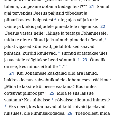
sinu juurde küsima: „Kas sina oled see, kes pidi
21
tulema, või peame ootama kedagi teist?””
Samal
ajal tervendas Jeesus paljusid tõbedest ja
n
piinarikastest haigustest
ning ajas välja kurje
22
vaime ja kinkis paljudele pimedatele nägemise.
Jeesus vastas neile: „Minge ja teatage Johannesele,
o
mida te olete näinud ja kuulnud: pimedad näevad,
jalust vigased kõnnivad, pidalitõbised saavad
p
puhtaks, kurdid kuulevad,
surnud äratatakse üles
q
23
ja vaestele räägitakse head sõnumit.
Õnnelik
r
*
on see, kes minus ei kahtle
.”
24
Kui Johannese käskjalad olid ära läinud,
hakkas Jeesus rahvahulkadele Johannesest rääkima:
„Mida te läksite kõrbesse vaatama? Kas tuules
s
25
õõtsuvat pilliroogu?
Mida te siis läksite
*
vaatama? Kas uhkeisse
rõivaisse riietatud inimest?
š
Eks need, kes kannavad uhkeid rõivaid ja elavad
26
luksuses, ole kuningakodades.
Tõepoolest, mida