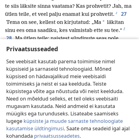
te siis läksite sinna vaatama? Kas prohvetit? Jah, ma
z
27
ütlen teile, et veel palju enamat kui prohvetit.
*
Tema on see, kellest on kirjutatud: „Ma
läkitan
ž
sinu ees oma saadiku, kes valmistab ette su tee.”
28
Ma ütlen teile: naistest sündinute seas pole
kedagi suuremat Johannesest, ent väikseim Jumala
Privaatsusseaded
t
29
*
kuningriigis
on temast suurem.”
Kui kogu
See veebisait kasutab parema toimimise nimel
rahvas ja maksukogujad seda kuulsid, tunnistasid
küpsiseid ja sarnaseid tehnoloogiaid. Mõned
nad, et Jumal on õiglane, sest nad olid lasknud end
küpsised on hädavajalikud meie veebisaidi
u
30
Johannesel ristida.
Kuna aga variserid ja
toimimiseks ja neist ei saa keelduda. Teiste
seadusetundjad suhtusid põlgusega neile teada antud
küpsistega võite aga nõustuda või neist keelduda.
v
*
Jumala tahtesse
,
ei olnud nad lasknud end
Need on mõeldud selleks, et teil oleks veebisaiti
Johannesel ristida.
mugavam kasutada. Neid andmeid ei kasutata
31
„Kellega ma peaksin võrdlema selle põlvkonna
müügiks ega turunduseks. Lisateabe saamiseks
w
32
inimesi, kellega nad sarnanevad?
Nad on nagu
lugege
küpsiste ja muude sarnaste tehnoloogiate
lapsed, kes istuvad turul ja hõikavad üksteisele: „Me
kasutamise üldtingimusi
. Saate oma seadeid igal ajal
mängisime teile vilepilli, aga teie ei tantsinud! Me
kohandada
privaatsusseadetes
.