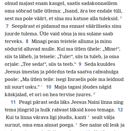
olnud majast enam kaugel, saatis sadakonnaülem
oma sõbrad talle ütlema: „Isand, ära tee endale tüli,
b
sest ma pole väärt, et sina mu katuse alla tuleksid.
7
Seepärast ei pidanud ma ennast vääriliseks sinu
juurde tulema. Ütle vaid sõna ja mu sulane saab
8
terveks.
Minagi pean teistele alluma ja minu
sõdurid alluvad mulle. Kui ma ütlen ühele: „Mine!”,
siis ta läheb, ja teisele: „Tule!”, siis ta tuleb, ja oma
9
orjale: „Tee seda!”, siis ta teeb.”
Seda kuuldes
Jeesus imestas ja pöördus teda saatva rahvahulga
poole: „Ma ütlen teile: isegi Iisraelis pole ma leidnud
c
10
nii suurt usku.”
Majja tagasi jõudes nägid
d
käskjalad, et ori on hea tervise juures.
11
Peagi pärast seda läks Jeesus Naini linna ning
12
tema jüngrid ja hulk rahvast läksid koos temaga.
*
Kui ta linna värava ligi jõudis, kanti
sealt välja
e
surnut, oma ema ainsat poega.
See naine oli lesk ja