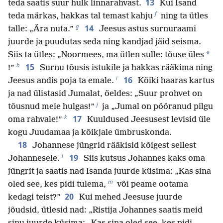
13
teda saatis suur hulk linnarahvast.
Kui Isand
f
teda märkas, hakkas tal temast kahju
ning ta ütles
g
14
talle: „Ära nuta.”
Jeesus astus surnuraami
juurde ja puudutas seda ning kandjad jäid seisma.
*
Siis ta ütles: „Noormees, ma ütlen sulle: tõuse üles
h
15
!”
Surnu tõusis istukile ja hakkas rääkima ning
i
16
Jeesus andis poja ta emale.
Kõiki haaras kartus
ja nad ülistasid Jumalat, öeldes: „Suur prohvet on
j
tõusnud meie hulgas!”
ja „Jumal on pööranud pilgu
k
17
oma rahvale!”
Kuuldused Jeesusest levisid üle
kogu Juudamaa ja kõikjale ümbruskonda.
18
Johannese jüngrid rääkisid kõigest sellest
l
19
Johannesele.
Siis kutsus Johannes kaks oma
jüngrit ja saatis nad Isanda juurde küsima: „Kas sina
m
oled see, kes pidi tulema,
või peame ootama
20
kedagi teist?”
Kui mehed Jeesuse juurde
jõudsid, ütlesid nad: „Ristija Johannes saatis meid