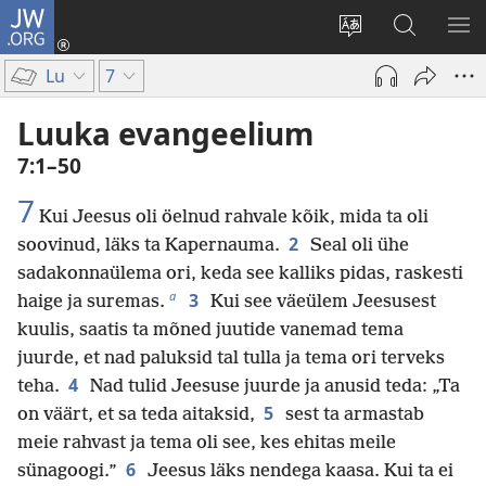
JW.ORG
Logi
sisse
Muuda
Otsi
NÄ
(avab
veebisaidi
saidilt
ME
Lu
7
uue
keelt
JW.ORG
akna)
Luuka evangeelium
7:1–50
7
Kui Jeesus oli öelnud rahvale kõik, mida ta oli
2
soovinud, läks ta Kapernauma.
Seal oli ühe
sadakonnaülema ori, keda see kalliks pidas, raskesti
a
3
haige ja suremas.
Kui see väeülem Jeesusest
kuulis, saatis ta mõned juutide vanemad tema
juurde, et nad paluksid tal tulla ja tema ori terveks
4
teha.
Nad tulid Jeesuse juurde ja anusid teda: „Ta
5
on väärt, et sa teda aitaksid,
sest ta armastab
meie rahvast ja tema oli see, kes ehitas meile
6
sünagoogi.”
Jeesus läks nendega kaasa. Kui ta ei