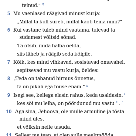
g
teinud.”
5
Mu vaenlased räägivad minust kurja:
„Millal ta küll sureb, millal kaob tema nimi?”
6
Kui vastane tuleb mind vaatama, tulevad ta
südamest võltsid sõnad.
Ta otsib, mida halba öelda,
siis läheb ja räägib seda kõigile.
7
Kõik, kes mind vihkavad, sosistavad omavahel,
sepitsevad mu vastu kurja, öeldes:
8
„Teda on tabanud hirmus õnnetus,
h
ta on pikali ega tõuse enam.”
i
9
Isegi see, kellega elasin rahus, keda usaldasin,
j
*
kes sõi mu leiba, on pöördunud mu vastu
.
10
Aga sina, Jehoova, ole mulle armuline ja tõsta
mind üles,
et võiksin neile tasuda.
11
Sellest ma tean, et olen sulle meeltmööda,