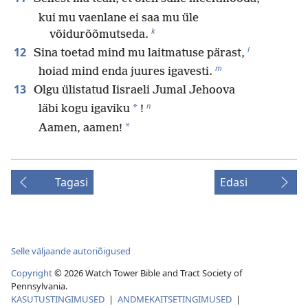
kui mu vaenlane ei saa mu üle
k
võidurõõmutseda.
l
12
Sina toetad mind mu laitmatuse pärast,
m
hoiad mind enda juures igavesti.
13
Olgu ülistatud Iisraeli Jumal Jehoova
n
*
läbi kogu igaviku
!
*
Aamen, aamen!
Tagasi
Edasi
Selle väljaande autoriõigused
Copyright
©
2026
Watch Tower Bible and Tract Society of
Pennsylvania.
KASUTUSTINGIMUSED
|
ANDMEKAITSETINGIMUSED
|