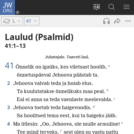
JW.ORG
Logi
sisse
Muuda
Otsi
NÄ
(avab
veebisaidi
saidilt
ME
L
41
uue
keelt
JW.ORG
akna)
Laulud (Psalmid)
41:1–13
Juhatajale. Taaveti laul.
41
a
Õnnelik on igaüks, kes viletsast hoolib,
õnnetuspäeval Jehoova päästab ta.
2
Jehoova valvab teda ja hoiab elus.
b
Ta kuulutatakse õnnelikuks maa peal.
c
Eal ei anna sa teda vaenlaste meelevalda.
d
3
Jehoova toetab teda haigevoodis.
Sa hoolitsed tema eest, kui ta haigeks jääb.
e
4
Ma ütlesin: „Oo, Jehoova, ole mulle armuline!
f
Tee mind terveks,
sest olen su vastu pattu