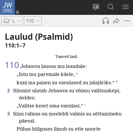
JW.ORG
Logi
sisse
Muuda
Otsi
NÄ
(avab
veebisaidi
saidilt
ME
L
110
uue
keelt
JW.ORG
akna)
Laulud (Psalmid)
110:1–7
Taaveti laul.
110
Jehoova lausus mu isandale:
a
„Istu mu paremale käele,
b
kuni ma panen su vaenlased su jalajäriks.”
2
Siionist ulatab Jehoova su võimu valitsuskepi,
öeldes:
c
„Valitse keset oma vaenlasi.”
3
Sinu rahvas on meeleldi valmis su sõttamineku
päeval.
Pühas hiilguses ilmub su ette noorte