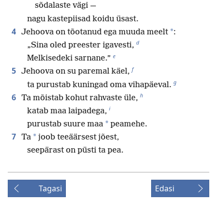
sõdalaste vägi —
nagu kastepiisad koidu üsast.
4
*
Jehoova on tõotanud ega muuda meelt
:
d
„Sina oled preester igavesti,
e
Melkisedeki sarnane.”
f
5
Jehoova on su paremal käel,
g
ta purustab kuningad oma vihapäeval.
h
6
Ta mõistab kohut rahvaste üle,
i
katab maa laipadega,
*
purustab suure maa
peamehe.
7
*
Ta
joob teeäärsest jõest,
seepärast on püsti ta pea.
Tagasi
Edasi