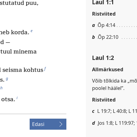
Laul 1:1
stutatud puu,
Ristviited
a
Õp 4:14
e
äheb korda.
b
Õp 22:10
ed —
e tuul minema
Laul 1:2
f
Allmärkused
d seisma kohtus
g
s.
Võib tõlkida ka „mõ
poolel häälel”.
h
i
 otsa.
Ristviited
c
L 19:7; L 40:8; L 1
d
Jos 1:8; L 119:97;
Edasi