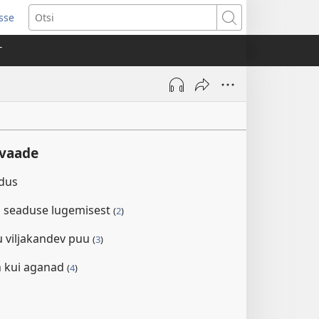
isse
ab
Otsi
T
a)
evaade
ndus
 seaduse lugemisest
(
2
)
 viljakandev puu
(
3
)
n kui aganad
(
4
)