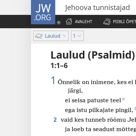
JW.ORG
Jehoova tunnistajad
AVALEHT
PIIBLI ÕPE
Laulud
1
Laulud (Psalmid)
1:1–6
1
Õnnelik on inimene, kes ei 
järgi,
a
ei seisa patuste teel
ega istu pilkajate pingil,
2
vaid kes tunneb rõõmu Je
ja loeb ta seadust mõtte