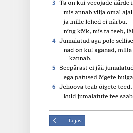
3
Ta on kui veeojade äärde i
mis annab vilja omal ajal
ja mille lehed ei närbu,
ning kõik, mis ta teeb, l
4
Jumalatud aga pole sellis
nad on kui aganad, mill
kannab.
5
Seepärast ei jää jumalatu
ega patused õigete hulga
6
Jehoova teab õigete teed,
kuid jumalatute tee saab
Tagasi