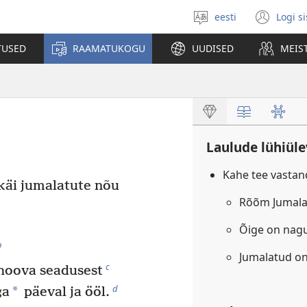
eesti
Logi s
Vali
(av
keel
uue
TUSED
RAAMATUKOGU
UUDISED
MEIS
akn
Laulude lühiül
Kahe tee vasta
käi jumalatute nõu
Rõõm Jumala
Õige on nagu
b
Jumalatud o
c
hoova seadusest
d
*
ga
päeval ja ööl.