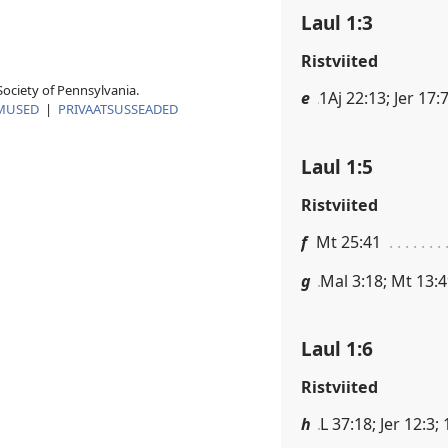
Laul 1:3
Ristviited
ociety of Pennsylvania.
e
1Aj 22:13; Jer 17:7
MUSED
|
PRIVAATSUSSEADED
Laul 1:5
Ristviited
f
Mt 25:41
g
Mal 3:18; Mt 13:4
Laul 1:6
Ristviited
h
L 37:18; Jer 12:3;