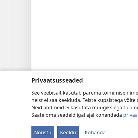
Privaatsusseaded
See veebisait kasutab parema toimimise nimel
neist ei saa keelduda. Teiste küpsistega võit
Neid andmeid ei kasutata müügiks ega turun
Saate oma seadeid igal ajal kohandada
priva
Nõustu
Keeldu
Kohanda