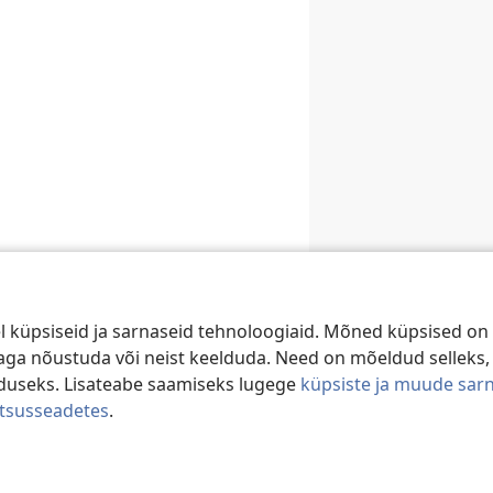
 küpsiseid ja sarnaseid tehnoloogiaid. Mõned küpsised on 
e aga nõustuda või neist keelduda. Need on mõeldud selleks,
duseks. Lisateabe saamiseks lugege
küpsiste ja muude sar
atsusseadetes
.