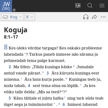
JW.ORG
Logi
sisse
Muuda
Otsi
NÄ
(avab
veebisaidi
saidilt
ME
Kog
8
uue
keelt
JW.ORG
akna)
Koguja
8:1–17
8
Kes oleks võrdne targaga? Kes oskaks probleeme
*
lahendada
? Tarkus paneb inimese näo särama ja
pehmendab tema palge karmust.
a
2
Ma ütlen: „Täida kuninga käske
Jumalale
b
3
antud vande pärast.
Ära kiirusta kuninga eest
c
d
minema.
Ära hoia kurja poole.
Kuningas teeb ju,
e
4
mida tahab,
sest tema sõna on lõplik.
Ja kes
võiks talle öelda: „Mis sa teed?”?”
f
5
Käsu täitjale ei juhtu halba
ning tark süda teab
g
6
*
õiget aega ja toimimisviisi
.
Inimesi tabavad