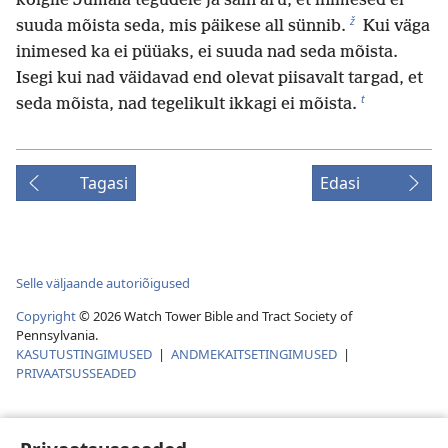
kõigile Jumala tegudele ja sain aru, et inimesed ei
ž
suuda mõista seda, mis päikese all sünnib.
Kui väga
inimesed ka ei püüaks, ei suuda nad seda mõista.
Isegi kui nad väidavad end olevat piisavalt targad, et
t
seda mõista, nad tegelikult ikkagi ei mõista.
Tagasi
Edasi
Selle väljaande autoriõigused
Copyright
©
2026
Watch Tower Bible and Tract Society of
Pennsylvania.
KASUTUSTINGIMUSED
|
ANDMEKAITSETINGIMUSED
|
PRIVAATSUSSEADED