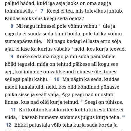
paljud hädad, kuid iga asja jaoks on oma aeg ja
h
7
toimimisviis.
Keegi ei tea, mis tulevikus juhtub.
Kuidas võiks siis keegi seda öelda?
8
*
Nii nagu inimesel pole võimu vaimu
üle ja
nagu ta ei suuda seda kinni hoida, pole tal ka võimu
i
surmapäeva üle.
Nii nagu kedagi ei lasta erru sõja
*
ajal, ei lase ka kurjus vabaks
neid, kes kurja teevad.
9
Kõike seda ma nägin ja mu süda pani tähele
kõiki tegusid, mida on tehtud päikese all kogu see
aeg, kui inimene on valitsenud inimese üle, tuues
j
10
sellega palju kahju.
Ma nägin ka seda, kuidas
maeti jumalatuid, neid, kes olid kõndinud pühasse
paika sisse ja sealt välja. Aga peagi nad unustati
k
linnas, kus nad olid kurja teinud.
Seegi on tühisus.
11
Kui kohtuotsust kuriteo kohta kiiresti täide ei
l
m
viida,
kasvab inimeste südames julgus kurja teha.
12
Ehkki patustaja võib teha kurja sada korda ja