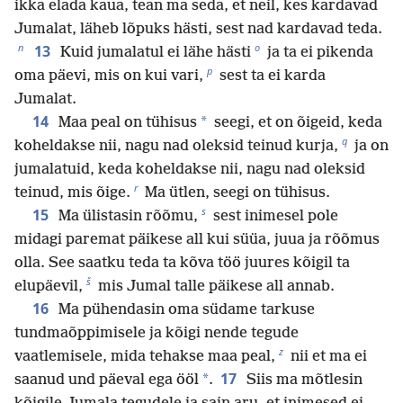
ikka elada kaua, tean ma seda, et neil, kes kardavad
Jumalat, läheb lõpuks hästi, sest nad kardavad teda.
n
o
13
Kuid jumalatul ei lähe hästi
ja ta ei pikenda
p
oma päevi, mis on kui vari,
sest ta ei karda
Jumalat.
14
*
Maa peal on tühisus
seegi, et on õigeid, keda
q
koheldakse nii, nagu nad oleksid teinud kurja,
ja on
jumalatuid, keda koheldakse nii, nagu nad oleksid
r
teinud, mis õige.
Ma ütlen, seegi on tühisus.
s
15
Ma ülistasin rõõmu,
sest inimesel pole
midagi paremat päikese all kui süüa, juua ja rõõmus
olla. See saatku teda ta kõva töö juures kõigil ta
š
elupäevil,
mis Jumal talle päikese all annab.
16
Ma pühendasin oma südame tarkuse
tundmaõppimisele ja kõigi nende tegude
z
vaatlemisele, mida tehakse maa peal,
nii et ma ei
17
*
saanud und päeval ega ööl
.
Siis ma mõtlesin