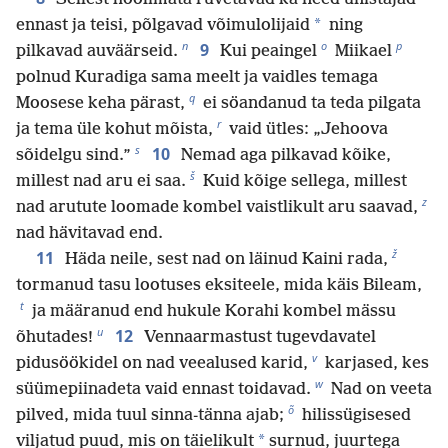
*
ennast ja teisi, põlgavad võimulolijaid
ning
n
o
p
9
pilkavad auväärseid.
Kui peaingel
Miikael
polnud Kuradiga sama meelt ja vaidles temaga
q
Moosese keha pärast,
ei söandanud ta teda pilgata
r
ja tema üle kohut mõista,
vaid ütles: „Jehoova
s
10
sõidelgu sind.”
Nemad aga pilkavad kõike,
š
millest nad aru ei saa.
Kuid kõige sellega, millest
z
nad arutute loomade kombel vaistlikult aru saavad,
nad hävitavad end.
ž
11
Häda neile, sest nad on läinud Kaini rada,
tormanud tasu lootuses eksiteele, mida käis Bileam,
t
ja määranud end hukule Korahi kombel mässu
u
12
õhutades!
Vennaarmastust tugevdavatel
v
pidusöökidel on nad veealused karid,
karjased, kes
w
süümepiinadeta vaid ennast toidavad.
Nad on veeta
õ
pilved, mida tuul sinna-tänna ajab;
hilissügisesed
*
viljatud puud, mis on täielikult
surnud, juurtega