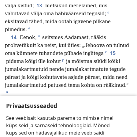
13
välja kistud;
metsikud merelained, mis
ä
vahutavad välja oma häbiväärseid tegusid;
eksitavad tähed, mida ootab igavene pilkane
ö
pimedus.
ü
14
Eenok,
seitsmes Aadamast, rääkis
prohvetlikult ka neist, kui ütles: „Jehoova on tulnud
x
15
oma kümnete tuhandete pühade inglitega
y
pidama kõigi üle kohut
ja mõistma süüdi kõiki
jumalakartmatuid nende jumalakartmatute tegude
pärast ja kõigi kohutavate asjade pärast, mida need
jumalakartmatud patused tema kohta on rääkinud.”
a
b
16
Nad on nurisejad,
elu üle kaeblejad, kes
Privaatsusseaded
c
rahuldavad oma ihasid.
Nad uhkeldavad inimeste
d
ees ja lipitsevad nendega omakasu pärast.
See veebisait kasutab parema toimimise nimel
17
küpsiseid ja sarnaseid tehnoloogiaid. Mõned
Teie aga, armsad, tuletage meelde, mida
18
küpsised on hädavajalikud meie veebisaidi
*
ütlesid
meie isanda Jeesus Kristuse apostlid.