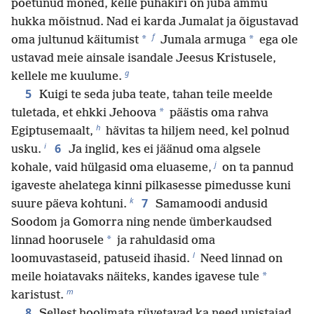
poetunud mõned, kelle pühakiri on juba ammu
hukka mõistnud. Nad ei karda Jumalat ja õigustavad
f
*
*
oma jultunud käitumist
Jumala armuga
ega ole
ustavad meie ainsale isandale Jeesus Kristusele,
g
kellele me kuulume.
5
Kuigi te seda juba teate, tahan teile meelde
*
tuletada, et ehkki Jehoova
päästis oma rahva
h
Egiptusemaalt,
hävitas ta hiljem need, kel polnud
i
6
usku.
Ja inglid, kes ei jäänud oma algsele
j
kohale, vaid hülgasid oma eluaseme,
on ta pannud
igaveste ahelatega kinni pilkasesse pimedusse kuni
k
7
suure päeva kohtuni.
Samamoodi andusid
Soodom ja Gomorra ning nende ümberkaudsed
*
linnad hoorusele
ja rahuldasid oma
l
loomuvastaseid, patuseid ihasid.
Need linnad on
*
meile hoiatavaks näiteks, kandes igavese tule
m
karistust.
8
Sellest hoolimata rüvetavad ka need unistajad