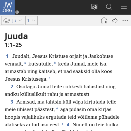
JW.ORG
Logi
sisse
Muuda
Otsi
NÄ
(avab
veebisaidi
saidilt
ME
Ju
1
uue
keelt
JW.ORG
akna)
Juuda
1:1–25
1
Juudalt, Jeesus Kristuse orjalt ja Jaakobuse
a
b
vennalt,
kutsutuile,
keda Jumal, meie isa,
armastab ning kaitseb, et nad saaksid olla koos
c
Jeesus Kristusega.
2
Osutagu Jumal teile rohkesti halastust ning
andku külluslikult rahu ja armastust!
3
Armsad, ma tahtsin küll väga kirjutada teile
d
meie ühisest päästest,
aga pidasin oma kirjas
hoopis vajalikuks ergutada teid võitlema pühadele
e
4
alatiseks antud usu eest.
Nimelt on teie hulka