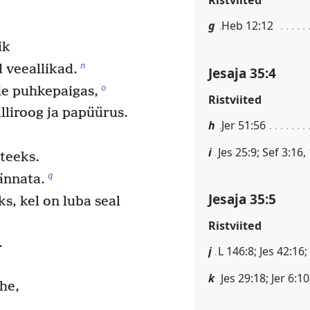
g
Heb 12:12
ik
n
 veeallikad.
Jesaja 35:4
o
de puhkepaigas,
Ristviited
lliroog ja papüürus.
h
Jer 51:56
i
Jes 25:9; Sef 3:16,
teeks.
q
rännata.
Jesaja 35:5
s, kel on luba seal
Ristviited
.
j
L 146:8; Jes 42:16
k
Jes 29:18; Jer 6:1
ähe,