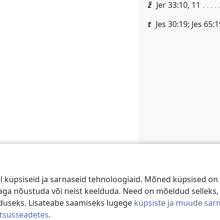
ž
Jer 33:10, 11
t
Jes 30:19; Jes 65:
 küpsiseid ja sarnaseid tehnoloogiaid. Mõned küpsised on 
e aga nõustuda või neist keelduda. Need on mõeldud selleks,
duseks. Lisateabe saamiseks lugege
küpsiste ja muude sar
atsusseadetes
.