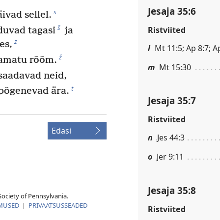
Jesaja 35:6
s
vad sellel.
š
Ristviited
uvad tagasi
ja
z
es,
l
Mt 11:5; Ap 8:7; A
ž
kamatu rõõm.
m
Mt 15:30
saadavad neid,
t
põgenevad ära.
Jesaja 35:7
Ristviited
Edasi
n
Jes 44:3
o
Jer 9:11
Jesaja 35:8
ociety of Pennsylvania.
MUSED
|
PRIVAATSUSSEADED
Ristviited