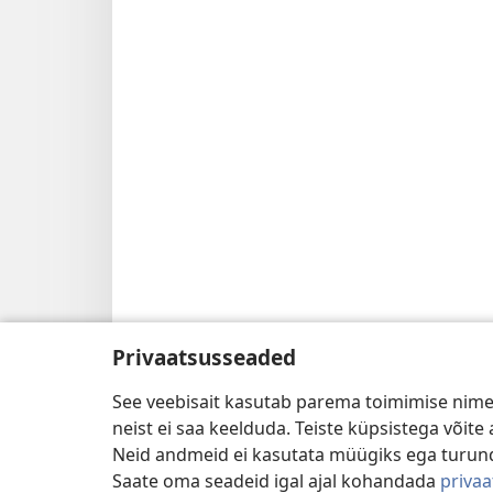
Privaatsusseaded
See veebisait kasutab parema toimimise nimel
neist ei saa keelduda. Teiste küpsistega võit
Neid andmeid ei kasutata müügiks ega turun
Saate oma seadeid igal ajal kohandada
priva