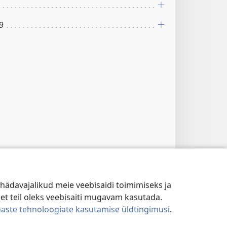
19
hädavajalikud meie veebisaidi toimimiseks ja
 et teil oleks veebisaiti mugavam kasutada.
naste tehnoloogiate kasutamise üldtingimusi
.