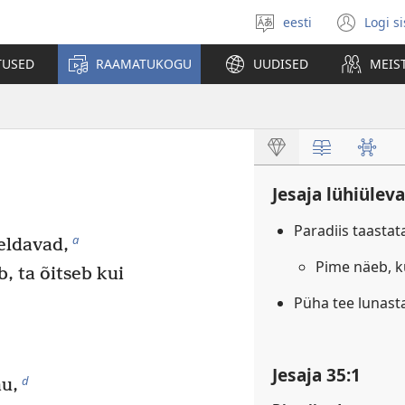
eesti
Logi s
Vali
(av
keel
uue
TUSED
RAAMATUKOGU
UUDISED
MEIS
akn
Jesaja lühiülev
Paradiis taasta
a
eldavad,
Pime näeb, k
, ta õitseb kui
Püha tee lunast
Jesaja 35:1
d
au,