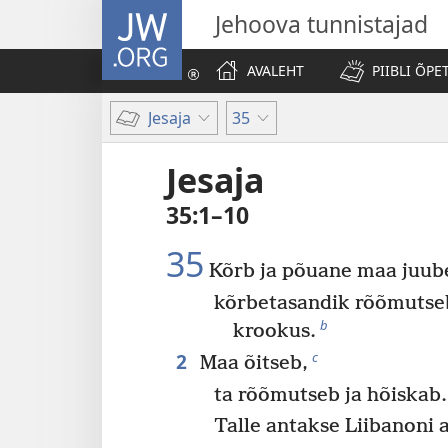
JW.ORG
Jehoova tunnistajad
AVALEHT
PIIBLI ÕPE
Jesaja
35
Jesaja
35:1–10
35
Kõrb ja põuane maa juub
kõrbetasandik rõõmutseb
b
krookus.
2
c
Maa õitseb,
ta rõõmutseb ja hõiskab.
Talle antakse Liibanoni 