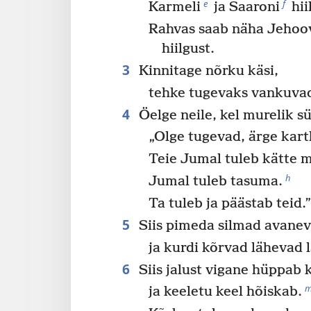
e
f
Karmeli
ja Saaroni
hii
Rahvas saab näha Jehoo
hiilgust.
3
Kinnitage nõrku käsi,
tehke tugevaks vankuvad
4
Öelge neile, kel murelik s
„Olge tugevad, ärge kart
Teie Jumal tuleb kätte 
h
Jumal tuleb tasuma.
Ta tuleb ja päästab teid.
5
Siis pimeda silmad avane
ja kurdi kõrvad lähevad l
6
Siis jalust vigane hüppab k
ja keeletu keel hõiskab.