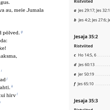
Ristviited
lgus.
a
Jes 29:17; Jes 32:
va au, meie Jumala
b
Jes 4:2; Jes 27:6; 
g
 põlved.
Jesaja 35:2
üda:
Ristviited
ke!
c
Ho 14:5, 6
maksma,
d
Jes 60:13
i
”
e
Jer 50:19
j
vad
f
Jes 65:10
k
ahti.
l
ui hirv
Jesaja 35:3
m
Ristviited