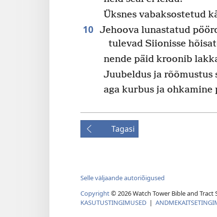
Üksnes vabaksostetud käi
10
Jehoova lunastatud pöörd
tulevad Siionisse hõisat
nende päid kroonib lak
Juubeldus ja rõõmustus 
aga kurbus ja ohkamine 
Tagasi
Selle väljaande autoriõigused
Copyright
©
2026
Watch Tower Bible and Tract S
KASUTUSTINGIMUSED
|
ANDMEKAITSETINGI