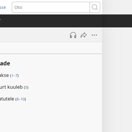
isse
ab
Otsi
T
a)
aade
takse
(
1–7
)
urt kuuleb
(
5
)
atutele
(
8–10
)