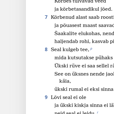
Kõrbes tulvavad veed
ja kõrbetasandikul jõed.
7
Kõrbenud alast saab roost
ja põuasest maast saavad
Šaakalite elukohas, nen
haljendab rohi, kasvab pi
8
p
Seal kulgeb tee,
mida kutsutakse pühaks 
Ükski rüve ei saa sellel 
See on üksnes nende jaok
käia,
ükski rumal ei eksi sinna
9
Lõvi seal ei ole
ja ükski kiskja sinna ei l
r
neid seal ei leidu.