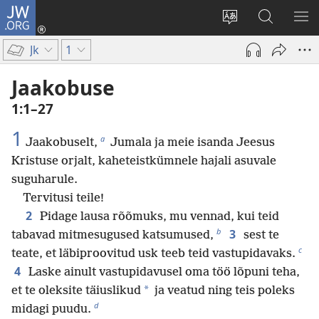
JW.ORG
Logi
sisse
Muuda
Otsi
NÄ
(avab
veebisaidi
saidilt
ME
Jk
1
uue
keelt
JW.ORG
akna)
Jaakobuse
1:1–27
1
a
Jaakobuselt,
Jumala ja meie isanda Jeesus
Kristuse orjalt, kaheteistkümnele hajali asuvale
suguharule.
Tervitusi teile!
2
Pidage lausa rõõmuks, mu vennad, kui teid
b
3
tabavad mitmesugused katsumused,
sest te
c
teate, et läbiproovitud usk teeb teid vastupidavaks.
4
Laske ainult vastupidavusel oma töö lõpuni teha,
*
et te oleksite täiuslikud
ja veatud ning teis poleks
d
midagi puudu.