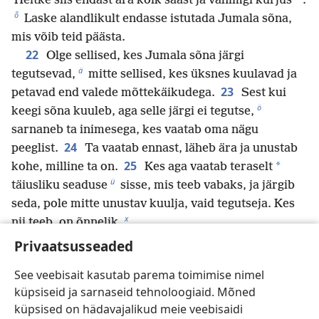
*
Heitke siis endast ära kõik saast ja vähimgi kurjus
.
õ
Laske alandlikult endasse istutada Jumala sõna,
mis võib teid päästa.
22
Olge sellised, kes Jumala sõna järgi
ä
tegutsevad,
mitte sellised, kes üksnes kuulavad ja
23
petavad end valede mõttekäikudega.
Sest kui
ö
keegi sõna kuuleb, aga selle järgi ei tegutse,
sarnaneb ta inimesega, kes vaatab oma nägu
24
peeglist.
Ta vaatab ennast, läheb ära ja unustab
25
*
kohe, milline ta on.
Kes aga vaatab teraselt
ü
täiusliku seaduse
sisse, mis teeb vabaks, ja järgib
seda, pole mitte unustav kuulja, vaid tegutseja. Kes
x
nii teeb, on õnnelik.
26
*
Kui keegi peab ennast Jumala teenijaks
, aga
Privaatsusseaded
y
ei talitse oma keelt,
siis ta petab ennast ja tema
See veebisait kasutab parema toimimise nimel
27
jumalateenistus on tühine.
Puhas ja rikkumata
küpsiseid ja sarnaseid tehnoloogiaid. Mõned
*
jumalateenistus
meie Jumala ja isa silmis on
küpsised on hädavajalikud meie veebisaidi
a
b
selline: tuleb hoolitseda orbude
ja lesknaiste
eest