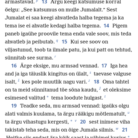
p
13
armastavad.
Ärgu keegi katsumuse korral
öelgu: „See katsumus on mulle Jumalalt.” Sest
Jumalat ei saa keegi ahvatleda halba tegema ja ka
14
tema ise ei ahvatle kedagi halba tegema.
Pigem
paneb igaühe proovile tema enda vale soov, mis teda
q
15
ahvatleb ja peibutab.
Kui see soov on
viljastunud, toob ta ilmale patu, ja kui patt on tehtud,
r
sünnitab see surma.
16
17
Ärge eksige, mu armsad vennad.
Iga hea
s
and ja iga täiuslik kingitus on ülalt,
taevase valguse
š
z
18
isalt,
kes pole muutlik nagu vari.
Oma tahtel
ž
on ta meid sünnitanud tõe sõna kaudu,
et oleksime
t
*
esimesed valitud
tema loodute hulgast.
19
Teadke seda, mu armsad vennad: igaüks olgu
u
alati valmis kuulama, ta ärgu rääkigu mõtlematult,
v
20
*
ta ärgu vihastugu kergesti,
sest inimese viha
w
21
takistab teha seda, mis on õige Jumala silmis.