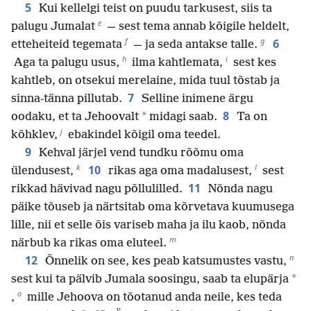
5
Kui kellelgi teist on puudu tarkusest, siis ta
e
palugu Jumalat
— sest tema annab kõigile heldelt,
f
g
6
etteheiteid tegemata
— ja seda antakse talle.
h
i
Aga ta palugu usus,
ilma kahtlemata,
sest kes
kahtleb, on otsekui merelaine, mida tuul tõstab ja
7
sinna-tänna pillutab.
Selline inimene ärgu
8
*
oodaku, et ta Jehoovalt
midagi saab.
Ta on
j
kõhklev,
ebakindel kõigil oma teedel.
9
Kehval järjel vend tundku rõõmu oma
k
l
10
ülendusest,
rikas aga oma madalusest,
sest
11
rikkad hävivad nagu põllulilled.
Nõnda nagu
päike tõuseb ja närtsitab oma kõrvetava kuumusega
lille, nii et selle õis variseb maha ja ilu kaob, nõnda
m
närbub ka rikas oma eluteel.
n
12
Õnnelik on see, kes peab katsumustes vastu,
*
sest kui ta pälvib Jumala soosingu, saab ta elupärja
o
,
mille Jehoova on tõotanud anda neile, kes teda